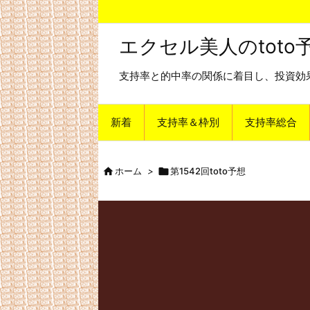
エクセル美人のtot
支持率と的中率の関係に着目し、投資効果
新着
支持率＆枠別
支持率総合

ホーム
>

第1542回toto予想