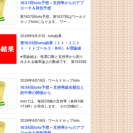
1637回toto予想～支持率からのアプ
ローチ＆枠別予想
第1637回toto予想。第1637回はワールド
カップtotoになります。 ワー ...
2026年6月21日
:
toto結果
第1635回toto結果（トト・ミニト
ト・トトゴール３・BIG）＆理論値
※理論値は、投票口数と支持率から割り
出される確率論上の数値です。 第1635回
2026年6月19日
:
ワールドカップtoto
1636回toto予想～支持率総合順位と
的中率の関係から
totoでは、毎回39個の支持率（各枠3個
×13枠）が存在します。 その39個の ...
2026年6月19日
:
ワールドカップtoto
1636回toto予想～支持率からのアプ
ローチ＆枠別予想