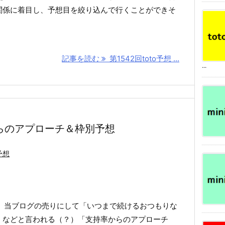
関係に着目し、予想目を絞り込んで行くことができそ
記事を読む
第1542回toto予想 ...
...
率からのアプローチ＆枠別予想
予想
o予想。当ブログの売りにして「いつまで続けるおつもりな
」などと言われる（？）「支持率からのアプローチ