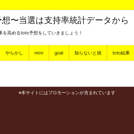
o予想〜当選は支持率統計データから
を高めるtoto予想をしていきましょう！
やらかし
mini
goal
知らないと損
toto結果
※本サイトにはプロモーションが含まれています