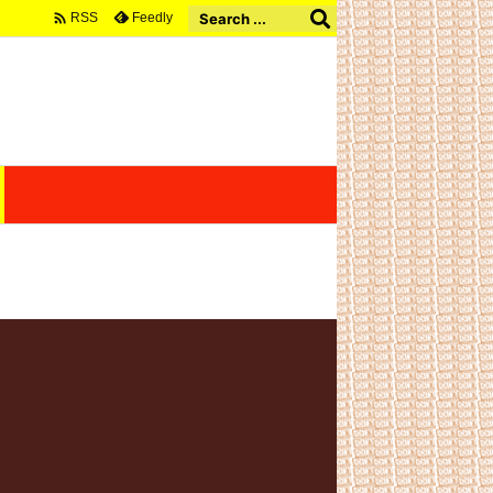

Feedly
RSS