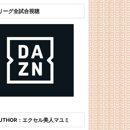
リーグ全試合視聴
UTHOR：エクセル美人マユミ