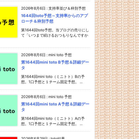
2026年8月6日
:
支持率並び＆枠別予想
1644回toto予想～支持率からのアプ
ローチ＆枠別予想
第1644回toto予想。当ブログの売りにし
て「いつまで続けるおつもりなんですか
2026年8月6日
:
mini toto 予想
第1644回mini toto B予想＆詳細デー
タ
第1644回mini toto（ミニトト）Bの予
想。1口予想と１チーム固定予想。 ...
2026年8月6日
:
mini toto 予想
第1644回mini toto A予想＆詳細デー
タ
第1644回mini toto（ミニトト）Aの予
想。1口予想と１チーム固定予想。 ...
2026年6月29日
:
toto結果