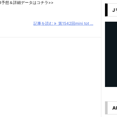
トB予想＆詳細データはコチラ>>
J
記事を読む
第1542回mini tot ...
A