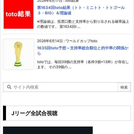
2026年6月17日
:
toto結果
第1634回toto結果（トト・ミニトト・トトゴール
３・BIG）＆理論値
※理論値は、投票口数と支持率から割り出される確率論上
の数値です。 第1634回t ...
2026年6月14日
:
ワールドカップtoto
1635回toto予想～支持率総合順位と的中率の関係か
ら
totoでは、毎回39個の支持率（各枠3個×13枠）が存在し
ます。 その39個の ...
Jリーグ全試合視聴