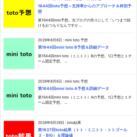
1644回toto予想～支持率からのアプローチ＆枠別予
想
第1644回toto予想。当ブログの売りにして「いつまで続
けるおつもりなんですか ...
2026年8月6日
:
mini toto 予想
第1644回mini toto B予想＆詳細データ
第1644回mini toto（ミニトト）Bの予想。1口予想と１チ
ーム固定予想。 ...
2026年8月6日
:
mini toto 予想
第1644回mini toto A予想＆詳細データ
第1644回mini toto（ミニトト）Aの予想。1口予想と１チ
ーム固定予想。 ...
2026年6月29日
:
toto結果
第1637回toto結果（トト・ミニトト・トトゴール
３・BIG）＆理論値