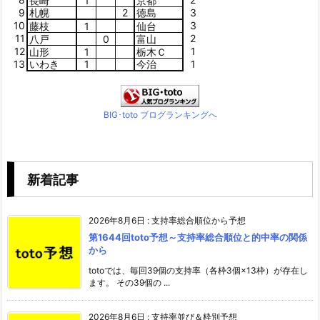
長崎
1
京都
9
札幌
2
徳島
3
10
3
藤枝
1
仙台
11
2
八戸
0
富山
12
1
山形
1
栃木Ｃ
13
いわき
1
今治
1
BIG･toto ブログランキングへ
新着記事
2026年8月6日
:
支持率総合順位から予想
第1644回toto予想～支持率総合順位と的中率の関係
から
totoでは、毎回39個の支持率（各枠3個×13枠）が存在し
ます。 その39個の ...
2026年8月6日
:
支持率並び＆枠別予想