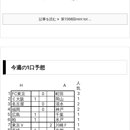
記事を読む
第1568回mini tot ...
今週の1口予想
人
H
A
気
1
3
FC東京
0
町田
2
1
Ｃ大阪
1
岡山
3
名古屋
0
清水
2
4
2
福岡
0
神戸
5
1
広島
1
千葉
6
柏
1
水戸
1
7
1
東京Ｖ
2
川崎Ｆ
8
2