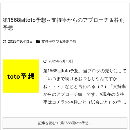
第1568回toto予想～支持率からのアプローチ＆枠別
予想

2025年9月13日

支持率並び＆枠別予想

2025年9月13日
第1568回toto予想。当ブログの売りにして
「いつまで続けるおつもりなんですか
ね・・・」などと言われる（？）「支持率
からのアプローチ編」です。
※現在の支持
率はコチラ>>
※枠ごと（試合ごと）の予 ...
記事を読む
第1568回toto予想 ...