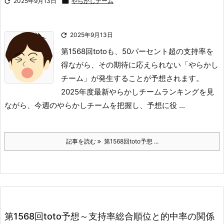

2025年9月13日

やらかしチーム

2025年9月13日
第1568回totoも、50パーセント超の支持率を
得ながら、その期待に応えられない「やらかし
チーム」が発生することが予想されます。
2025年度最新やらかしチームランキングを見
ながら、今週のやらかしチームを把握し、予想に役 ...
記事を読む
第1568回toto予想 ...
第1568回toto予想～支持率総合順位と的中率の関係