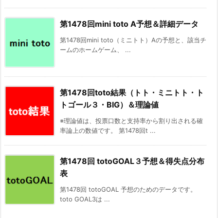
第1478回mini toto A予想＆詳細データ
第1478回mini toto（ミニトト）Aの予想と、該当チ
ームのホームゲーム、 ...
第1478回toto結果（トト・ミニトト・ト
トゴール３・BIG）＆理論値
※理論値は、投票口数と支持率から割り出される確
率論上の数値です。 第1478回t ...
第1478回 totoGOAL３予想＆得失点分布
表
第1478回 totoGOAL 予想のためのデータです。
toto GOAL3は ...