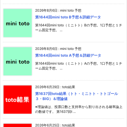
2026年8月6日
:
mini toto 予想
第1644回mini toto B予想＆詳細データ
第1644回mini toto（ミニトト）Bの予想。1口予想と１チ
ーム固定予想。 ...
2026年8月6日
:
mini toto 予想
第1644回mini toto A予想＆詳細データ
第1644回mini toto（ミニトト）Aの予想。1口予想と１チ
ーム固定予想。 ...
2026年6月29日
:
toto結果
第1637回toto結果（トト・ミニトト・トトゴール
３・BIG）＆理論値
※理論値は、投票口数と支持率から割り出される確率論上
の数値です。 第1637回t ...
2026年6月25日
:
toto結果