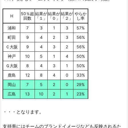
50％超
結果が
結果が
結果が
やらか
H
回数
「１」
「０」
「２」
し率
浦和
7
3
1
3
57%
町田
9
4
2
3
56%
Ｃ大阪
9
4
3
2
56%
神戸
10
5
1
4
50%
Ｇ大阪
8
4
3
1
50%
鹿島
12
8
4
0
33%
岡山
7
5
2
0
29%
広島
13
10
2
1
23%
・・・となります。
支持率にはチームのブランドイメージなども反映されるた