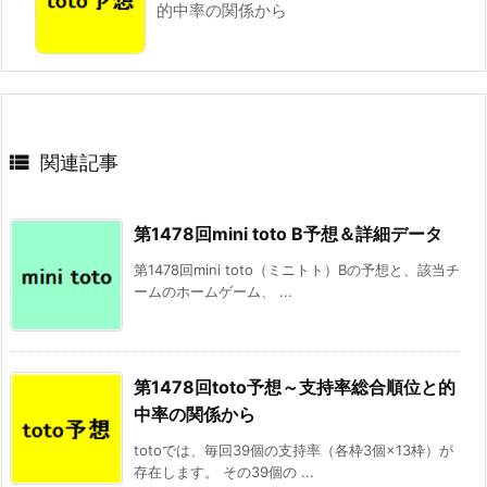
的中率の関係から

関連記事
第1478回mini toto B予想＆詳細データ
第1478回mini toto（ミニトト）Bの予想と、該当チ
ームのホームゲーム、 ...
第1478回toto予想～支持率総合順位と的
中率の関係から
totoでは、毎回39個の支持率（各枠3個×13枠）が
存在します。 その39個の ...