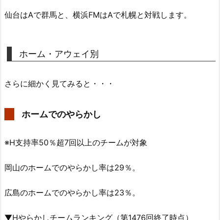
仙台はAで群馬と、横浜FMはAで札幌と対戦します。
ホーム・アウェイ別
さらに細かく見てみると・・・
ホームでのやらかし
※H支持率50％超7回以上のチームが対象
岡山のホームでのやらかし率は29％。
広島のホームでのやらかし率は23％。
▼Hやらかしチームランキング（第1476回終了時点）