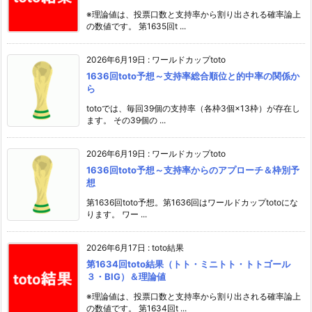
※理論値は、投票口数と支持率から割り出される確率論上
の数値です。 第1635回t ...
2026年6月19日
:
ワールドカップtoto
1636回toto予想～支持率総合順位と的中率の関係か
ら
totoでは、毎回39個の支持率（各枠3個×13枠）が存在し
ます。 その39個の ...
2026年6月19日
:
ワールドカップtoto
1636回toto予想～支持率からのアプローチ＆枠別予
想
第1636回toto予想。第1636回はワールドカップtotoにな
ります。 ワー ...
2026年6月17日
:
toto結果
第1634回toto結果（トト・ミニトト・トトゴール
３・BIG）＆理論値
※理論値は、投票口数と支持率から割り出される確率論上
の数値です。 第1634回t ...