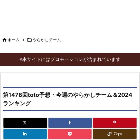

ホーム
>

やらかしチーム
※本サイトにはプロモーションが含まれています
第1478回toto予想・今週のやらかしチーム＆2024
ランキング
Copy