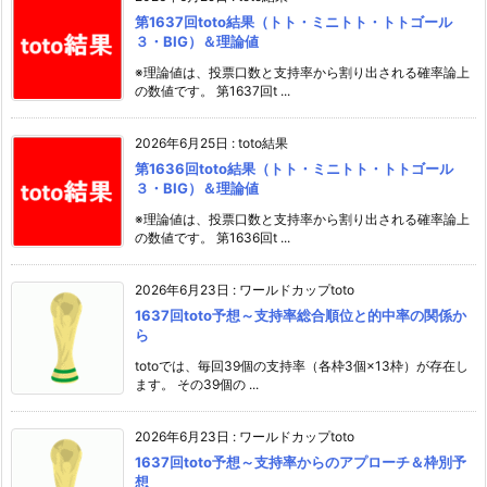
第1637回toto結果（トト・ミニトト・トトゴール
３・BIG）＆理論値
※理論値は、投票口数と支持率から割り出される確率論上
の数値です。 第1637回t ...
2026年6月25日
:
toto結果
第1636回toto結果（トト・ミニトト・トトゴール
３・BIG）＆理論値
※理論値は、投票口数と支持率から割り出される確率論上
の数値です。 第1636回t ...
2026年6月23日
:
ワールドカップtoto
1637回toto予想～支持率総合順位と的中率の関係か
ら
totoでは、毎回39個の支持率（各枠3個×13枠）が存在し
ます。 その39個の ...
2026年6月23日
:
ワールドカップtoto
1637回toto予想～支持率からのアプローチ＆枠別予
想