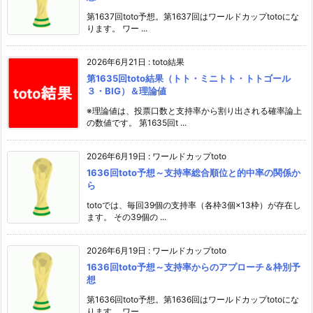
第1637回toto予想。第1637回はワールドカップtotoにな
ります。 ワー ...
2026年6月21日
:
toto結果
第1635回toto結果（トト・ミニトト・トトゴール
３・BIG）＆理論値
※理論値は、投票口数と支持率から割り出される確率論上
の数値です。 第1635回t ...
2026年6月19日
:
ワールドカップtoto
1636回toto予想～支持率総合順位と的中率の関係か
ら
totoでは、毎回39個の支持率（各枠3個×13枠）が存在し
ます。 その39個の ...
2026年6月19日
:
ワールドカップtoto
1636回toto予想～支持率からのアプローチ＆枠別予
想
第1636回toto予想。第1636回はワールドカップtotoにな
ります。 ワー ...