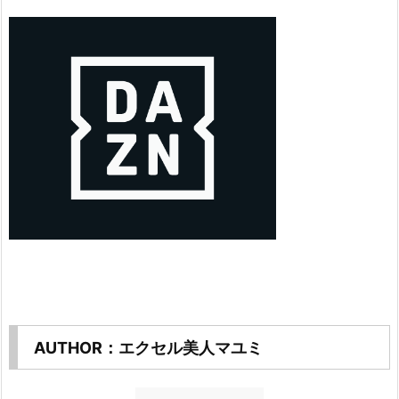
AUTHOR：エクセル美人マユミ