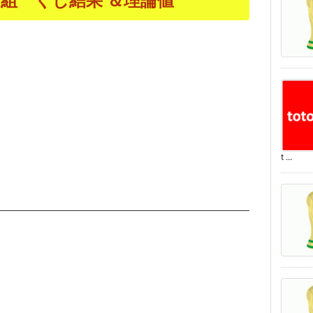
to-A組 くじ結果 ＆理論値
t ...