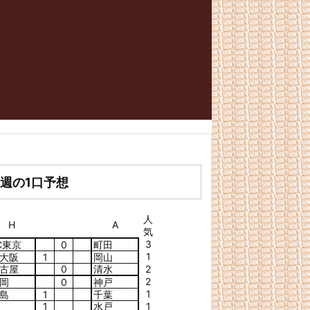
週の1口予想
人
H
A
気
3
C東京
0
町田
1
大阪
1
岡山
古屋
0
清水
2
2
岡
0
神戸
1
島
1
千葉
1
水戸
1