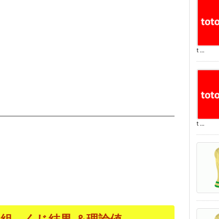
t ...
t ...