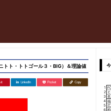
今
・ミニトト・トトゴール３・BIG）＆理論値
 it
LinkedIn
Pocket
Copy
1
F
2
Ｃ
3
名
4
福
5
広
6
柏