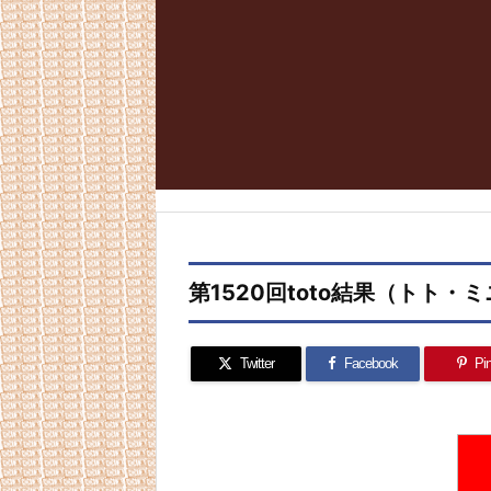
第1520回toto結果（トト
Twitter
Facebook
Pin