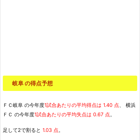
岐阜 の得点予想
ＦＣ岐阜 の今年度
1試合あたりの平均得点は 1.40 点
、 横浜
ＦＣ の今年度
1試合あたりの平均失点は 0.67 点
。
足して2で割ると
1.03 点
。