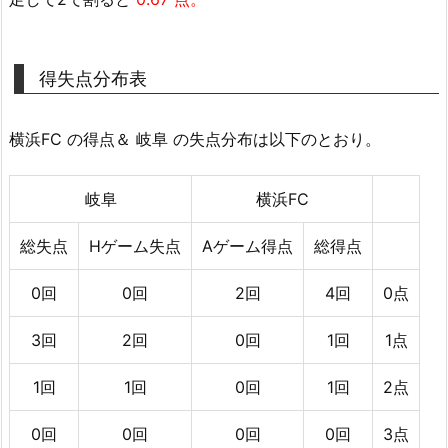
得失点分布表
横浜FC の得点＆ 岐阜 の失点分布は以下のとおり。
岐阜
横浜FC
総失点
Hゲーム失点
Aゲーム得点
総得点
0回
0回
2回
4回
0点
3回
2回
0回
1回
1点
1回
1回
0回
1回
2点
0回
0回
0回
0回
3点