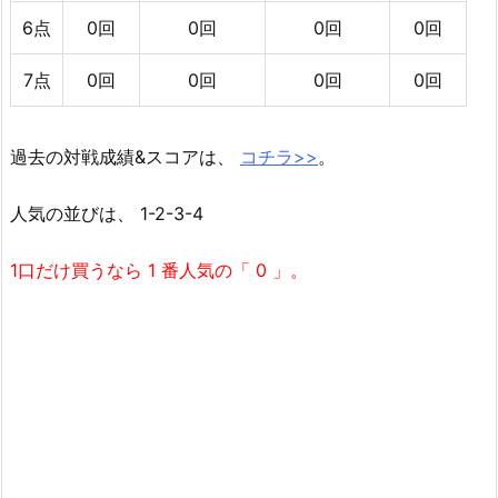
6点
0回
0回
0回
0回
7点
0回
0回
0回
0回
過去の対戦成績&スコアは、
コチラ>>
。
人気の並びは、 1-2-3-4
1口だけ買うなら 1 番人気の「 0 」。