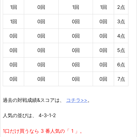
1回
0回
1回
1回
2点
1回
0回
0回
0回
3点
0回
0回
0回
0回
4点
0回
0回
0回
0回
5点
0回
0回
0回
0回
6点
0回
0回
0回
0回
7点
過去の対戦成績&スコアは、
コチラ>>
。
人気の並びは、 4-3-1-2
1口だけ買うなら 3 番人気の「 1 」。