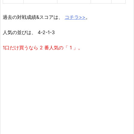
過去の対戦成績&スコアは、
コチラ>>
。
人気の並びは、 4-2-1-3
1口だけ買うなら 2 番人気の「 1 」。