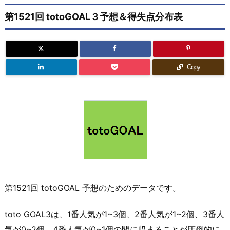
第1521回 totoGOAL３予想＆得失点分布表
Copy
第1521回 totoGOAL 予想のためのデータです。
toto GOAL3は、1番人気が1~3個、2番人気が1~2個、3番人
気が0~2個、4番人気が0~1個の間に収まることが圧倒的に