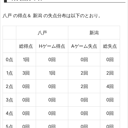
八戸 の得点＆ 新潟 の失点分布は以下のとおり。
八戸
新潟
総得点
Hゲーム得点
Aゲーム失点
総失点
0点
1回
0回
0回
0回
1点
3回
1回
2回
2回
2点
0回
0回
2回
4回
3点
0回
0回
0回
0回
4点
0回
0回
0回
0回
5点
0回
0回
0回
0回