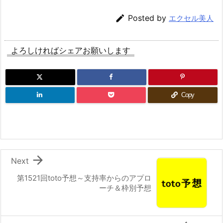

Posted by
エクセル美人
よろしければシェアお願いします
Copy

Next
第1521回toto予想～支持率からのアプロ
ーチ＆枠別予想