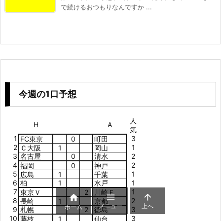
で続けるおつもりなんですか ...
今週の1口予想
人
H
A
気
1
3
FC東京
0
町田
2
1
Ｃ大阪
1
岡山
3
名古屋
0
清水
2
4
2
福岡
0
神戸
5
1
広島
1
千葉
6
柏
1
水戸
1
7
1
東京Ｖ
2
川崎Ｆ



8
2
長崎
1
京都
メニュー
上へ
ホーム
9
札幌
2
徳島
3
10
3
藤枝
1
仙台