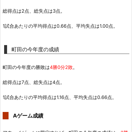
総得点は2点、総失点は3点。
1試合あたりの平均得点は0.66点、平均失点は1.00点。
町田の今年度の成績
町田の今年度の勝敗は
4勝0分2敗
。
総得点は7点、総失点は4点。
1試合あたりの平均得点は1.16点、平均失点は0.66点。
Aゲーム成績