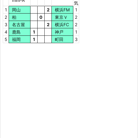
mini-A
気
1
岡山
2
横浜FM
1
2
柏
0
東京Ｖ
2
3
名古屋
2
横浜FC
2
4
鹿島
1
神戸
1
5
福岡
1
町田
3