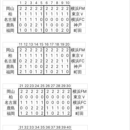
1
2
3
4
5
6
7
8
9
10
岡山
2
2
2
2
2
2
2
2
2
2
横浜FM
柏
1
1
1
1
1
1
1
1
1
1
東京Ｖ
名古屋
1
1
1
1
0
0
0
0
0
0
横浜FC
鹿島
0
0
2
2
1
1
0
0
0
2
神戸
1
0
1
0
1
0
1
0
2
0
福岡
町田
11
12
13
14
15
16
17
18
19
20
岡山
2
2
2
2
2
2
2
2
2
2
横浜FM
柏
1
1
1
1
1
1
1
1
0
0
東京Ｖ
名古屋
0
2
2
2
2
2
2
2
1
1
横浜FC
鹿島
2
1
1
0
0
2
2
2
1
1
神戸
2
1
0
1
2
1
0
2
1
0
福岡
町田
21
22
23
24
25
26
27
28
29
30
岡山
2
2
2
2
2
2
2
2
2
2
横浜FM
柏
0
0
0
0
0
0
0
0
0
0
東京Ｖ
名古屋
1
1
1
1
1
0
0
0
0
0
横浜FC
鹿島
0
0
2
2
2
1
1
1
0
0
神戸
1
2
1
0
2
1
0
2
1
2
福岡
町田
31
32
33
34
35
36
37
38
39
40