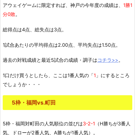
アウェイゲームに限定すれば、神戸の今年度の成績は、
1勝1
分0敗
。
総得点は4点、総失点は3点。
1試合あたりの平均得点は2.00点、平均失点は1.50点。
過去の対戦成績と最近5試合の成績・調子は
コチラ>>
。
1口だけ買うとしたら、ここは1番人気の「
1
」にするところ
でしょうか・・・
5枠・福岡vs.町田
5枠・福岡対町田の人気順位の並びは
3-2-1
（H勝ちが3番人
気、ドローが2番人気、A勝ちが1番人気）。