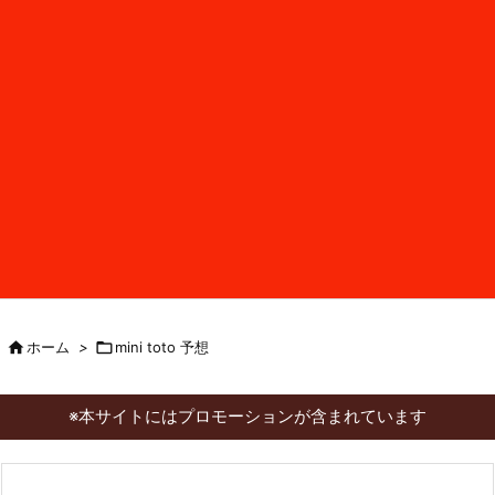

ホーム
>

mini toto 予想
※本サイトにはプロモーションが含まれています