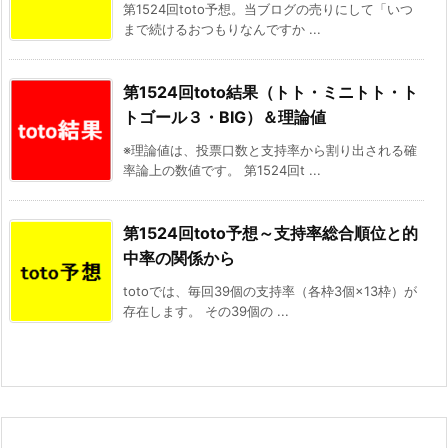
第1524回toto予想。当ブログの売りにして「いつ
まで続けるおつもりなんですか ...
第1524回toto結果（トト・ミニトト・ト
トゴール３・BIG）＆理論値
※理論値は、投票口数と支持率から割り出される確
率論上の数値です。 第1524回t ...
第1524回toto予想～支持率総合順位と的
中率の関係から
totoでは、毎回39個の支持率（各枠3個×13枠）が
存在します。 その39個の ...