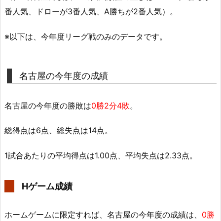
番人気、ドローが3番人気、A勝ちが2番人気）。
※以下は、今年度リーグ戦のみのデータです。
名古屋の今年度の成績
名古屋の今年度の勝敗は
0勝2分4敗
。
総得点は6点、総失点は14点。
1試合あたりの平均得点は1.00点、平均失点は2.33点。
Hゲーム成績
ホームゲームに限定すれば、名古屋の今年度の成績は、
0勝