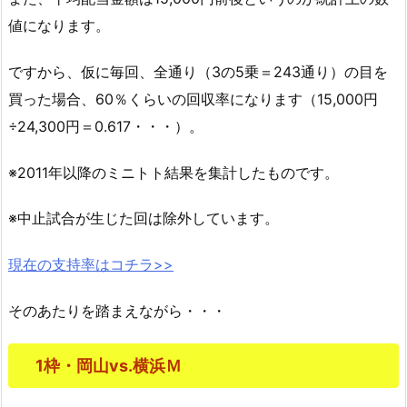
値になります。
ですから、仮に毎回、全通り（3の5乗＝243通り）の目を
買った場合、60％くらいの回収率になります（15,000円
÷24,300円＝0.617・・・）。
※2011年以降のミニトト結果を集計したものです。
※中止試合が生じた回は除外しています。
現在の支持率はコチラ>>
そのあたりを踏まえながら・・・
1枠・岡山vs.横浜Ｍ