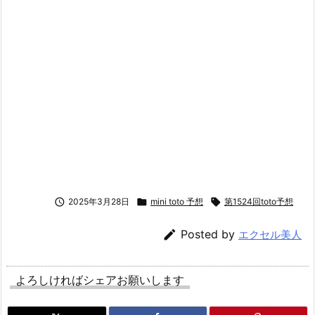

2025年3月28日

mini toto 予想

第1524回toto予想

Posted by
エクセル美人
よろしければシェアお願いします