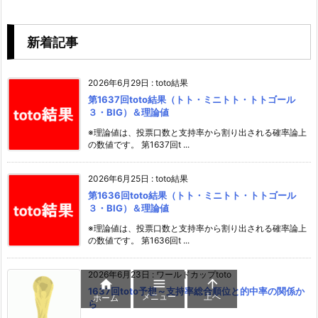
新着記事
2026年6月29日
:
toto結果
第1637回toto結果（トト・ミニトト・トトゴール
３・BIG）＆理論値
※理論値は、投票口数と支持率から割り出される確率論上
の数値です。 第1637回t ...
2026年6月25日
:
toto結果
第1636回toto結果（トト・ミニトト・トトゴール
３・BIG）＆理論値
※理論値は、投票口数と支持率から割り出される確率論上
の数値です。 第1636回t ...
2026年6月23日
:
ワールドカップtoto



1637回toto予想～支持率総合順位と的中率の関係か
メニュー
上へ
ホーム
ら