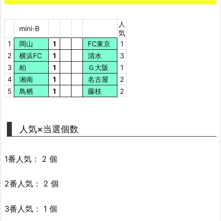
人
mini-B
気
1
岡山
1
FC東京
1
2
横浜FC
1
清水
3
3
柏
1
Ｇ大阪
1
4
湘南
1
名古屋
2
5
鳥栖
1
藤枝
2
人気×当選個数
1番人気： 2 個
2番人気： 2 個
3番人気： 1 個