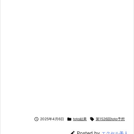

2025年4月6日

toto結果

第1526回toto予想

Posted by
エクセル美人