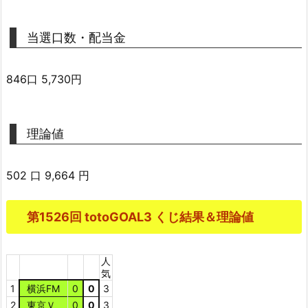
当選口数・配当金
846口 5,730円
理論値
502 口 9,664 円
第1526回 totoGOAL3 くじ結果＆理論値
人
気
1
横浜FM
0
0
3
2
東京Ｖ
0
0
3