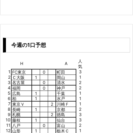
今週の1口予想
人
H
A
気
1
3
FC東京
0
町田
2
1
Ｃ大阪
1
岡山
3
名古屋
0
清水
2
4
2
福岡
0
神戸
5
1
広島
1
千葉
6
柏
1
水戸
1
7
1
東京Ｖ
2
川崎Ｆ
8
2
長崎
1
京都
9
札幌
2
徳島
3
10
3
藤枝
1
仙台
11
2
八戸
0
富山
12
1
山形
1
栃木Ｃ