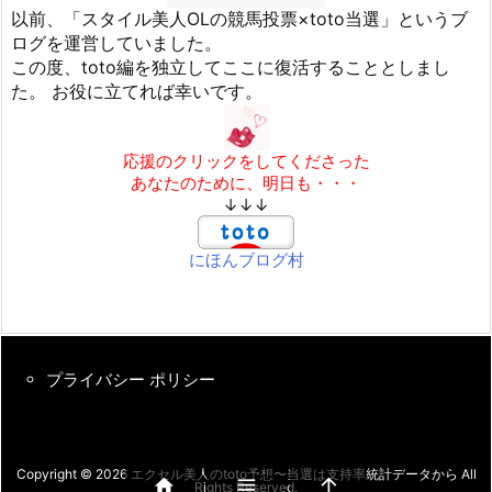
以前、「スタイル美人OLの競馬投票×toto当選」というブ
ログを運営していました。
この度、toto編を独立してここに復活することとしまし
た。 お役に立てれば幸いです。
応援のクリックをしてくださった
あなたのために、明日も・・・
↓↓↓
にほんブログ村
プライバシー ポリシー
Copyright ©
2026
エクセル美人のtoto予想〜当選は支持率統計データから
All



Rights Reserved.