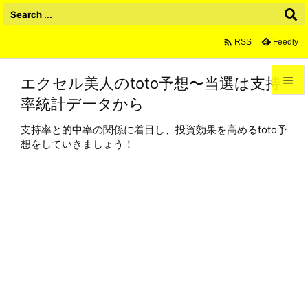

Feedly
RSS
エクセル美人のtoto予想〜当選は支持

率統計データから

メニュ
支持率と的中率の関係に着目し、投資効果を高めるtoto予

想をしていきましょう！
サイド

前へ

次へ

検索