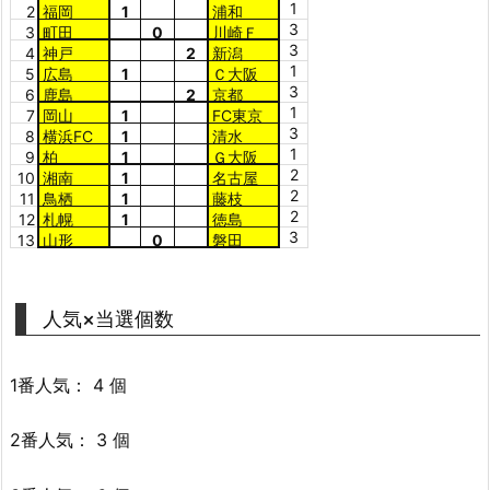
1
2
福岡
1
浦和
3
3
町田
0
川崎Ｆ
3
4
神戸
2
新潟
1
5
広島
1
Ｃ大阪
3
6
鹿島
2
京都
1
7
岡山
1
FC東京
3
8
横浜FC
1
清水
1
9
柏
1
Ｇ大阪
2
10
湘南
1
名古屋
2
11
鳥栖
1
藤枝
2
12
札幌
1
徳島
3
13
山形
0
磐田
人気×当選個数
1番人気： 4 個
2番人気： 3 個