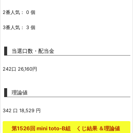
2番人気： 0 個
3番人気： 3 個
当選口数・配当金
242口 26,160円
理論値
342 口 18,529 円
第1526回 mini toto-B組 くじ結果 ＆理論値