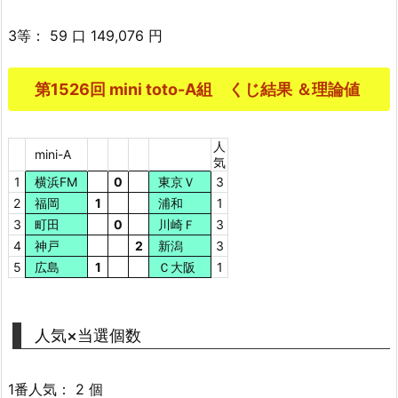
3等： 59 口 149,076 円
第1526回 mini toto-A組 くじ結果 ＆理論値
人
mini-A
気
1
横浜FM
0
東京Ｖ
3
2
福岡
1
浦和
1
3
町田
0
川崎Ｆ
3
4
神戸
2
新潟
3
5
広島
1
Ｃ大阪
1
人気×当選個数
1番人気： 2 個