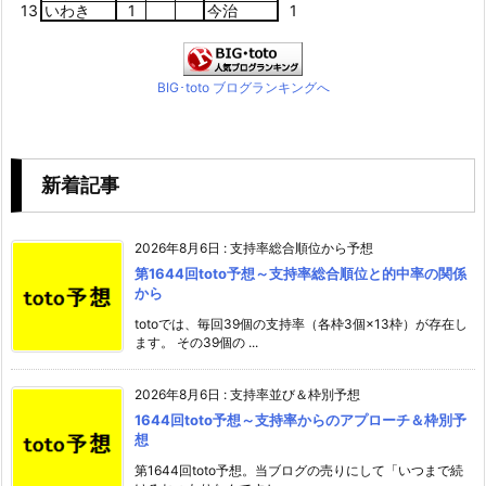
13
いわき
1
今治
1
BIG･toto ブログランキングへ
新着記事
2026年8月6日
:
支持率総合順位から予想
第1644回toto予想～支持率総合順位と的中率の関係
から
totoでは、毎回39個の支持率（各枠3個×13枠）が存在し
ます。 その39個の ...
2026年8月6日
:
支持率並び＆枠別予想
1644回toto予想～支持率からのアプローチ＆枠別予
想
第1644回toto予想。当ブログの売りにして「いつまで続