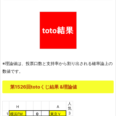
※理論値は、投票口数と支持率から割り出される確率論上の
数値です。
第1526回totoくじ結果 &理論値
人
H
A
気
3
1
横浜FM
0
東京Ｖ