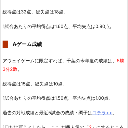
総得点は32点、総失点は18点。
1試合あたりの平均得点は1.60点、平均失点は0.90点。
Aゲーム成績
アウェイゲームに限定すれば、千葉の今年度の成績は、
5勝
3分2敗
。
総得点は15点、総失点は10点。
1試合あたりの平均得点は1.50点、平均失点は1.00点。
過去の対戦成績と最近5試合の成績・調子は
コチラ>>
。
1口だけ買うとしたら、ここは1番人気の「
2
」にするところ