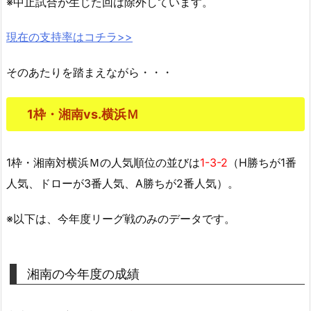
※中止試合が生じた回は除外しています。
現在の支持率はコチラ>>
そのあたりを踏まえながら・・・
1枠・湘南vs.横浜Ｍ
1枠・湘南対横浜Ｍの人気順位の並びは
1-3-2
（H勝ちが1番
人気、ドローが3番人気、A勝ちが2番人気）。
※以下は、今年度リーグ戦のみのデータです。
湘南の今年度の成績