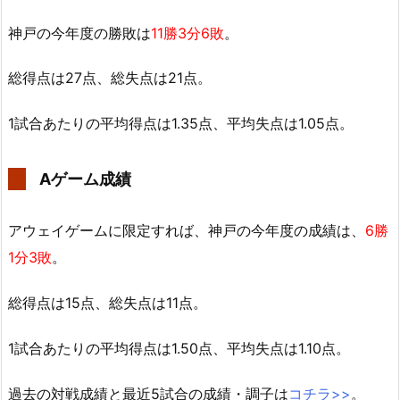
神戸の今年度の勝敗は
11勝3分6敗
。
総得点は27点、総失点は21点。
1試合あたりの平均得点は1.35点、平均失点は1.05点。
Aゲーム成績
アウェイゲームに限定すれば、神戸の今年度の成績は、
6勝
1分3敗
。
総得点は15点、総失点は11点。
1試合あたりの平均得点は1.50点、平均失点は1.10点。
過去の対戦成績と最近5試合の成績・調子は
コチラ>>
。