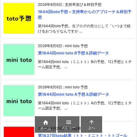
2026年8月6日
:
支持率並び＆枠別予想
1644回toto予想～支持率からのアプローチ＆枠別予
想
第1644回toto予想。当ブログの売りにして「いつまで続
けるおつもりなんですか ...
2026年8月6日
:
mini toto 予想
第1644回mini toto B予想＆詳細データ
第1644回mini toto（ミニトト）Bの予想。1口予想と１チ
ーム固定予想。 ...
2026年8月6日
:
mini toto 予想
第1644回mini toto A予想＆詳細データ
第1644回mini toto（ミニトト）Aの予想。1口予想と１チ
ーム固定予想。 ...



メニュー
上へ
2026年6月29日
:
toto結果
ホーム
第1637回toto結果（トト・ミニトト・トトゴール