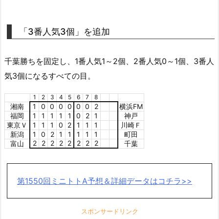
「3番人気3個」を追加
千葉勝ちを固定し、1番人気1～2個、2番人気0～1個、3番人
気3個になるすべての目。
1
2
3
4
5
6
7
8
9
10
湘南
1
0
0
0
0
0
0
2
0
0
横浜FM
福岡
1
1
1
1
1
0
2
1
0
0
神戸
東京Ｖ
1
1
1
0
2
1
1
1
0
0
川崎Ｆ
新潟
1
0
2
1
1
1
1
1
0
0
町田
2
2
2
2
2
2
2
2
0
0
富山
千葉
第1550回ミニトトA予想＆詳細データはコチラ>>
スポンサードリンク