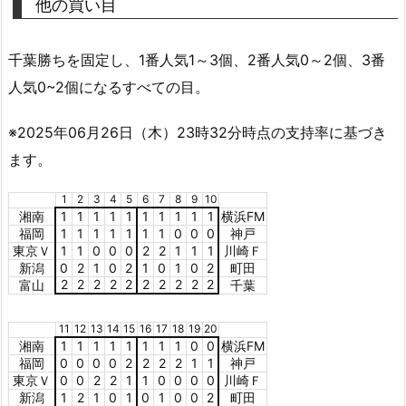
他の買い目
千葉勝ちを固定し、1番人気1～3個、2番人気0～2個、3番
人気0~2個になるすべての目。
※2025年06月26日（木）23時32分時点の支持率に基づき
ます。
1
2
3
4
5
6
7
8
9
10
湘南
1
1
1
1
1
1
1
1
1
1
横浜FM
福岡
1
1
1
1
1
1
1
0
0
0
神戸
東京Ｖ
1
1
0
0
0
2
2
1
1
1
川崎Ｆ
新潟
0
2
1
0
2
1
0
1
0
2
町田
2
2
2
2
2
2
2
2
2
2
富山
千葉
11
12
13
14
15
16
17
18
19
20
湘南
1
1
1
1
1
1
1
1
0
0
横浜FM
福岡
0
0
0
0
2
2
2
2
1
1
神戸
東京Ｖ
0
0
2
2
1
1
0
0
0
0
川崎Ｆ
新潟
1
2
1
0
1
0
1
0
0
2
町田