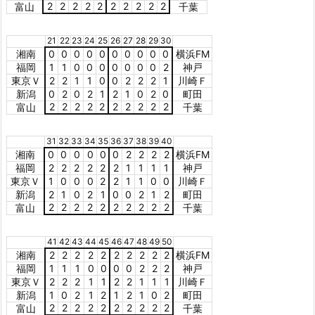
2
2
2
2
2
2
2
2
2
2
富山
千葉
21
22
23
24
25
26
27
28
29
30
湘南
0
0
0
0
0
0
0
0
0
0
横浜FM
福岡
1
1
0
0
0
0
0
0
0
2
神戸
東京Ｖ
2
2
1
1
0
0
2
2
2
1
川崎Ｆ
新潟
0
2
0
2
1
2
1
0
2
0
町田
2
2
2
2
2
2
2
2
2
2
富山
千葉
31
32
33
34
35
36
37
38
39
40
湘南
0
0
0
0
0
0
2
2
2
2
横浜FM
福岡
2
2
2
2
2
2
1
1
1
1
神戸
東京Ｖ
1
0
0
0
2
2
1
1
0
0
川崎Ｆ
新潟
2
1
0
2
1
0
0
2
1
2
町田
2
2
2
2
2
2
2
2
2
2
富山
千葉
41
42
43
44
45
46
47
48
49
50
湘南
2
2
2
2
2
2
2
2
2
2
横浜FM
福岡
1
1
1
0
0
0
0
2
2
2
神戸
東京Ｖ
2
2
2
1
1
2
2
1
1
1
川崎Ｆ
新潟
1
0
2
1
2
1
2
1
0
2
町田
2
2
2
2
2
2
2
2
2
2
富山
千葉