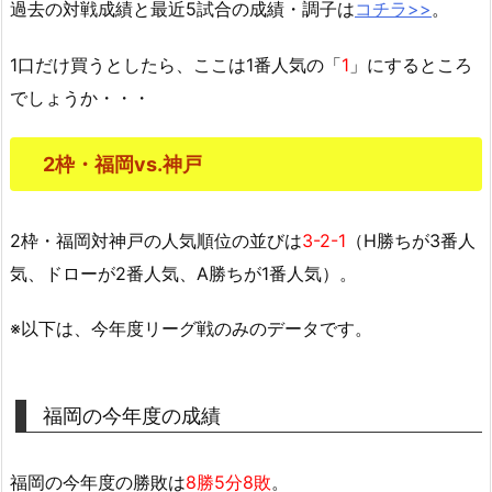
過去の対戦成績と最近5試合の成績・調子は
コチラ>>
。
1口だけ買うとしたら、ここは1番人気の「
1
」にするところ
でしょうか・・・
2枠・福岡vs.神戸
2枠・福岡対神戸の人気順位の並びは
3-2-1
（H勝ちが3番人
気、ドローが2番人気、A勝ちが1番人気）。
※以下は、今年度リーグ戦のみのデータです。
福岡の今年度の成績
福岡の今年度の勝敗は
8勝5分8敗
。