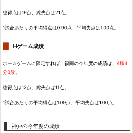
総得点は19点、総失点は21点。
1試合あたりの平均得点は0.90点、平均失点は1.00点。
Hゲーム成績
ホームゲームに限定すれば、福岡の今年度の成績は、
4勝4
分3敗
。
総得点は12点、総失点は11点。
1試合あたりの平均得点は1.09点、平均失点は1.00点。
神戸の今年度の成績