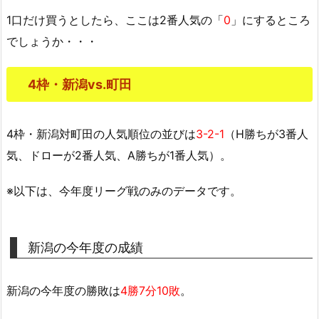
1口だけ買うとしたら、ここは2番人気の「
0
」にするところ
でしょうか・・・
4枠・新潟vs.町田
4枠・新潟対町田の人気順位の並びは
3-2-1
（H勝ちが3番人
気、ドローが2番人気、A勝ちが1番人気）。
※以下は、今年度リーグ戦のみのデータです。
新潟の今年度の成績
新潟の今年度の勝敗は
4勝7分10敗
。