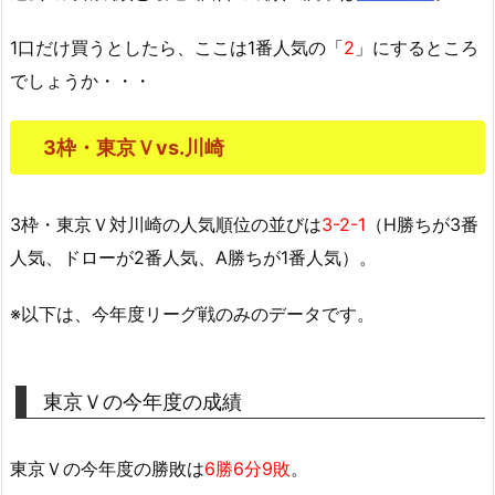
1口だけ買うとしたら、ここは1番人気の「
2
」にするところ
でしょうか・・・
3枠・東京Ｖvs.川崎
3枠・東京Ｖ対川崎の人気順位の並びは
3-2-1
（H勝ちが3番
人気、ドローが2番人気、A勝ちが1番人気）。
※以下は、今年度リーグ戦のみのデータです。
東京Ｖの今年度の成績
東京Ｖの今年度の勝敗は
6勝6分9敗
。