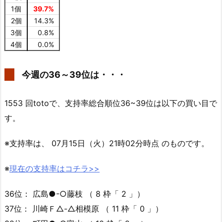
1個
39.7%
2個
14.3%
3個
0.8%
4個
0.0%
今週の36～39位は・・・
1553 回totoで、支持率総合順位36~39位は以下の買い目で
す。
※支持率は、 07月15日（火）21時02分時点 のものです。
※
現在の支持率はコチラ>>
36位： 広島●-○藤枝 （ 8 枠「 2 」）
37位： 川崎Ｆ△-△相模原 （ 11 枠「 0 」）