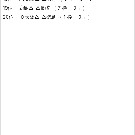
19位： 鹿島△-△長崎 （ 7 枠「 0 」）
20位： Ｃ大阪△-△徳島 （ 1 枠「 0 」）