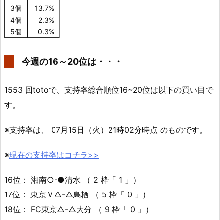
3個
13.7%
4個
2.3%
5個
0.3%
今週の16～20位は・・・
1553 回totoで、支持率総合順位16~20位は以下の買い目で
す。
※支持率は、 07月15日（火）21時02分時点 のものです。
※
現在の支持率はコチラ>>
16位： 湘南○-●清水 （ 2 枠「 1 」）
17位： 東京Ｖ△-△鳥栖 （ 5 枠「 0 」）
18位： FC東京△-△大分 （ 9 枠「 0 」）