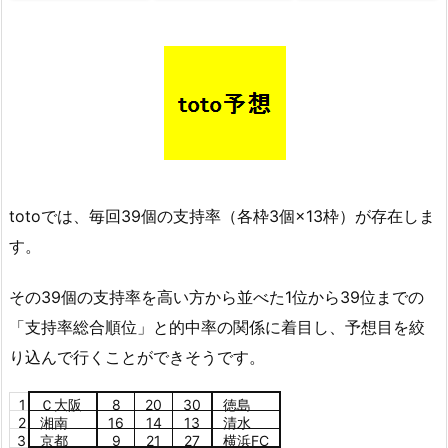
totoでは、毎回39個の支持率（各枠3個×13枠）が存在しま
す。
その39個の支持率を高い方から並べた1位から39位までの
「支持率総合順位」と的中率の関係に着目し、予想目を絞
り込んで行くことができそうです。
1
Ｃ大阪
8
20
30
徳島
2
湘南
16
14
13
清水
3
京都
9
21
27
横浜FC