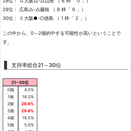
28位： Ｇ大阪△-△山形 （ 6 枠「 0 」）
29位： 広島△-△藤枝 （ 8 枠「 0 」）
30位： Ｃ大阪●-○徳島 （ 1 枠「 2 」）
この中から、0～2個的中する可能性が高いということで
す。
支持率総合21～30位
21~30位
0個
4.0%
1個
16.0%
2個
26.6%
3個
29.8%
4個
16.5%
5個
5.6%