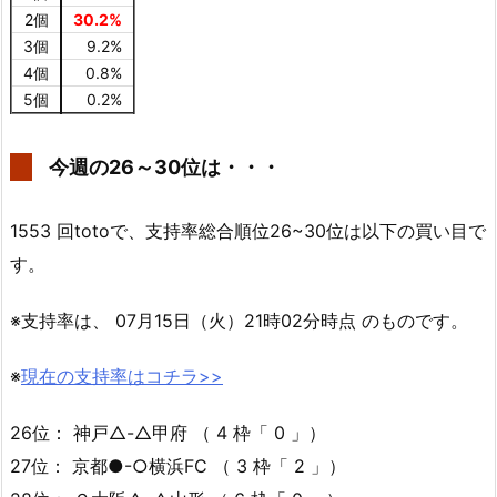
2個
30.2%
3個
9.2%
4個
0.8%
5個
0.2%
今週の26～30位は・・・
1553 回totoで、支持率総合順位26~30位は以下の買い目で
す。
※支持率は、 07月15日（火）21時02分時点 のものです。
※
現在の支持率はコチラ>>
26位： 神戸△-△甲府 （ 4 枠「 0 」）
27位： 京都●-○横浜FC （ 3 枠「 2 」）