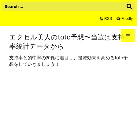

Feedly
RSS
エクセル美人のtoto予想〜当選は支持

率統計データから

メニュ
支持率と的中率の関係に着目し、投資効果を高めるtoto予

想をしていきましょう！
サイド

前へ

次へ

検索