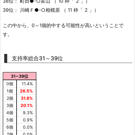
38位： 町田●-○富山 （ 10 枠「 2 」）
39位： 川崎Ｆ●-○相模原 （ 11 枠「 2 」）
この中から、0～1個的中する可能性が高いということで
す。
支持率総合31～39位
31~39位
0個
11.4%
1個
26.5%
2個
31.8%
3個
20.1%
4個
9.3%
5個
0.9%
6個
0.0%
7個
0.0%