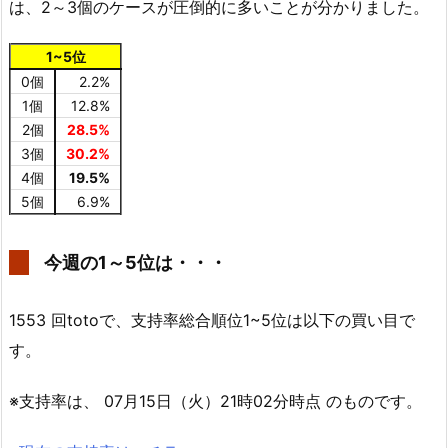
は、2～3個のケースが圧倒的に多いことが分かりました。
1~5位
0個
2.2%
1個
12.8%
2個
28.5%
3個
30.2%
4個
19.5%
5個
6.9%
今週の1～5位は・・・
1553 回totoで、支持率総合順位1~5位は以下の買い目で
す。
※支持率は、 07月15日（火）21時02分時点 のものです。