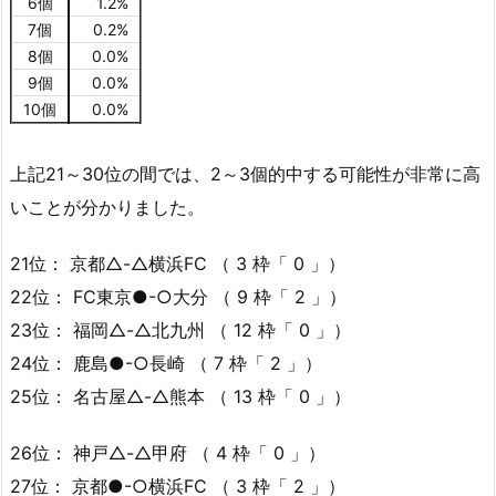
6個
1.2%
7個
0.2%
8個
0.0%
9個
0.0%
10個
0.0%
上記21～30位の間では、2～3個的中する可能性が非常に高
いことが分かりました。
21位： 京都△-△横浜FC （ 3 枠「 0 」）
22位： FC東京●-○大分 （ 9 枠「 2 」）
23位： 福岡△-△北九州 （ 12 枠「 0 」）
24位： 鹿島●-○長崎 （ 7 枠「 2 」）
25位： 名古屋△-△熊本 （ 13 枠「 0 」）
26位： 神戸△-△甲府 （ 4 枠「 0 」）
27位： 京都●-○横浜FC （ 3 枠「 2 」）