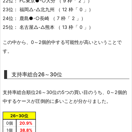
22位： FC東京●-○大分 （ 9 枠「 2 」）
23位： 福岡△-△北九州 （ 12 枠「 0 」）
24位： 鹿島●-○長崎 （ 7 枠「 2 」）
25位： 名古屋△-△熊本 （ 13 枠「 0 」）
この中から、0～2個的中する可能性が高いということで
す。
支持率総合26～30位
支持率総合順位26～30位の5つの買い目のうち、0～2個的
中するケースが圧倒的に多いことが分かりました。
26~30位
0個
20.9%
1個
38.8%