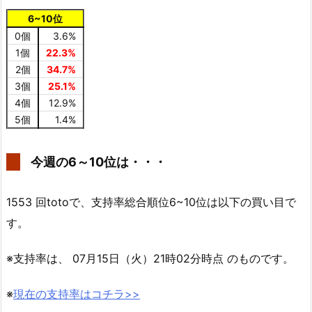
6~10位
0個
3.6%
1個
22.3%
2個
34.7%
3個
25.1%
4個
12.9%
5個
1.4%
今週の6～10位は・・・
1553 回totoで、支持率総合順位6~10位は以下の買い目で
す。
※支持率は、 07月15日（火）21時02分時点 のものです。
※
現在の支持率はコチラ>>