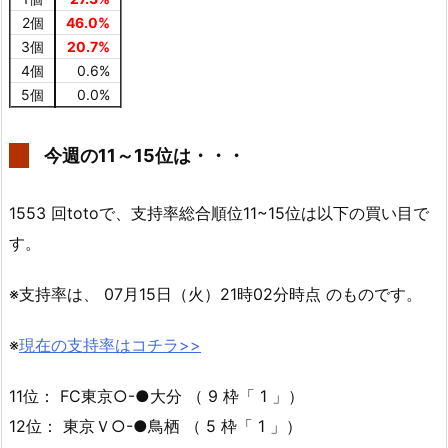
2個
46.0%
3個
20.7%
4個
0.6%
5個
0.0%
今週の11～15位は・・・
1553 回totoで、支持率総合順位11~15位は以下の買い目で
す。
※支持率は、 07月15日（火）21時02分時点 のものです。
※
現在の支持率はコチラ>>
11位： FC東京○-●大分 （ 9 枠「 1 」）
12位： 東京Ｖ○-●鳥栖 （ 5 枠「 1 」）