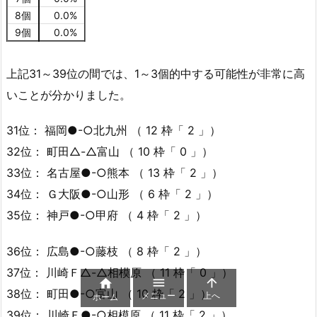
8個
0.0%
9個
0.0%
上記31～39位の間では、1～3個的中する可能性が非常に高
いことが分かりました。
31位： 福岡●-○北九州 （ 12 枠「 2 」）
32位： 町田△-△富山 （ 10 枠「 0 」）
33位： 名古屋●-○熊本 （ 13 枠「 2 」）
34位： Ｇ大阪●-○山形 （ 6 枠「 2 」）
35位： 神戸●-○甲府 （ 4 枠「 2 」）
36位： 広島●-○藤枝 （ 8 枠「 2 」）
37位： 川崎Ｆ△-△相模原 （ 11 枠「 0 」）



38位： 町田●-○富山 （ 10 枠「 2 」）
メニュー
上へ
ホーム
39位： 川崎Ｆ●-○相模原 （ 11 枠「 2 」）