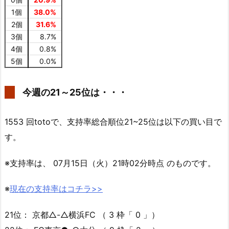
1個
38.0%
2個
31.6%
3個
8.7%
4個
0.8%
5個
0.0%
今週の21～25位は・・・
1553 回totoで、支持率総合順位21~25位は以下の買い目で
す。
※支持率は、 07月15日（火）21時02分時点 のものです。
※
現在の支持率はコチラ>>
21位： 京都△-△横浜FC （ 3 枠「 0 」）