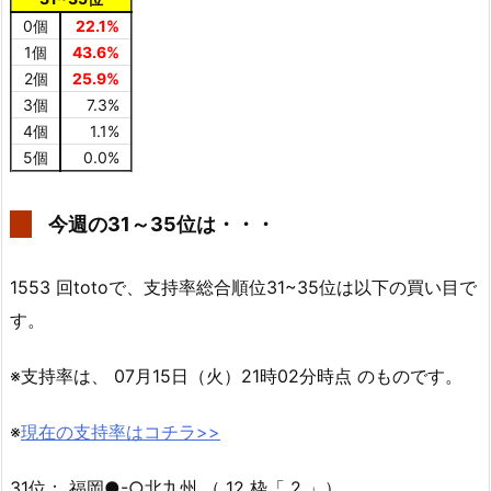
0個
22.1%
1個
43.6%
2個
25.9%
3個
7.3%
4個
1.1%
5個
0.0%
今週の31～35位は・・・
1553 回totoで、支持率総合順位31~35位は以下の買い目で
す。
※支持率は、 07月15日（火）21時02分時点 のものです。
※
現在の支持率はコチラ>>
31位： 福岡●-○北九州 （ 12 枠「 2 」）