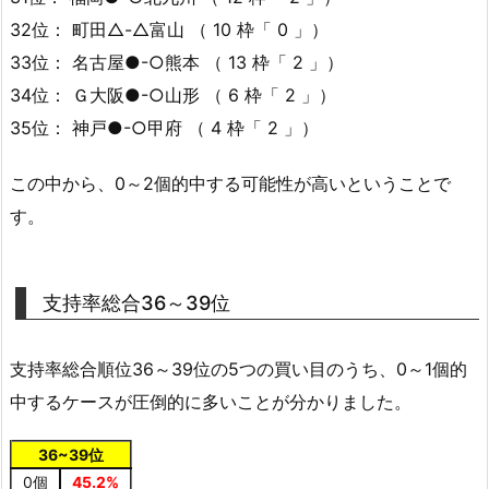
32位： 町田△-△富山 （ 10 枠「 0 」）
33位： 名古屋●-○熊本 （ 13 枠「 2 」）
34位： Ｇ大阪●-○山形 （ 6 枠「 2 」）
35位： 神戸●-○甲府 （ 4 枠「 2 」）
この中から、0～2個的中する可能性が高いということで
す。
支持率総合36～39位
支持率総合順位36～39位の5つの買い目のうち、0～1個的
中するケースが圧倒的に多いことが分かりました。
36~39位
0個
45.2%