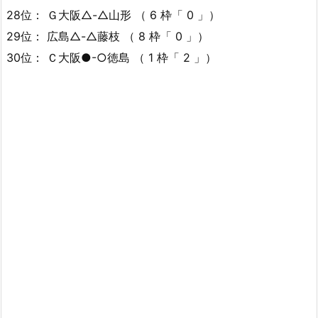
28位： Ｇ大阪△-△山形 （ 6 枠「 0 」）
29位： 広島△-△藤枝 （ 8 枠「 0 」）
30位： Ｃ大阪●-○徳島 （ 1 枠「 2 」）