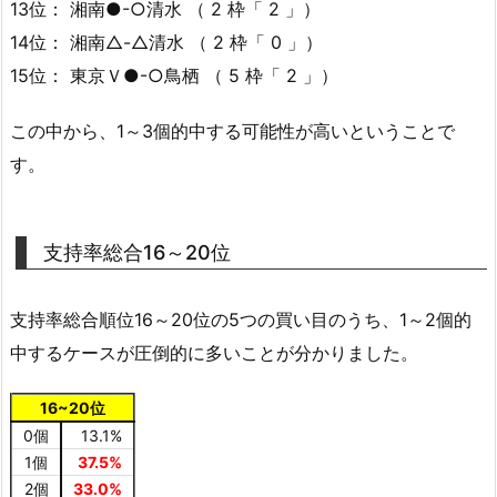
13位： 湘南●-○清水 （ 2 枠「 2 」）
14位： 湘南△-△清水 （ 2 枠「 0 」）
15位： 東京Ｖ●-○鳥栖 （ 5 枠「 2 」）
この中から、1～3個的中する可能性が高いということで
す。
支持率総合16～20位
支持率総合順位16～20位の5つの買い目のうち、1～2個的
中するケースが圧倒的に多いことが分かりました。
16~20位
0個
13.1%
1個
37.5%
2個
33.0%