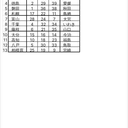
4
徳島
2
29
39
愛媛
5
磐田
1
36
38
秋田
6
札幌
17
22
11
鳥栖
7
富山
28
24
7
大宮
8
千葉
4
32
34
いわき
9
藤枝
6
21
35
山口
10
大分
15
16
14
今治
11
高知
10
18
23
福島
12
八戸
5
30
33
鳥取
13
相模原
25
19
9
宮崎