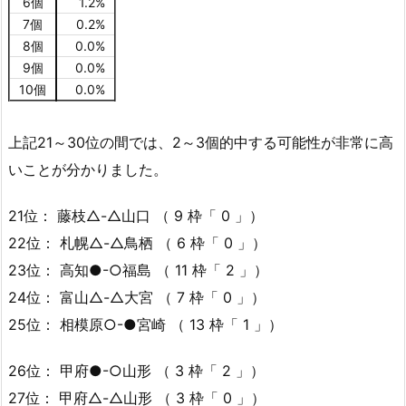
6個
1.2%
7個
0.2%
8個
0.0%
9個
0.0%
10個
0.0%
上記21～30位の間では、2～3個的中する可能性が非常に高
いことが分かりました。
21位： 藤枝△-△山口 （ 9 枠「 0 」）
22位： 札幌△-△鳥栖 （ 6 枠「 0 」）
23位： 高知●-○福島 （ 11 枠「 2 」）
24位： 富山△-△大宮 （ 7 枠「 0 」）
25位： 相模原○-●宮崎 （ 13 枠「 1 」）
26位： 甲府●-○山形 （ 3 枠「 2 」）
27位： 甲府△-△山形 （ 3 枠「 0 」）