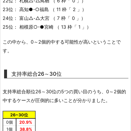
22位： 札幌△-△鳥栖 （ 6 枠「 0 」）
23位： 高知●-○福島 （ 11 枠「 2 」）
24位： 富山△-△大宮 （ 7 枠「 0 」）
25位： 相模原○-●宮崎 （ 13 枠「 1 」）
この中から、0～2個的中する可能性が高いということで
す。
支持率総合26～30位
支持率総合順位26～30位の5つの買い目のうち、0～2個的
中するケースが圧倒的に多いことが分かりました。
26~30位
0個
20.9%
1個
38.8%