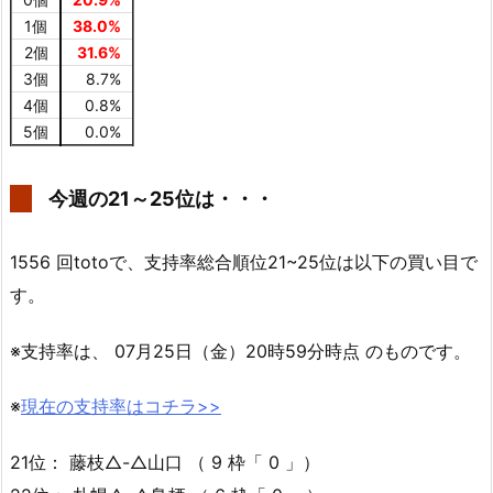
1個
38.0%
2個
31.6%
3個
8.7%
4個
0.8%
5個
0.0%
今週の21～25位は・・・
1556 回totoで、支持率総合順位21~25位は以下の買い目で
す。
※支持率は、 07月25日（金）20時59分時点 のものです。
※
現在の支持率はコチラ>>
21位： 藤枝△-△山口 （ 9 枠「 0 」）