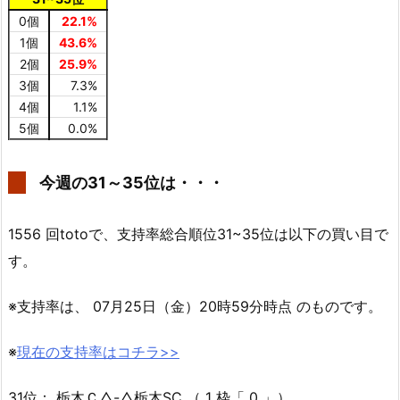
0個
22.1%
1個
43.6%
2個
25.9%
3個
7.3%
4個
1.1%
5個
0.0%
今週の31～35位は・・・
1556 回totoで、支持率総合順位31~35位は以下の買い目で
す。
※支持率は、 07月25日（金）20時59分時点 のものです。
※
現在の支持率はコチラ>>
31位： 栃木Ｃ△-△栃木SC （ 1 枠「 0 」）