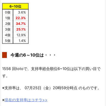
6~10位
0個
3.6%
1個
22.3%
2個
34.7%
3個
25.1%
4個
12.9%
5個
1.4%
今週の6～10位は・・・
1556 回totoで、支持率総合順位6~10位は以下の買い目で
す。
※支持率は、 07月25日（金）20時59分時点 のものです。
※
現在の支持率はコチラ>>