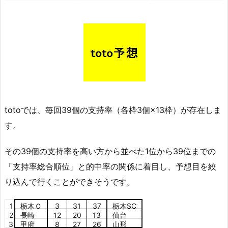
totoでは、毎回39個の支持率（各枠3個×13枠）が存在しま
す。
その39個の支持率を高い方から並べた1位から39位までの
「支持率総合順位」と的中率の関係に着目し、予想目を絞
り込んで行くことができそうです。
1
栃木Ｃ
3
31
37
栃木SC
2
長崎
12
20
13
仙台
3
甲府
8
27
26
山形