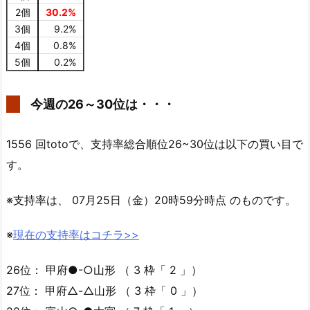
2個
30.2%
3個
9.2%
4個
0.8%
5個
0.2%
今週の26～30位は・・・
1556 回totoで、支持率総合順位26~30位は以下の買い目で
す。
※支持率は、 07月25日（金）20時59分時点 のものです。
※
現在の支持率はコチラ>>
26位： 甲府●-○山形 （ 3 枠「 2 」）
27位： 甲府△-△山形 （ 3 枠「 0 」）