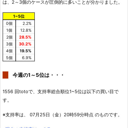
は、2～3個のケースが圧倒的に多いことが分かりました。
1~5位
0個
2.2%
1個
12.8%
2個
28.5%
3個
30.2%
4個
19.5%
5個
6.9%
今週の1～5位は・・・
1556 回totoで、支持率総合順位1~5位は以下の買い目で
す。
※支持率は、 07月25日（金）20時59分時点 のものです。