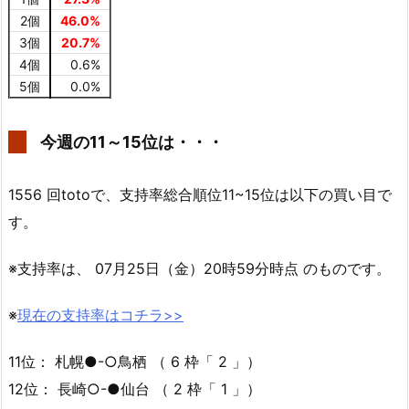
2個
46.0%
3個
20.7%
4個
0.6%
5個
0.0%
今週の11～15位は・・・
1556 回totoで、支持率総合順位11~15位は以下の買い目で
す。
※支持率は、 07月25日（金）20時59分時点 のものです。
※
現在の支持率はコチラ>>
11位： 札幌●-○鳥栖 （ 6 枠「 2 」）
12位： 長崎○-●仙台 （ 2 枠「 1 」）