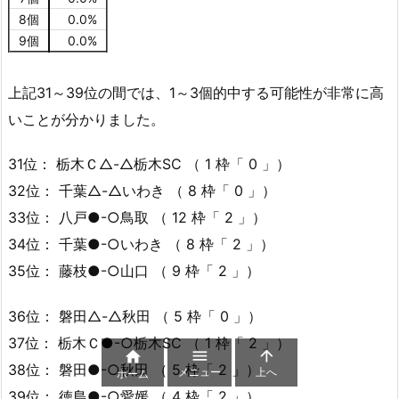
8個
0.0%
9個
0.0%
上記31～39位の間では、1～3個的中する可能性が非常に高
いことが分かりました。
31位： 栃木Ｃ△-△栃木SC （ 1 枠「 0 」）
32位： 千葉△-△いわき （ 8 枠「 0 」）
33位： 八戸●-○鳥取 （ 12 枠「 2 」）
34位： 千葉●-○いわき （ 8 枠「 2 」）
35位： 藤枝●-○山口 （ 9 枠「 2 」）
36位： 磐田△-△秋田 （ 5 枠「 0 」）
37位： 栃木Ｃ●-○栃木SC （ 1 枠「 2 」）



38位： 磐田●-○秋田 （ 5 枠「 2 」）
メニュー
上へ
ホーム
39位： 徳島●-○愛媛 （ 4 枠「 2 」）