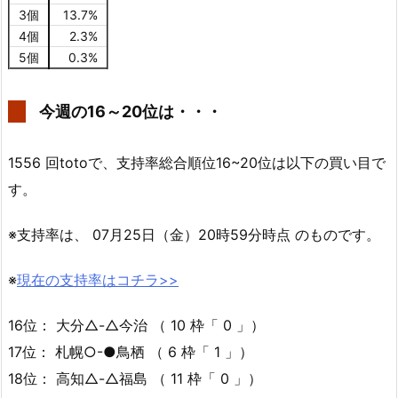
3個
13.7%
4個
2.3%
5個
0.3%
今週の16～20位は・・・
1556 回totoで、支持率総合順位16~20位は以下の買い目で
す。
※支持率は、 07月25日（金）20時59分時点 のものです。
※
現在の支持率はコチラ>>
16位： 大分△-△今治 （ 10 枠「 0 」）
17位： 札幌○-●鳥栖 （ 6 枠「 1 」）
18位： 高知△-△福島 （ 11 枠「 0 」）