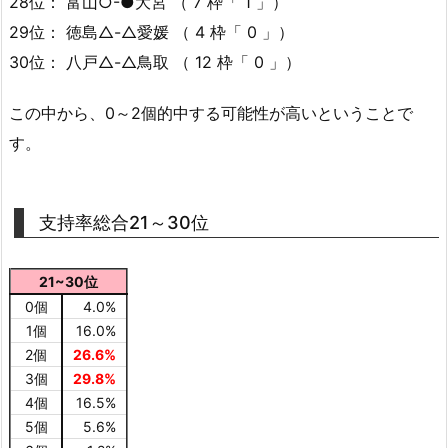
28位： 富山○-●大宮 （ 7 枠「 1 」）
29位： 徳島△-△愛媛 （ 4 枠「 0 」）
30位： 八戸△-△鳥取 （ 12 枠「 0 」）
この中から、0～2個的中する可能性が高いということで
す。
支持率総合21～30位
21~30位
0個
4.0%
1個
16.0%
2個
26.6%
3個
29.8%
4個
16.5%
5個
5.6%