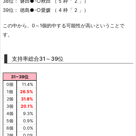
38位： 磐田●-○秋田 （ 5 枠「 2 」）
39位： 徳島●-○愛媛 （ 4 枠「 2 」）
この中から、0～1個的中する可能性が高いということで
す。
支持率総合31～39位
31~39位
0個
11.4%
1個
26.5%
2個
31.8%
3個
20.1%
4個
9.3%
5個
0.9%
6個
0.0%
7個
0.0%