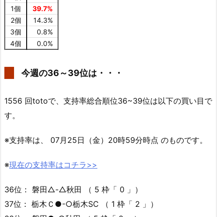
1個
39.7%
2個
14.3%
3個
0.8%
4個
0.0%
今週の36～39位は・・・
1556 回totoで、支持率総合順位36~39位は以下の買い目で
す。
※支持率は、 07月25日（金）20時59分時点 のものです。
※
現在の支持率はコチラ>>
36位： 磐田△-△秋田 （ 5 枠「 0 」）
37位： 栃木Ｃ●-○栃木SC （ 1 枠「 2 」）