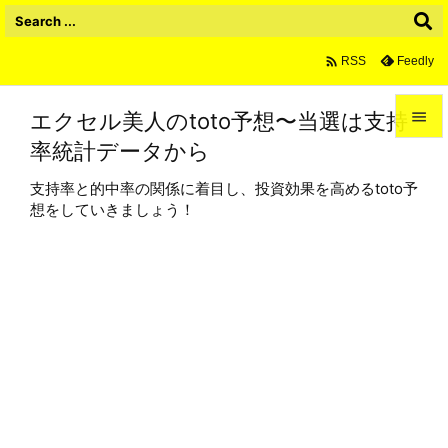

Feedly
RSS
エクセル美人のtoto予想〜当選は支持

率統計データから

メニュ
支持率と的中率の関係に着目し、投資効果を高めるtoto予

想をしていきましょう！
サイド

前へ

次へ

検索