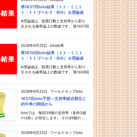
第1637回toto結果（トト・ミニト
ト・トトゴール３・BIG）＆理論値
※理論値は、投票口数と支持率から割り
出される確率論上の数値です。 第1637回
2026年6月25日
:
toto結果
第1636回toto結果（トト・ミニト
ト・トトゴール３・BIG）＆理論値
※理論値は、投票口数と支持率から割り
出される確率論上の数値です。 第1636回
2026年6月23日
:
ワールドカップtoto
1637回toto予想～支持率総合順位と
的中率の関係から
totoでは、毎回39個の支持率（各枠3個
×13枠）が存在します。 その39個の ...
2026年6月23日
:
ワールドカップtoto