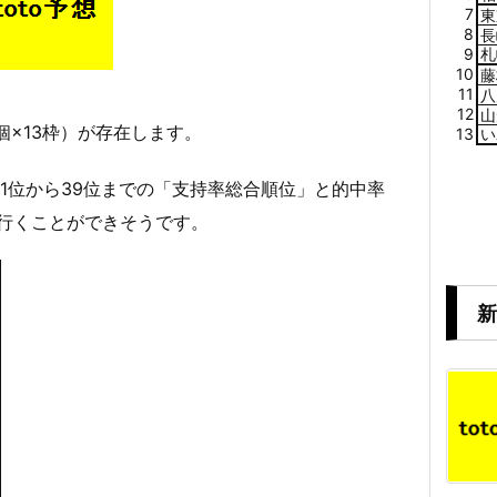
7
東
8
長
9
札
10
藤
11
八
12
山
3個×13枠）が存在します。
13
い
1位から39位までの「支持率総合順位」と的中率
行くことができそうです。
新