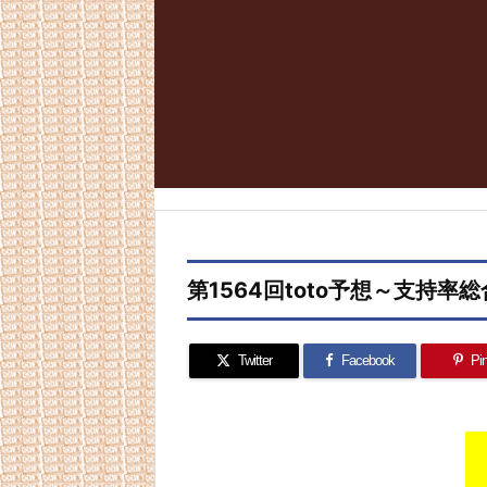
第1564回toto予想～支持
Twitter
Facebook
Pin