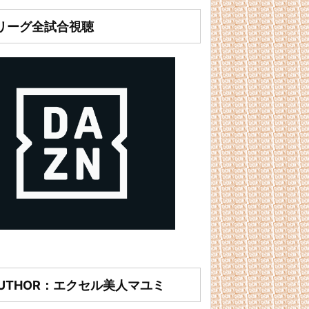
リーグ全試合視聴
UTHOR：エクセル美人マユミ