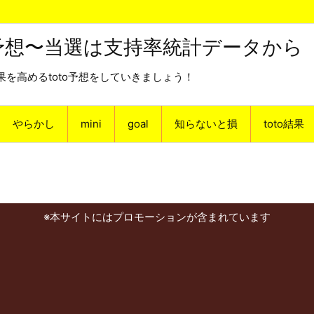
o予想〜当選は支持率統計データから
を高めるtoto予想をしていきましょう！
やらかし
mini
goal
知らないと損
toto結果
※本サイトにはプロモーションが含まれています