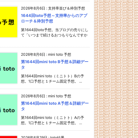
2026年8月6日
:
支持率並び＆枠別予想
1644回toto予想～支持率からのアプ
ローチ＆枠別予想
第1644回toto予想。当ブログの売りにし
て「いつまで続けるおつもりなんですか
2026年8月6日
:
mini toto 予想
第1644回mini toto B予想＆詳細デー
タ
第1644回mini toto（ミニトト）Bの予
想。1口予想と１チーム固定予想。 ...
2026年8月6日
:
mini toto 予想
第1644回mini toto A予想＆詳細デー
タ
第1644回mini toto（ミニトト）Aの予
想。1口予想と１チーム固定予想。 ...
2026年6月29日
:
toto結果