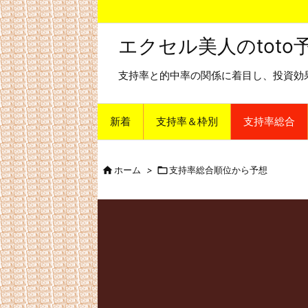
エクセル美人のtot
支持率と的中率の関係に着目し、投資効果
新着
支持率＆枠別
支持率総合

ホーム
>

支持率総合順位から予想