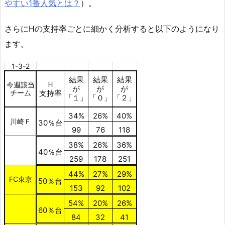
やすい1番人気とは？
）。
さらにHの支持率ごとに細かく分析すると以下のようになり
ます。
1-3-2
結果
結果
結果
Ｈ
今週該当
が
が
が
チーム
支持率
「１」
「０」
「２」
34%
26%
40%
川崎Ｆ
30％台
99
76
118
38%
26%
36%
40％台
259
178
251
44%
27%
29%
FC東京
50％台
153
92
102
54%
20%
26%
60％台
84
32
41