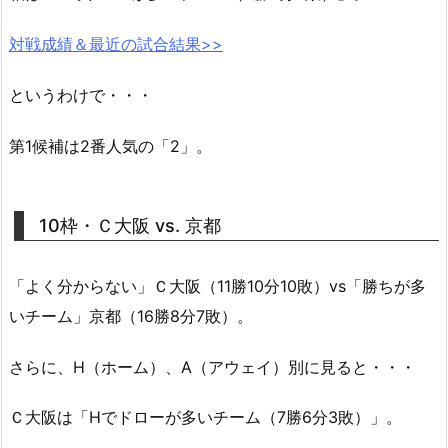
対戦成績＆最近の試合結果>>
というわけで・・・
第1候補は2番人気の「2」。
10枠・Ｃ大阪 vs. 京都
「よく分からない」Ｃ大阪（11勝10分10敗）vs「勝ちが多
いチーム」京都（16勝8分7敗）。
さらに、H（ホーム）、A（アウェイ）別に見ると・・・
Ｃ大阪は「Hでドローが多いチーム（7勝6分3敗）」。