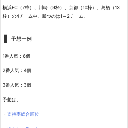
横浜FC（7枠）、川崎（9枠）、京都（10枠）、鳥栖（13
枠）の4チーム中、勝つのは1～2チーム。
予想一例
1番人気：6個
2番人気：4個
3番人気：3個
予想は、
・
支持率総合順位