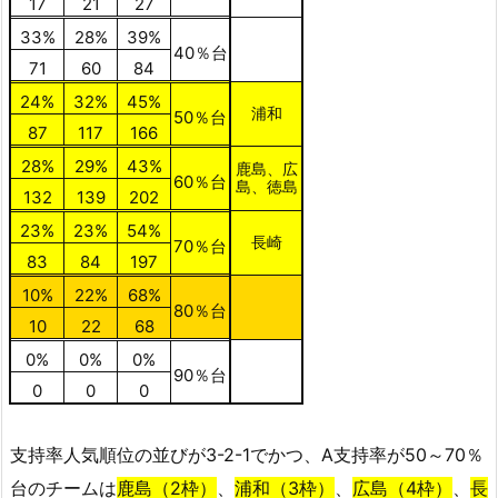
17
21
27
33%
28%
39%
40％台
71
60
84
24%
32%
45%
浦和
50％台
87
117
166
28%
29%
43%
鹿島、広
60％台
島、徳島
132
139
202
23%
23%
54%
長崎
70％台
83
84
197
10%
22%
68%
80％台
10
22
68
0%
0%
0%
90％台
0
0
0
支持率人気順位の並びが3-2-1でかつ、A支持率が50～70％
台のチームは
鹿島（2枠）
、
浦和（3枠）
、
広島（4枠）
、
長