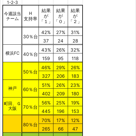
1-2-3
結果
結果
結果
Ｈ
今週該当
が
が
が
チーム
支持率
「１」
「０」
「２」
42%
27%
31%
30％台
37
24
28
43%
26%
32%
横浜FC
40％台
159
95
118
46%
29%
26%
50％台
327
206
183
51%
26%
23%
神戸
60％台
402
209
180
56%
25%
19%
町田、Ｇ
70％台
大阪
445
196
153
70%
17%
12%
80％台
265
66
47