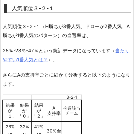
人気順位３-２-１
人気順位３-２-１（H勝ちが3番人気、ドローが2番人気、A
勝ちが1番人気のパターン）の当選率は、
25％-28％-47％という統計データになっています（
当たり
やすい1番人気とは？
）。
さらにAの支持率ごとに細かく分析すると以下のようになり
ます。
3-2-1
結果
結果
結果
A
今週該当
が
が
が
支持率
チーム
「１」
「０」
「２」
26%
32%
42%
30％台