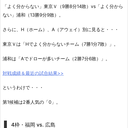
「よく分からない」東京Ｖ（9勝8分14敗）vs「よく分から
ない」浦和（13勝9分9敗）。
さらに、H（ホーム）、A（アウェイ）別に見ると・・・
東京Ｖは「Hでよく分からないチーム（7勝1分7敗）」。
浦和は「Aでドローが多いチーム（2勝7分6敗）」。
対戦成績＆最近の試合結果>>
というわけで・・・
第1候補は2番人気の「0」。
4枠・福岡 vs. 広島