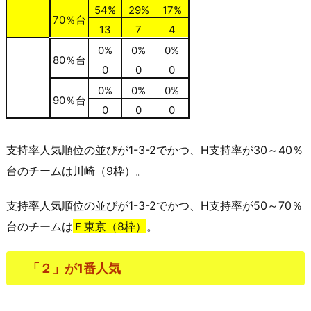
54%
29%
17%
70％台
13
7
4
0%
0%
0%
80％台
0
0
0
0%
0%
0%
90％台
0
0
0
支持率人気順位の並びが1-3-2でかつ、H支持率が30～40％
台のチームは川崎（9枠）。
支持率人気順位の並びが1-3-2でかつ、H支持率が50～70％
台のチームは
Ｆ東京（8枠）
。
「２」が1番人気