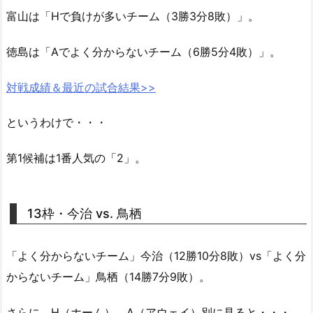
富山は「Hで負けが多いチーム（3勝3分8敗）」。
徳島は「Aでよく分からないチーム（6勝5分4敗）」。
対戦成績＆最近の試合結果>>
というわけで・・・
第1候補は1番人気の「2」。
13枠・今治 vs. 鳥栖
「よく分からないチーム」今治（12勝10分8敗）vs「よく分
からないチーム」鳥栖（14勝7分9敗）。
さらに、H（ホーム）、A（アウェイ）別に見ると・・・