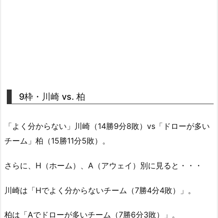
9枠・川崎 vs. 柏
「よく分からない」川崎（14勝9分8敗）vs「ドローが多い
チーム」柏（15勝11分5敗）。
さらに、H（ホーム）、A（アウェイ）別に見ると・・・
川崎は「Hでよく分からないチーム（7勝4分4敗）」。
柏は「Aでドローが多いチーム（7勝6分3敗）」。