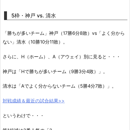
5枠・神戸 vs. 清水
「勝ちが多いチーム」神戸（17勝6分8敗）vs「よく分から
ない」清水（10勝10分11敗）。
さらに、H（ホーム）、A（アウェイ）別に見ると・・・
神戸は「Hで勝ちが多いチーム（9勝3分4敗）」。
清水は「Aでよく分からないチーム（5勝4分7敗）」。
対戦成績＆最近の試合結果>>
というわけで・・・