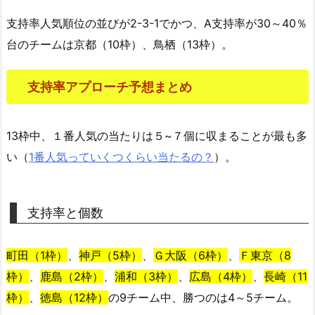
支持率人気順位の並びが2-3-1でかつ、A支持率が30～40％
台のチームは京都（10枠）、鳥栖（13枠）。
支持率アプローチ予想まとめ
13枠中、１番人気の当たりは５~７個に収まることが最も多
い（
1番人気っていくつくらい当たるの？
）。
支持率と個数
町田（1枠）
、
神戸（5枠）
、
Ｇ大阪（6枠）
、
Ｆ東京（8
枠）
、
鹿島（2枠）
、
浦和（3枠）
、
広島（4枠）
、
長崎（11
枠）
、
徳島（12枠）
の9チーム中、勝つのは4～5チーム。