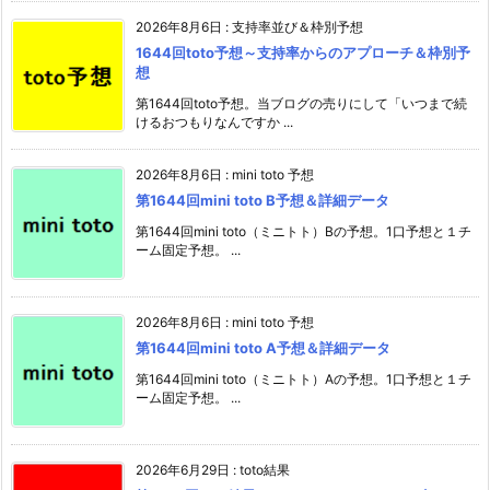
2026年8月6日
:
支持率並び＆枠別予想
1644回toto予想～支持率からのアプローチ＆枠別予
想
第1644回toto予想。当ブログの売りにして「いつまで続
けるおつもりなんですか ...
2026年8月6日
:
mini toto 予想
第1644回mini toto B予想＆詳細データ
第1644回mini toto（ミニトト）Bの予想。1口予想と１チ
ーム固定予想。 ...
2026年8月6日
:
mini toto 予想
第1644回mini toto A予想＆詳細データ
第1644回mini toto（ミニトト）Aの予想。1口予想と１チ
ーム固定予想。 ...
2026年6月29日
:
toto結果