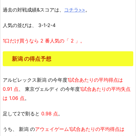
過去の対戦成績&スコアは、
コチラ>>
。
人気の並びは、 3-1-2-4
1口だけ買うなら 2 番人気の「 2 」。
新潟 の得点予想
アルビレックス新潟 の今年度
1試合あたりの平均得点は
0.91 点
、 東京ヴェルディ の今年度
1試合あたりの平均失点
は 1.06 点
。
足して2で割ると
0.98 点
。
うち、 新潟 の
アウェイゲーム1試合あたりの平均得点は