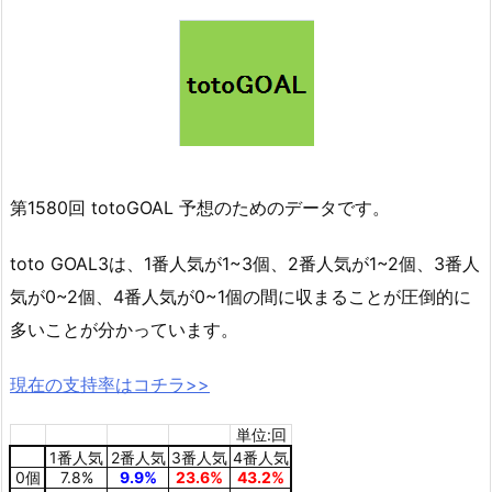
第1580回 totoGOAL 予想のためのデータです。
toto GOAL3は、1番人気が1~3個、2番人気が1~2個、3番人
気が0~2個、4番人気が0~1個の間に収まることが圧倒的に
多いことが分かっています。
現在の支持率はコチラ>>
単位:回
1番人気
2番人気
3番人気
4番人気
0個
7.8%
9.9%
23.6%
43.2%