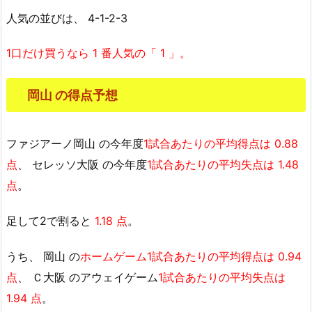
人気の並びは、 4-1-2-3
1口だけ買うなら 1 番人気の「 1 」。
岡山 の得点予想
ファジアーノ岡山 の今年度
1試合あたりの平均得点は 0.88
点
、 セレッソ大阪 の今年度
1試合あたりの平均失点は 1.48
点
。
足して2で割ると
1.18 点
。
うち、 岡山 の
ホームゲーム1試合あたりの平均得点は 0.94
点
、 Ｃ大阪 のアウェイゲーム
1試合あたりの平均失点は
1.94 点
。