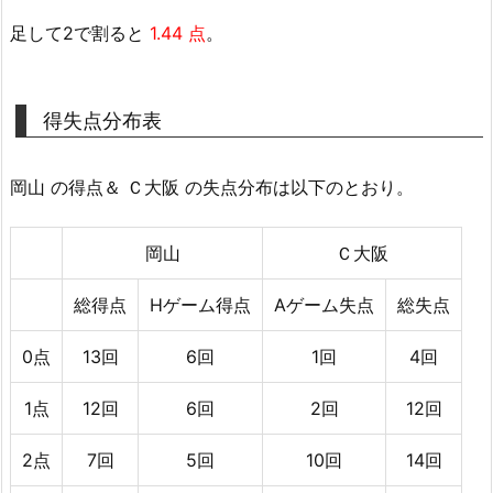
足して2で割ると
1.44 点
。
得失点分布表
岡山 の得点＆ Ｃ大阪 の失点分布は以下のとおり。
岡山
Ｃ大阪
総得点
Hゲーム得点
Aゲーム失点
総失点
0点
13回
6回
1回
4回
1点
12回
6回
2回
12回
2点
7回
5回
10回
14回