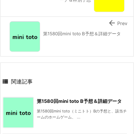

Prev
第1580回mini toto B予想＆詳細データ

関連記事
第1580回mini toto B予想＆詳細データ
第1580回mini toto（ミニトト）Bの予想と、該当チ
ームのホームゲーム、 ...