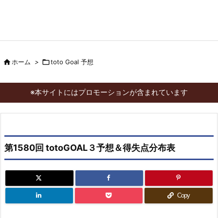

ホーム
>

toto Goal 予想
※本サイトにはプロモーションが含まれています
第1580回 totoGOAL３予想＆得失点分布表
Copy