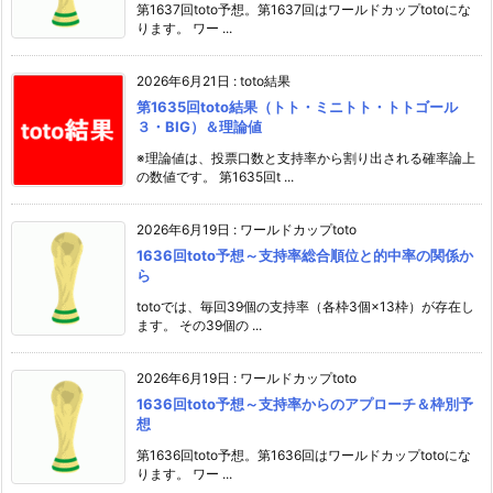
第1637回toto予想。第1637回はワールドカップtotoにな
ります。 ワー ...
2026年6月21日
:
toto結果
第1635回toto結果（トト・ミニトト・トトゴール
３・BIG）＆理論値
※理論値は、投票口数と支持率から割り出される確率論上
の数値です。 第1635回t ...
2026年6月19日
:
ワールドカップtoto
1636回toto予想～支持率総合順位と的中率の関係か
ら
totoでは、毎回39個の支持率（各枠3個×13枠）が存在し
ます。 その39個の ...
2026年6月19日
:
ワールドカップtoto
1636回toto予想～支持率からのアプローチ＆枠別予
想
第1636回toto予想。第1636回はワールドカップtotoにな
ります。 ワー ...