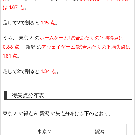
は 1.67 点
。
足して2で割ると
1.15 点
。
うち、 東京Ｖ の
ホームゲーム1試合あたりの平均得点は
0.88 点
、 新潟 の
アウェイゲーム1試合あたりの平均失点は
1.81 点
。
足して2で割ると
1.34 点
。
得失点分布表
東京Ｖ の得点＆ 新潟 の失点分布は以下のとおり。
東京Ｖ
新潟