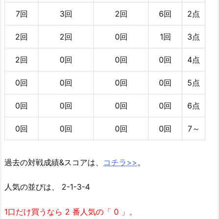
7回
3回
2回
6回
2点
2回
2回
0回
1回
3点
2回
0回
0回
0回
4点
0回
0回
0回
0回
5点
0回
0回
0回
0回
6点
0回
0回
0回
0回
7～
過去の対戦成績&スコアは、
コチラ>>
。
人気の並びは、 2-1-3-4
1口だけ買うなら 2 番人気の「 0 」。