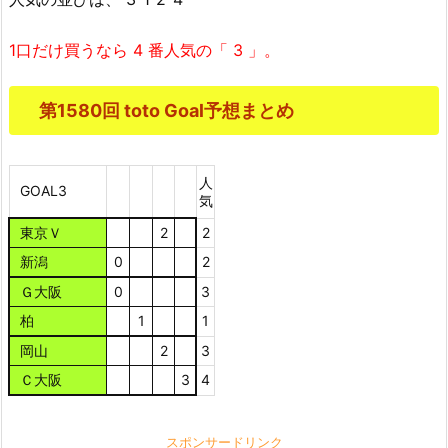
1口だけ買うなら 4 番人気の「 3 」。
第1580回 toto Goal予想まとめ
人
GOAL3
気
東京Ｖ
2
2
新潟
0
2
Ｇ大阪
0
3
柏
1
1
岡山
2
3
Ｃ大阪
3
4
スポンサードリンク