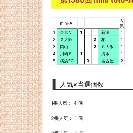
第1580回 mini to
人
mini-A
気
1
東京Ｖ
1
新潟
1
2
Ｇ大阪
2
柏
1
3
岡山
2
Ｃ大阪
1
4
川崎Ｆ
1
清水
1
5
横浜FC
0
名古屋
2
人気×当選個数
1番人気： 4 個
2番人気： 1 個