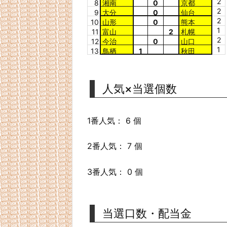
2
8
湘南
0
京都
2
9
大分
0
仙台
2
10
山形
0
熊本
1
11
富山
2
札幌
2
12
今治
0
山口
1
13
鳥栖
1
秋田
人気×当選個数
1番人気： 6 個
2番人気： 7 個
3番人気： 0 個
当選口数・配当金