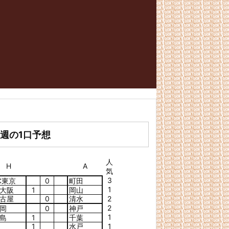
週の1口予想
人
H
A
気
3
C東京
0
町田
1
大阪
1
岡山
古屋
0
清水
2
2
岡
0
神戸
1
島
1
千葉
1
水戸
1