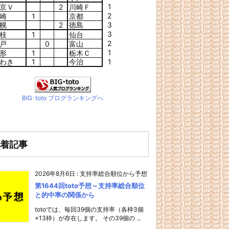
1
京Ｖ
2
川崎Ｆ
2
崎
1
京都
幌
2
徳島
3
3
枝
1
仙台
2
戸
0
富山
1
形
1
栃木Ｃ
わき
1
今治
1
BIG･toto ブログランキングへ
着記事
2026年8月6日
:
支持率総合順位から予想
第1644回toto予想～支持率総合順位
と的中率の関係から
totoでは、毎回39個の支持率（各枠3個
×13枠）が存在します。 その39個の ...