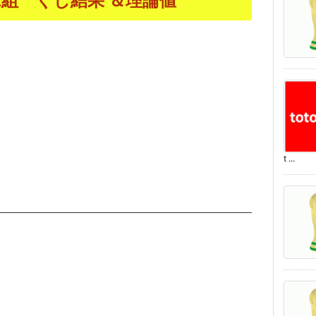
to-A組 くじ結果 ＆理論値
t ...