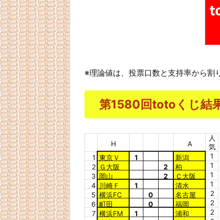
※理論値は、投票口数と支持率から割
第1580回totoくじ結
人
H
A
気
1
1
東京Ｖ
1
新潟
1
2
Ｇ大阪
2
柏
1
3
岡山
2
Ｃ大阪
1
4
川崎Ｆ
1
清水
2
5
横浜FC
0
名古屋
2
6
町田
0
福岡
2
7
横浜FM
1
浦和