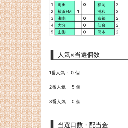
1
町田
0
福岡
2
2
横浜FM
1
浦和
2
3
湘南
0
京都
2
4
大分
0
仙台
2
5
山形
0
熊本
2
人気×当選個数
1番人気： 0 個
2番人気： 5 個
3番人気： 0 個
当選口数・配当金