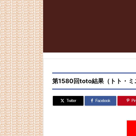
第1580回toto結果（トト
Twitter
Facebook
Pin