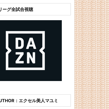
リーグ全試合視聴
UTHOR：エクセル美人マユミ