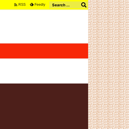

Feedly
RSS