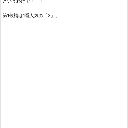
というわけで・・・
第1候補は1番人気の「2」。