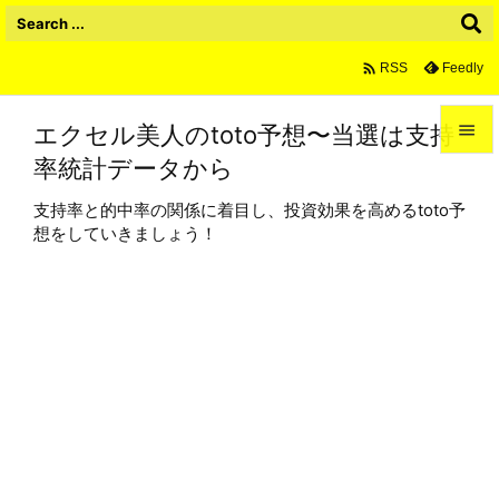

Feedly
RSS
エクセル美人のtoto予想〜当選は支持

率統計データから

メニュ
支持率と的中率の関係に着目し、投資効果を高めるtoto予

想をしていきましょう！
サイド

前へ

次へ

検索