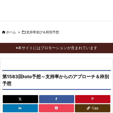

ホーム
>

支持率並び＆枠別予想
※本サイトにはプロモーションが含まれています
第1583回toto予想～支持率からのアプローチ＆枠別
予想
Copy