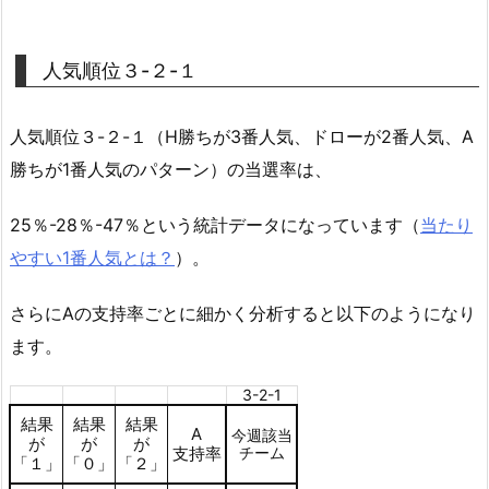
人気順位３-２-１
人気順位３-２-１（H勝ちが3番人気、ドローが2番人気、A
勝ちが1番人気のパターン）の当選率は、
25％-28％-47％という統計データになっています（
当たり
やすい1番人気とは？
）。
さらにAの支持率ごとに細かく分析すると以下のようになり
ます。
3-2-1
結果
結果
結果
A
今週該当
が
が
が
支持率
チーム
「１」
「０」
「２」