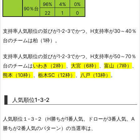
96%
4%
0%
90％台
22
1
0
支持率人気順位の並びが1-2-3でかつ、H支持率が30～40％
台のチームは柏（1枠）。
支持率人気順位の並びが1-2-3でかつ、H支持率が50～70％
台のチームは
いわき（2枠）
、
大宮（6枠）
、
富山（7枠）
、
熊本（10枠）
、
栃木SC（12枠）
、
八戸（13枠）
。
人気順位1-3-2
人気順位１-３-２（H勝ちが1番人気、ドローが3番人気、A
勝ちが2番人気のパターン）の当選率は、