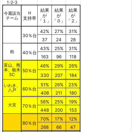
1-2-3
結果
結果
結果
Ｈ
今週該当
が
が
が
チーム
支持率
「１」
「０」
「２」
42%
27%
31%
30％台
37
24
28
43%
25%
31%
柏
40％台
163
96
118
富山、熊
46%
29%
26%
本、栃木
50％台
SC
330
207
184
51%
26%
23%
いわき、
60％台
八戸
408
211
180
56%
25%
19%
大宮
70％台
448
200
153
70%
17%
12%
80％台
268
66
47