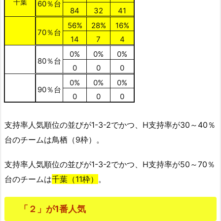
千葉
60％台
84
32
41
56%
28%
16%
70％台
14
7
4
0%
0%
0%
80％台
0
0
0
0%
0%
0%
90％台
0
0
0
支持率人気順位の並びが1-3-2でかつ、H支持率が30～40％
台のチームは鳥栖（9枠）。
支持率人気順位の並びが1-3-2でかつ、H支持率が50～70％
台のチームは
千葉（11枠）
。
「２」が1番人気