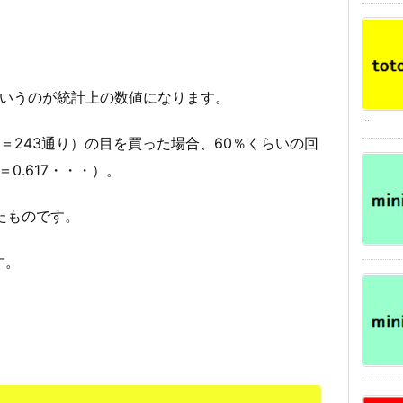
後というのが統計上の数値になります。
...
＝243通り）の目を買った場合、60％くらいの回
円＝0.617・・・）。
したものです。
す。