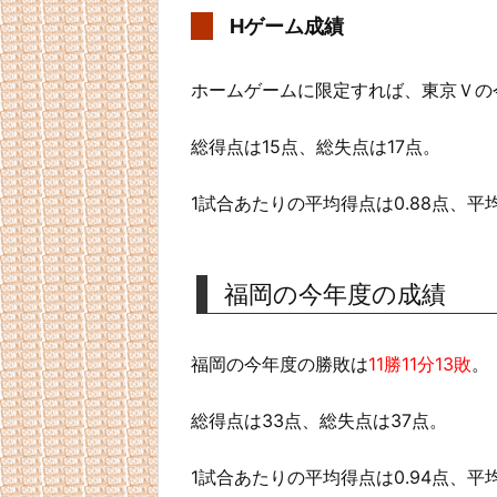
Hゲーム成績
ホームゲームに限定すれば、東京Ｖの
総得点は15点、総失点は17点。
1試合あたりの平均得点は0.88点、平均
福岡の今年度の成績
福岡の今年度の勝敗は
11勝11分13敗
。
総得点は33点、総失点は37点。
1試合あたりの平均得点は0.94点、平均