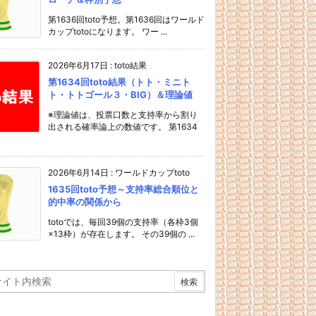
第1636回toto予想。第1636回はワールド
カップtotoになります。 ワー ...
2026年6月17日
:
toto結果
第1634回toto結果（トト・ミニト
ト・トトゴール３・BIG）＆理論値
※理論値は、投票口数と支持率から割り
出される確率論上の数値です。 第1634
2026年6月14日
:
ワールドカップtoto
1635回toto予想～支持率総合順位と
的中率の関係から
totoでは、毎回39個の支持率（各枠3個
×13枠）が存在します。 その39個の ...