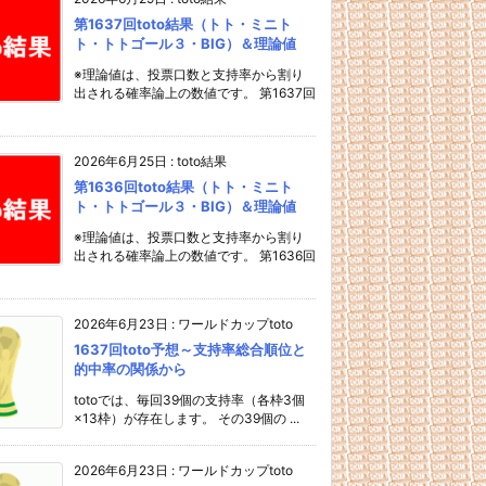
第1637回toto結果（トト・ミニト
ト・トトゴール３・BIG）＆理論値
※理論値は、投票口数と支持率から割り
出される確率論上の数値です。 第1637回
2026年6月25日
:
toto結果
第1636回toto結果（トト・ミニト
ト・トトゴール３・BIG）＆理論値
※理論値は、投票口数と支持率から割り
出される確率論上の数値です。 第1636回
2026年6月23日
:
ワールドカップtoto
1637回toto予想～支持率総合順位と
的中率の関係から
totoでは、毎回39個の支持率（各枠3個
×13枠）が存在します。 その39個の ...
2026年6月23日
:
ワールドカップtoto