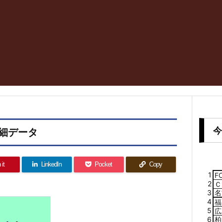
今
＆詳細データ
 it
LinkedIn
Pocket
Copy
1
F
2
Ｃ
3
名
4
福
5
広
6
柏