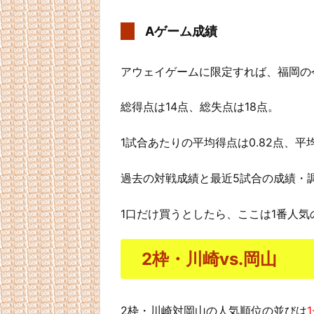
Aゲーム成績
アウェイゲームに限定すれば、福岡の
総得点は14点、総失点は18点。
1試合あたりの平均得点は0.82点、平均
過去の対戦成績と最近5試合の成績・
1口だけ買うとしたら、ここは1番人気
2枠・川崎vs.岡山
2枠・川崎対岡山の人気順位の並びは
1