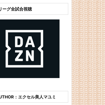
リーグ全試合視聴
UTHOR：エクセル美人マユミ