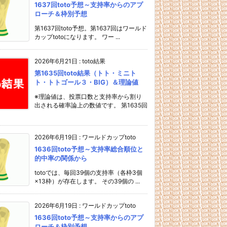
1637回toto予想～支持率からのアプ
ローチ＆枠別予想
第1637回toto予想。第1637回はワールド
カップtotoになります。 ワー ...
2026年6月21日
:
toto結果
第1635回toto結果（トト・ミニト
ト・トトゴール３・BIG）＆理論値
※理論値は、投票口数と支持率から割り
出される確率論上の数値です。 第1635回
2026年6月19日
:
ワールドカップtoto
1636回toto予想～支持率総合順位と
的中率の関係から
totoでは、毎回39個の支持率（各枠3個
×13枠）が存在します。 その39個の ...
2026年6月19日
:
ワールドカップtoto
1636回toto予想～支持率からのアプ
ローチ＆枠別予想