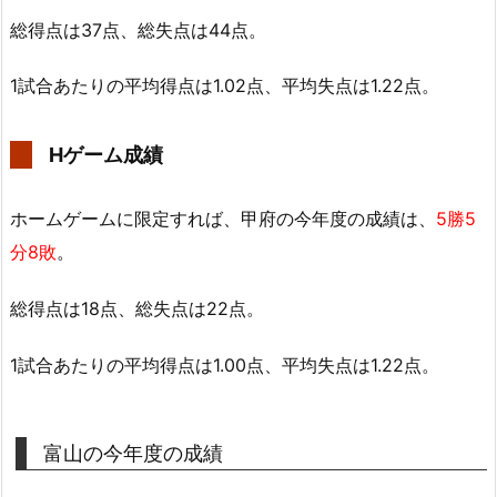
総得点は37点、総失点は44点。
1試合あたりの平均得点は1.02点、平均失点は1.22点。
Hゲーム成績
ホームゲームに限定すれば、甲府の今年度の成績は、
5勝5
分8敗
。
総得点は18点、総失点は22点。
1試合あたりの平均得点は1.00点、平均失点は1.22点。
富山の今年度の成績