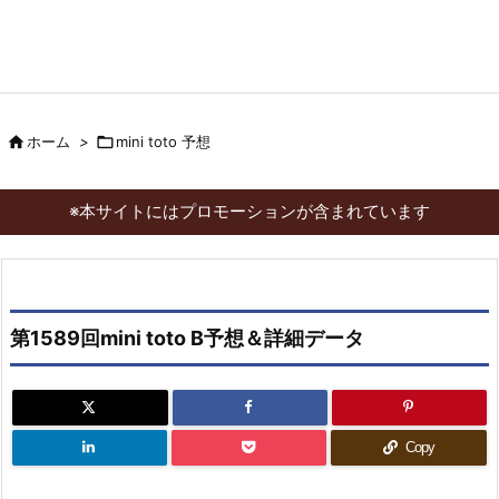

ホーム
>

mini toto 予想
※本サイトにはプロモーションが含まれています
第1589回mini toto B予想＆詳細データ
Copy