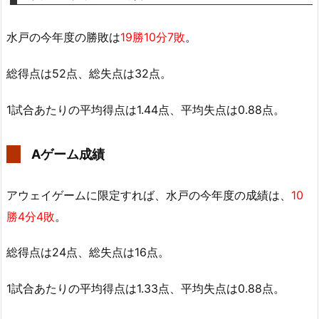
水戸の今年度の勝敗は
19勝10分7敗
。
総得点は52点、総失点は32点。
1試合あたりの平均得点は1.44点、平均失点は0.88点。
Aゲーム成績
アウェイゲームに限定すれば、水戸の今年度の成績は、
10
勝4分4敗
。
総得点は24点、総失点は16点。
1試合あたりの平均得点は1.33点、平均失点は0.88点。