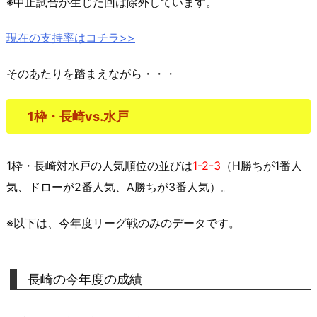
※中止試合が生じた回は除外しています。
現在の支持率はコチラ>>
そのあたりを踏まえながら・・・
1枠・長崎vs.水戸
1枠・長崎対水戸の人気順位の並びは
1-2-3
（H勝ちが1番人
気、ドローが2番人気、A勝ちが3番人気）。
※以下は、今年度リーグ戦のみのデータです。
長崎の今年度の成績