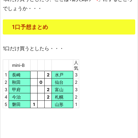
でしょうか・・・
1口予想まとめ
1口だけ買うとしたら・・・
人
mini-B
気
1
長崎
2
水戸
3
2
秋田
0
仙台
2
3
甲府
2
富山
3
4
今治
2
札幌
2
5
磐田
1
山形
1