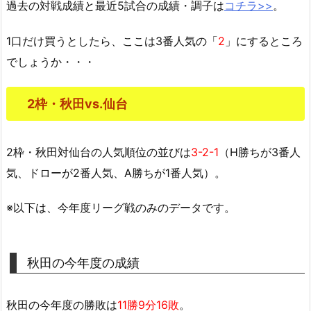
過去の対戦成績と最近5試合の成績・調子は
コチラ>>
。
1口だけ買うとしたら、ここは3番人気の「
2
」にするところ
でしょうか・・・
2枠・秋田vs.仙台
2枠・秋田対仙台の人気順位の並びは
3-2-1
（H勝ちが3番人
気、ドローが2番人気、A勝ちが1番人気）。
※以下は、今年度リーグ戦のみのデータです。
秋田の今年度の成績
秋田の今年度の勝敗は
11勝9分16敗
。