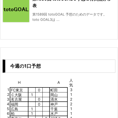
表
第1589回 totoGOAL 予想のためのデータです。
toto GOAL3は ...
今週の1口予想
人
H
A
気
1
3
FC東京
0
町田
2
1
Ｃ大阪
1
岡山
3
名古屋
0
清水
2
4
2
福岡
0
神戸
5
1
広島
1
千葉
6
柏
1
水戸
1