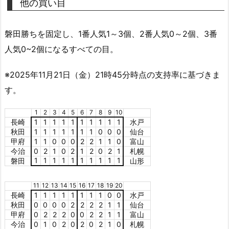
他の買い目
磐田勝ちを固定し、1番人気1～3個、2番人気0～2個、3番
人気0~2個になるすべての目。
※2025年11月21日（金）21時45分時点の支持率に基づきま
す。
1
2
3
4
5
6
7
8
9
10
長崎
1
1
1
1
1
1
1
1
1
1
水戸
秋田
1
1
1
1
1
1
1
0
0
0
仙台
甲府
1
1
0
0
0
2
2
1
1
0
富山
今治
0
2
1
0
2
1
2
0
2
1
札幌
1
1
1
1
1
1
1
1
1
1
磐田
山形
11
12
13
14
15
16
17
18
19
20
長崎
1
1
1
1
1
1
1
1
0
0
水戸
秋田
0
0
0
0
2
2
2
2
1
1
仙台
甲府
0
2
2
2
0
0
2
2
1
1
富山
今治
0
1
0
2
0
2
0
2
1
0
札幌