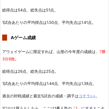
総得点は54点、総失点は51点。
1試合あたりの平均得点は1.50点、平均失点は1.41点。
Aゲーム成績
アウェイゲームに限定すれば、山形の今年度の成績は、
7勝
3分8敗
。
総得点は26点、総失点は25点。
1試合あたりの平均得点は1.44点、平均失点は1.38点。
過去の対戦成績と最近5試合の成績・調子は
コチラ>>
。
1口だけ買うとしたら、ここは1番人気の「
1
」にするところ