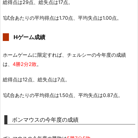
総得点は29点、総失点は17点。
1試合あたりの平均得点は1.70点、平均失点は1.00点。
Hゲーム成績
ホームゲームに限定すれば、チェルシーの今年度の成績
は、
4勝2分2敗
。
総得点は12点、総失点は7点。
1試合あたりの平均得点は1.50点、平均失点は0.87点。
ボンマウスの今年度の成績