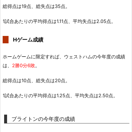
総得点は19点、総失点は35点。
1試合あたりの平均得点は1.11点、平均失点は2.05点。
Hゲーム成績
ホームゲームに限定すれば、ウェストハムの今年度の成績
は、
2勝0分6敗
。
総得点は10点、総失点は20点。
1試合あたりの平均得点は1.25点、平均失点は2.50点。
ブライトンの今年度の成績