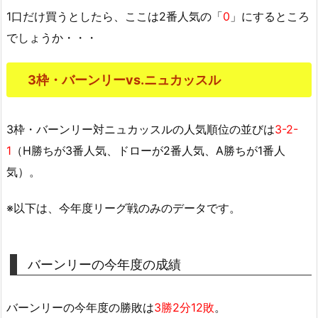
1口だけ買うとしたら、ここは2番人気の「
0
」にするところ
でしょうか・・・
3枠・バーンリーvs.ニュカッスル
3枠・バーンリー対ニュカッスルの人気順位の並びは
3-2-
1
（H勝ちが3番人気、ドローが2番人気、A勝ちが1番人
気）。
※以下は、今年度リーグ戦のみのデータです。
バーンリーの今年度の成績
バーンリーの今年度の勝敗は
3勝2分12敗
。