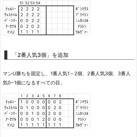
51
52
53
54
55
56
57
58
59
60
ﾁｪﾙｼｰ
2
2
2
2
0
0
0
0
0
0
ﾎﾞﾝﾏｳｽ
ｳｪｽﾄﾊﾑ
2
2
2
2
0
0
0
0
0
0
ﾌﾞﾗｲﾄﾝ
ﾊﾞｰﾝﾘｰ
0
0
2
2
0
0
0
0
0
0
ﾆｭｶｯｽﾙ
ｱｰｾﾅﾙ
0
2
0
2
0
0
0
0
0
0
ｱｽﾄﾝ
1
1
1
1
0
0
0
0
0
0
ﾏﾝU
ｳﾙｳﾞｧｰ
「2番人気3個」を追加
マンU勝ちを固定し、1番人気1～2個、2番人気3個、3番人
気0~1個になるすべての目。
1
2
3
4
5
6
7
8
9
10
ﾁｪﾙｼｰ
1
0
0
0
0
0
0
2
0
0
ﾎﾞﾝﾏｳｽ
ｳｪｽﾄﾊﾑ
0
1
0
0
0
0
2
0
0
0
ﾌﾞﾗｲﾄﾝ
ﾊﾞｰﾝﾘｰ
0
0
1
0
0
2
0
0
0
0
ﾆｭｶｯｽﾙ
ｱｰｾﾅﾙ
0
0
0
1
2
0
0
0
0
0
ｱｽﾄﾝ
1
1
1
1
1
1
1
1
0
0
ﾏﾝU
ｳﾙｳﾞｧｰ