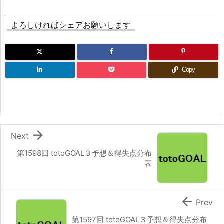
よろしければシェアお願いします
Copy

Next
第1598回 totoGOAL３予想＆得失点分布
表

Prev
第1597回 totoGOAL３予想＆得失点分布