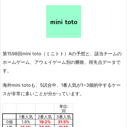
第1598回mini toto（ミニトト）Aの予想と、該当チームの
ホームゲーム、アウェイゲーム別の勝敗、得失点データで
す。
海外mini totoも、5試合中、1番人気が1~3個的中するケー
スが非常に多いことが分かっています。
単位:
回
1番人気
2番人気
3番人気
0個
1.8%
19.2%
31.5%