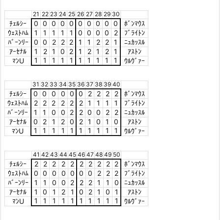
21
22
23
24
25
26
27
28
29
30
ﾁｪﾙｼｰ
0
0
0
0
0
0
0
0
0
0
ﾎﾞﾝﾏｳｽ
ｳｪｽﾄﾊﾑ
1
1
1
1
1
0
0
0
0
2
ﾌﾞﾗｲﾄﾝ
ﾊﾞｰﾝﾘｰ
0
0
2
2
2
1
1
2
2
1
ﾆｭｶｯｽﾙ
ｱｰｾﾅﾙ
1
2
1
0
2
1
2
1
2
1
ｱｽﾄﾝ
1
1
1
1
1
1
1
1
1
1
ﾏﾝU
ｳﾙｳﾞｧｰ
31
32
33
34
35
36
37
38
39
40
ﾁｪﾙｼｰ
0
0
0
0
0
0
2
2
2
2
ﾎﾞﾝﾏｳｽ
ｳｪｽﾄﾊﾑ
2
2
2
2
2
2
1
1
1
1
ﾌﾞﾗｲﾄﾝ
ﾊﾞｰﾝﾘｰ
1
1
0
0
2
2
0
0
2
2
ﾆｭｶｯｽﾙ
ｱｰｾﾅﾙ
0
2
1
2
0
2
1
0
1
0
ｱｽﾄﾝ
1
1
1
1
1
1
1
1
1
1
ﾏﾝU
ｳﾙｳﾞｧｰ
41
42
43
44
45
46
47
48
49
50
ﾁｪﾙｼｰ
2
2
2
2
2
2
2
2
2
2
ﾎﾞﾝﾏｳｽ
ｳｪｽﾄﾊﾑ
0
0
0
0
0
0
0
2
2
2
ﾌﾞﾗｲﾄﾝ
ﾊﾞｰﾝﾘｰ
1
1
0
0
2
2
2
1
1
0
ﾆｭｶｯｽﾙ
ｱｰｾﾅﾙ
1
0
1
2
1
0
2
1
0
1
ｱｽﾄﾝ
1
1
1
1
1
1
1
1
1
1
ﾏﾝU
ｳﾙｳﾞｧｰ