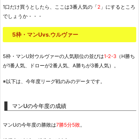
1口だけ買うとしたら、ここは3番人気の「
2
」にするところ
でしょうか・・・
5枠・マンUvs.ウルヴァー
5枠・マンU対ウルヴァーの人気順位の並びは
1-2-3
（H勝ち
が1番人気、ドローが2番人気、A勝ちが3番人気）。
※以下は、今年度リーグ戦のみのデータです。
マンUの今年度の成績
マンUの今年度の勝敗は
7勝5分5敗
。