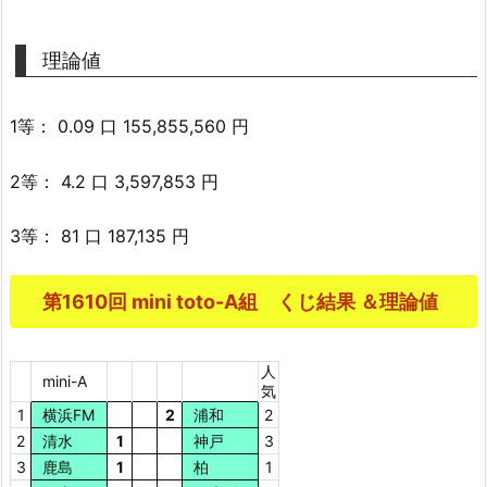
理論値
1等： 0.09 口 155,855,560 円
2等： 4.2 口 3,597,853 円
3等： 81 口 187,135 円
第1610回 mini toto-A組 くじ結果 ＆理論値
人
mini-A
気
1
横浜FM
2
浦和
2
2
清水
1
神戸
3
3
鹿島
1
柏
1