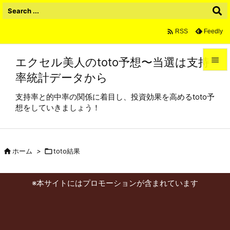

Feedly
RSS
エクセル美人のtoto予想〜当選は支持

率統計データから

メニュ
支持率と的中率の関係に着目し、投資効果を高めるtoto予

想をしていきましょう！
サイド

前へ

ホーム
>

toto結果

次へ
※本サイトにはプロモーションが含まれています

検索