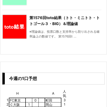
第1576回toto結果（トト・ミニトト・ト
トゴール３・BIG）＆理論値
※理論値は、投票口数と支持率から割り出される確
率論上の数値です。 第1576回t ...
今週の1口予想
人
H
A
気
1
3
FC東京
0
町田
2
1
Ｃ大阪
1
岡山