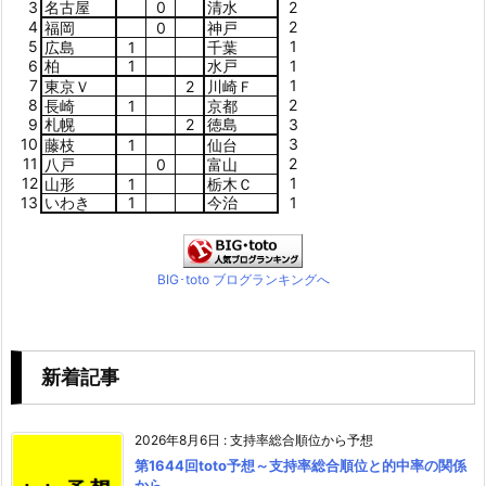
3
名古屋
0
清水
2
4
2
福岡
0
神戸
5
1
広島
1
千葉
6
柏
1
水戸
1
7
1
東京Ｖ
2
川崎Ｆ
8
2
長崎
1
京都
9
札幌
2
徳島
3
10
3
藤枝
1
仙台
11
2
八戸
0
富山
12
1
山形
1
栃木Ｃ
13
いわき
1
今治
1
BIG･toto ブログランキングへ
新着記事
2026年8月6日
:
支持率総合順位から予想
第1644回toto予想～支持率総合順位と的中率の関係
から