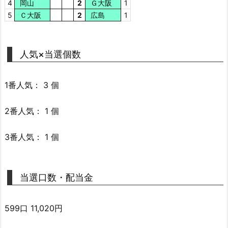
4
岡山
2
Ｇ大阪
1
5
Ｃ大阪
2
広島
1
人気×当選個数
1番人気： 3 個
2番人気： 1 個
3番人気： 1 個
当選口数・配当金
599口 11,020円