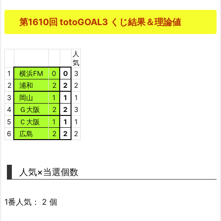
第1610回 totoGOAL3 くじ結果＆理論値
人
気
1
横浜FM
0
0
3
2
浦和
2
2
2
3
岡山
1
1
1
4
Ｇ大阪
2
2
3
5
Ｃ大阪
1
1
1
6
広島
2
2
2
人気×当選個数
1番人気： 2 個