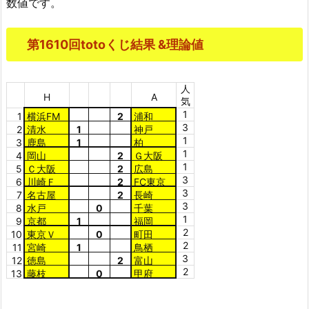
数値です。
第1610回totoくじ結果 &理論値
人
H
A
気
1
1
横浜FM
2
浦和
3
2
清水
1
神戸
1
3
鹿島
1
柏
1
4
岡山
2
Ｇ大阪
1
5
Ｃ大阪
2
広島
3
6
川崎Ｆ
2
FC東京
3
7
名古屋
2
長崎
3
8
水戸
0
千葉
1
9
京都
1
福岡
2
10
東京Ｖ
0
町田
2
11
宮崎
1
鳥栖
3
12
徳島
2
富山
2
13
藤枝
0
甲府