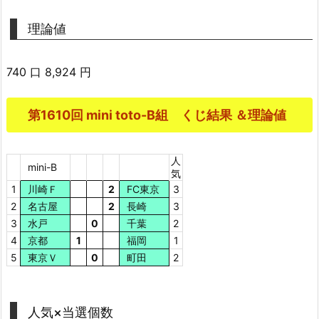
理論値
740 口 8,924 円
第1610回 mini toto-B組 くじ結果 ＆理論値
人
mini-B
気
1
川崎Ｆ
2
FC東京
3
2
名古屋
2
長崎
3
3
水戸
0
千葉
2
4
京都
1
福岡
1
5
東京Ｖ
0
町田
2
人気×当選個数