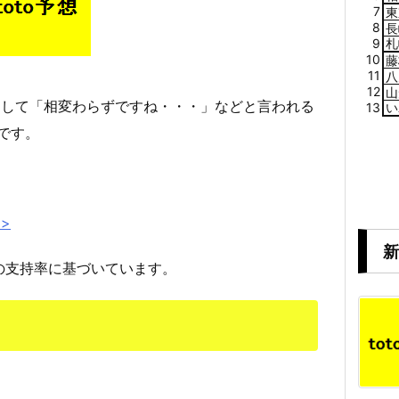
7
東
8
長
9
札
10
藤
11
八
12
山
売りにして「相変わらずですね・・・」などと言われる
13
い
です。
>
新
点の支持率に基づいています。