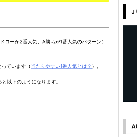
J
、ドローが2番人気、A勝ちが1番人気のパターン）
になっています（
当たりやすい1番人気とは？
）。
ると以下のようになります。
A