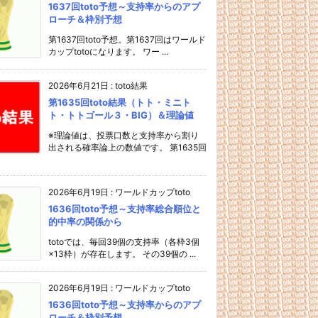
1637回toto予想～支持率からのアプ
ローチ＆枠別予想
第1637回toto予想。第1637回はワールド
カップtotoになります。 ワー ...
2026年6月21日
:
toto結果
第1635回toto結果（トト・ミニト
ト・トトゴール３・BIG）＆理論値
※理論値は、投票口数と支持率から割り
出される確率論上の数値です。 第1635回
2026年6月19日
:
ワールドカップtoto
1636回toto予想～支持率総合順位と
的中率の関係から
totoでは、毎回39個の支持率（各枠3個
×13枠）が存在します。 その39個の ...
2026年6月19日
:
ワールドカップtoto
1636回toto予想～支持率からのアプ
ローチ＆枠別予想