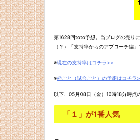
第1628回toto予想。当ブログの
（？）「支持率からのアプローチ編」
※
現在の支持率はコチラ>>
※
枠ごと（試合ごと）の予想はコチラ>
以下、05月08日（金）16時18分時
「１」が1番人気