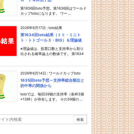
第1636回toto予想。第1636回はワールド
カップtotoになります。 ワー ...
2026年6月17日
:
toto結果
第1634回toto結果（トト・ミニト
ト・トトゴール３・BIG）＆理論値
※理論値は、投票口数と支持率から割り
出される確率論上の数値です。 第1634
2026年6月14日
:
ワールドカップtoto
1635回toto予想～支持率総合順位と
的中率の関係から
totoでは、毎回39個の支持率（各枠3個
×13枠）が存在します。 その39個の ...