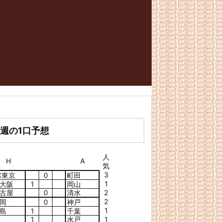
週の1口予想
人
H
A
気
3
C東京
0
町田
1
大阪
1
岡山
古屋
0
清水
2
2
岡
0
神戸
1
島
1
千葉
1
水戸
1