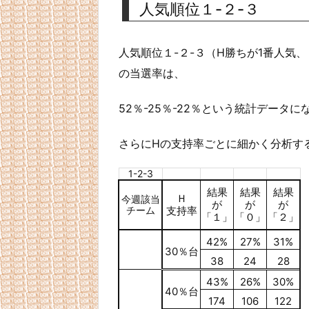
人気順位１-２-３
人気順位１-２-３（H勝ちが1番人気
の当選率は、
52％-25％-22％という統計データ
さらにHの支持率ごとに細かく分析す
1-2-3
結果
結果
結果
Ｈ
今週該当
が
が
が
チーム
支持率
「１」
「０」
「２」
42%
27%
31%
30％台
38
24
28
43%
26%
30%
40％台
174
106
122