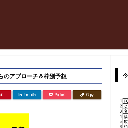
今
率からのアプローチ＆枠別予想
 it
LinkedIn
Pocket
Copy
1
F
2
Ｃ
3
名
4
福
5
広
6
柏