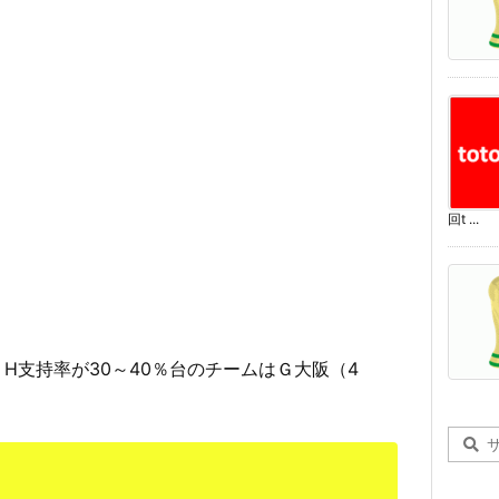
回t ...
、H支持率が30～40％台のチームはＧ大阪（4