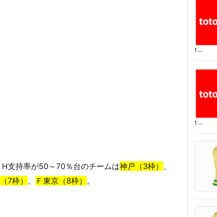
t ...
t ...
、H支持率が50～70％台のチームは
神戸（3枠）
、
（7枠）
、
Ｆ東京（8枠）
。