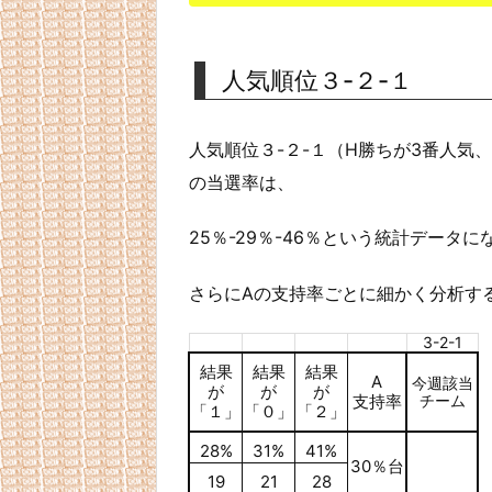
人気順位３-２-１
人気順位３-２-１（H勝ちが3番人気
の当選率は、
25％-29％-46％という統計データ
さらにAの支持率ごとに細かく分析す
3-2-1
結果
結果
結果
A
今週該当
が
が
が
支持率
チーム
「１」
「０」
「２」
28%
31%
41%
30％台
19
21
28