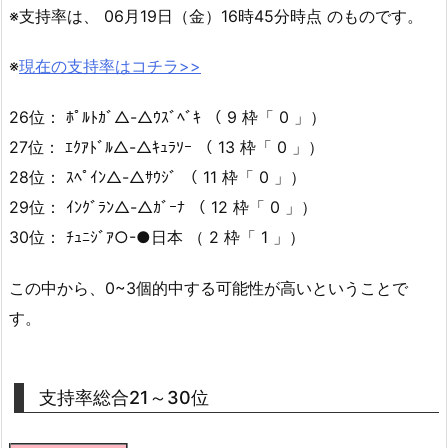
※支持率は、 06月19日（金）16時45分時点 のものです。
※
現在の支持率はコチラ>>
26位： ﾎﾟﾙﾄｶﾞ△-△ｳｽﾞﾍﾞｷ （ 9 枠「 0 」）
27位： ｴｸｱﾄﾞﾙ△-△ｷｭﾗｿｰ （ 13 枠「 0 」）
28位： ｽﾍﾟｲﾝ△-△ｻｳｼﾞ （ 11 枠「 0 」）
29位： ｲﾝｸﾞﾗﾝ△-△ｶﾞｰﾅ （ 12 枠「 0 」）
30位： ﾁｭﾆｼﾞｱ○-●日本 （ 2 枠「 1 」）
この中から、0~3個的中する可能性が高いということで
す。
支持率総合21～30位