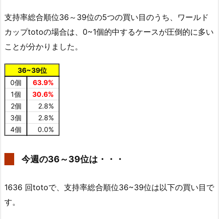
支持率総合順位36～39位の5つの買い目のうち、ワールド
カップtotoの場合は、0~1個的中するケースが圧倒的に多い
ことが分かりました。
36~39位
0個
63.9%
1個
30.6%
2個
2.8%
3個
2.8%
4個
0.0%
今週の36～39位は・・・
1636 回totoで、支持率総合順位36~39位は以下の買い目で
す。