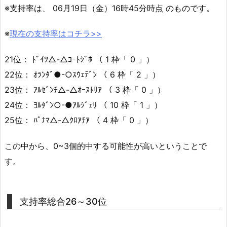
※支持率は、 06月19日（金）16時45分時点 のものです。
※
現在の支持率はコチラ>>
21位： ﾄﾞｲﾂ△-△ｺｰﾄｼﾞﾎ （ 1 枠「 0 」）
22位： ｵﾗﾝﾀﾞ●-○ｽｳｪﾃﾞﾝ （ 6 枠「 2 」）
23位： ｱﾙｾﾞﾝﾁ△-△ｵｰｽﾄﾘｱ （ 3 枠「 0 」）
24位： ﾖﾙﾀﾞﾝ○-●ｱﾙｼﾞｪﾘ （ 10 枠「 1 」）
25位： ﾊﾟﾅﾏ△-△ｸﾛｱﾁｱ （ 4 枠「 0 」）
この中から、0~3個的中する可能性が高いということで
す。
支持率総合26～30位