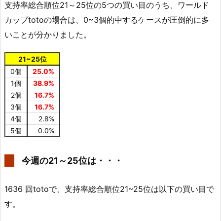
支持率総合順位21～25位の5つの買い目のうち、ワールド
カップtotoの場合は、0~3個的中するケースが圧倒的に多
いことが分かりました。
21~25位
0個
25.0%
1個
38.9%
2個
16.7%
3個
16.7%
4個
2.8%
5個
0.0%
今週の21～25位は・・・
1636 回totoで、支持率総合順位21~25位は以下の買い目で
す。