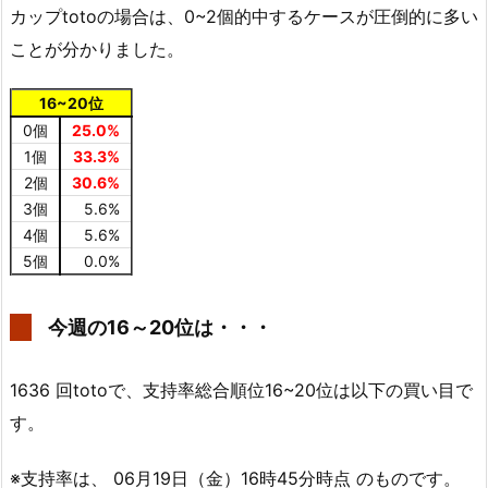
カップtotoの場合は、0~2個的中するケースが圧倒的に多い
ことが分かりました。
16~20位
0個
25.0%
1個
33.3%
2個
30.6%
3個
5.6%
4個
5.6%
5個
0.0%
今週の16～20位は・・・
1636 回totoで、支持率総合順位16~20位は以下の買い目で
す。
※支持率は、 06月19日（金）16時45分時点 のものです。