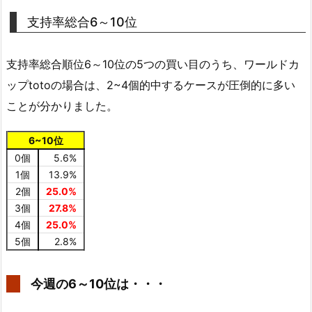
支持率総合6～10位
支持率総合順位6～10位の5つの買い目のうち、ワールドカ
ップtotoの場合は、2~4個的中するケースが圧倒的に多い
ことが分かりました。
6~10位
0個
5.6%
1個
13.9%
2個
25.0%
3個
27.8%
4個
25.0%
5個
2.8%
今週の6～10位は・・・