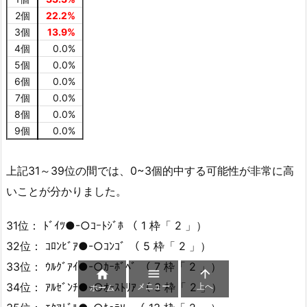
2個
22.2%
3個
13.9%
4個
0.0%
5個
0.0%
6個
0.0%
7個
0.0%
8個
0.0%
9個
0.0%
上記31～39位の間では、0~3個的中する可能性が非常に高
いことが分かりました。
31位： ﾄﾞｲﾂ●-○ｺｰﾄｼﾞﾎ （ 1 枠「 2 」）
32位： ｺﾛﾝﾋﾞｱ●-○ｺﾝｺﾞ （ 5 枠「 2 」）
33位： ｳﾙｸﾞｱｲ●-○ｶｰﾎﾞﾍﾞ （ 7 枠「 2 」）



メニュー
上へ
34位： ｱﾙｾﾞﾝﾁ●-○ｵｰｽﾄﾘｱ （ 3 枠「 2 」）
ホーム