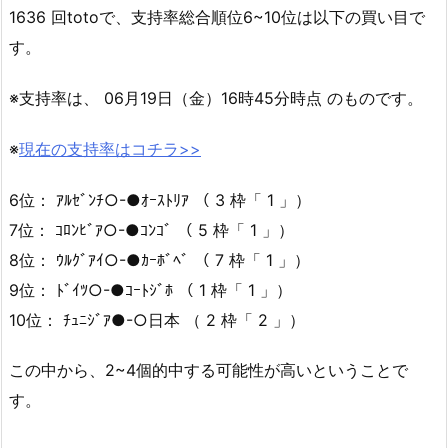
1636 回totoで、支持率総合順位6~10位は以下の買い目で
す。
※支持率は、 06月19日（金）16時45分時点 のものです。
※
現在の支持率はコチラ>>
6位： ｱﾙｾﾞﾝﾁ○-●ｵｰｽﾄﾘｱ （ 3 枠「 1 」）
7位： ｺﾛﾝﾋﾞｱ○-●ｺﾝｺﾞ （ 5 枠「 1 」）
8位： ｳﾙｸﾞｱｲ○-●ｶｰﾎﾞﾍﾞ （ 7 枠「 1 」）
9位： ﾄﾞｲﾂ○-●ｺｰﾄｼﾞﾎ （ 1 枠「 1 」）
10位： ﾁｭﾆｼﾞｱ●-○日本 （ 2 枠「 2 」）
この中から、2~4個的中する可能性が高いということで
す。