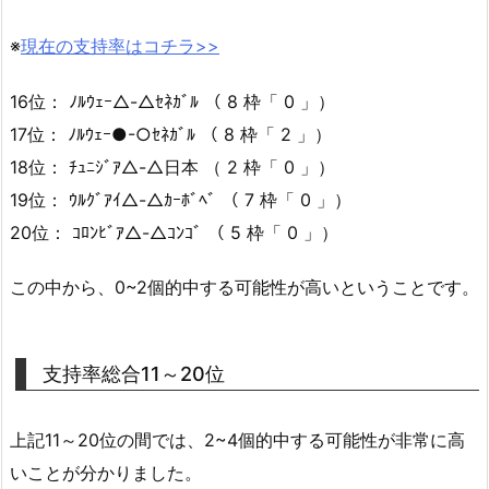
※
現在の支持率はコチラ>>
16位： ﾉﾙｳｪｰ△-△ｾﾈｶﾞﾙ （ 8 枠「 0 」）
17位： ﾉﾙｳｪｰ●-○ｾﾈｶﾞﾙ （ 8 枠「 2 」）
18位： ﾁｭﾆｼﾞｱ△-△日本 （ 2 枠「 0 」）
19位： ｳﾙｸﾞｱｲ△-△ｶｰﾎﾞﾍﾞ （ 7 枠「 0 」）
20位： ｺﾛﾝﾋﾞｱ△-△ｺﾝｺﾞ （ 5 枠「 0 」）
この中から、0~2個的中する可能性が高いということです。
支持率総合11～20位
上記11～20位の間では、2~4個的中する可能性が非常に高
いことが分かりました。