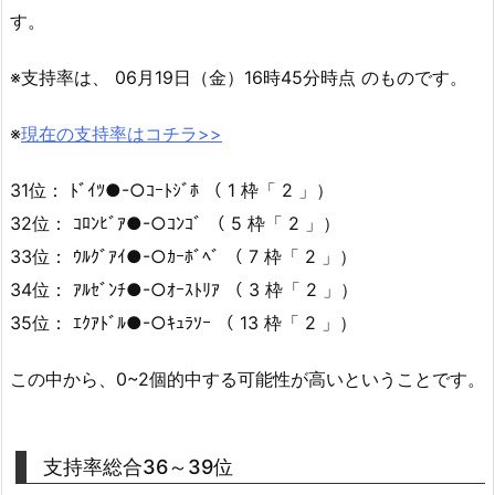
す。
※支持率は、 06月19日（金）16時45分時点 のものです。
※
現在の支持率はコチラ>>
31位： ﾄﾞｲﾂ●-○ｺｰﾄｼﾞﾎ （ 1 枠「 2 」）
32位： ｺﾛﾝﾋﾞｱ●-○ｺﾝｺﾞ （ 5 枠「 2 」）
33位： ｳﾙｸﾞｱｲ●-○ｶｰﾎﾞﾍﾞ （ 7 枠「 2 」）
34位： ｱﾙｾﾞﾝﾁ●-○ｵｰｽﾄﾘｱ （ 3 枠「 2 」）
35位： ｴｸｱﾄﾞﾙ●-○ｷｭﾗｿｰ （ 13 枠「 2 」）
この中から、0~2個的中する可能性が高いということです。
支持率総合36～39位