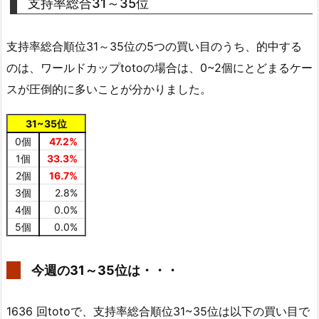
支持率総合31～35位
支持率総合順位31～35位の5つの買い目のうち、的中する
のは、ワールドカップtotoの場合は、0~2個にとどまるケー
スが圧倒的に多いことが分かりました。
31~35位
0個
47.2%
1個
33.3%
2個
16.7%
3個
2.8%
4個
0.0%
5個
0.0%
今週の31～35位は・・・
1636 回totoで、支持率総合順位31~35位は以下の買い目で