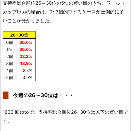
支持率総合順位26～30位の5つの買い目のうち、ワールド
カップtotoの場合は、0~3個的中するケースが圧倒的に多
いことが分かりました。
26~30位
0個
30.6%
1個
30.6%
2個
22.2%
3個
13.9%
4個
2.8%
5個
0.0%
今週の26～30位は・・・
1636 回totoで、支持率総合順位26~30位は以下の買い目で
す。