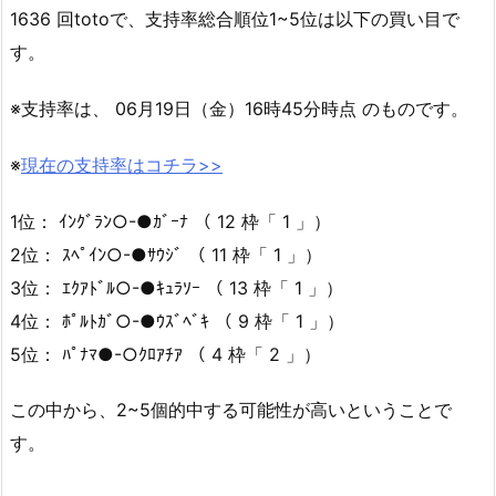
1636 回totoで、支持率総合順位1~5位は以下の買い目で
す。
※支持率は、 06月19日（金）16時45分時点 のものです。
※
現在の支持率はコチラ>>
1位： ｲﾝｸﾞﾗﾝ○-●ｶﾞｰﾅ （ 12 枠「 1 」）
2位： ｽﾍﾟｲﾝ○-●ｻｳｼﾞ （ 11 枠「 1 」）
3位： ｴｸｱﾄﾞﾙ○-●ｷｭﾗｿｰ （ 13 枠「 1 」）
4位： ﾎﾟﾙﾄｶﾞ○-●ｳｽﾞﾍﾞｷ （ 9 枠「 1 」）
5位： ﾊﾟﾅﾏ●-○ｸﾛｱﾁｱ （ 4 枠「 2 」）
この中から、2~5個的中する可能性が高いということで
す。