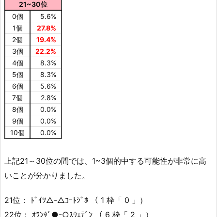
21~30位
0個
5.6%
1個
27.8%
2個
19.4%
3個
22.2%
4個
8.3%
5個
8.3%
6個
5.6%
7個
2.8%
8個
0.0%
9個
0.0%
10個
0.0%
上記21～30位の間では、1~3個的中する可能性が非常に高
いことが分かりました。
21位： ﾄﾞｲﾂ△-△ｺｰﾄｼﾞﾎ （ 1 枠「 0 」）
22位： ｵﾗﾝﾀﾞ●-○ｽｳｪﾃﾞﾝ （ 6 枠「 2 」）