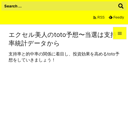

Feedly
RSS
エクセル美人のtoto予想〜当選は支持

率統計データから

メニュ
支持率と的中率の関係に着目し、投資効果を高めるtoto予

想をしていきましょう！
サイド

前へ

次へ

検索