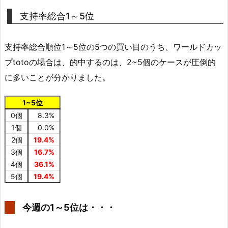
支持率総合1～5位
支持率総合順位1～5位の5つの買い目のうち、ワールドカッ
プtotoの場合は、的中するのは、2~5個のケースが圧倒的
に多いことが分かりました。
1~5位
0個
8.3%
1個
0.0%
2個
19.4%
3個
16.7%
4個
36.1%
5個
19.4%
今週の1～5位は・・・