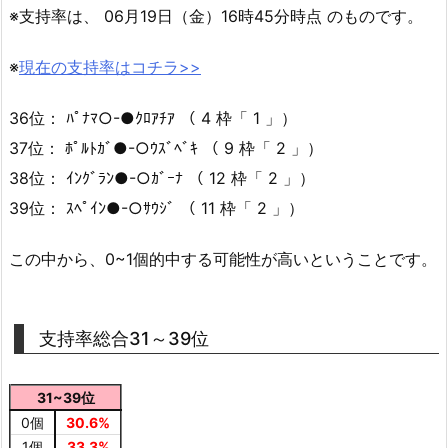
※支持率は、 06月19日（金）16時45分時点 のものです。
※
現在の支持率はコチラ>>
36位： ﾊﾟﾅﾏ○-●ｸﾛｱﾁｱ （ 4 枠「 1 」）
37位： ﾎﾟﾙﾄｶﾞ●-○ｳｽﾞﾍﾞｷ （ 9 枠「 2 」）
38位： ｲﾝｸﾞﾗﾝ●-○ｶﾞｰﾅ （ 12 枠「 2 」）
39位： ｽﾍﾟｲﾝ●-○ｻｳｼﾞ （ 11 枠「 2 」）
この中から、0~1個的中する可能性が高いということです。
支持率総合31～39位
31~39位
0個
30.6%
1個
33.3%