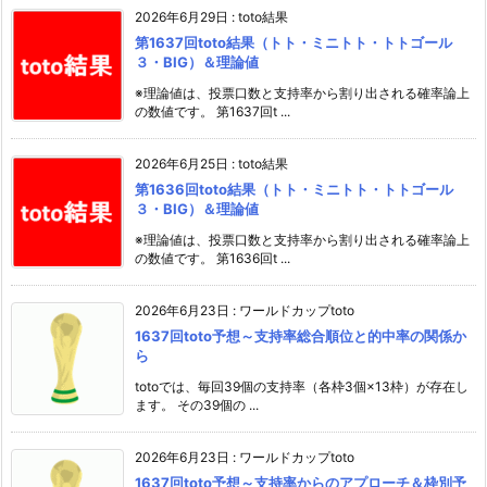
2026年6月29日
:
toto結果
第1637回toto結果（トト・ミニトト・トトゴール
３・BIG）＆理論値
※理論値は、投票口数と支持率から割り出される確率論上
の数値です。 第1637回t ...
2026年6月25日
:
toto結果
第1636回toto結果（トト・ミニトト・トトゴール
３・BIG）＆理論値
※理論値は、投票口数と支持率から割り出される確率論上
の数値です。 第1636回t ...
2026年6月23日
:
ワールドカップtoto
1637回toto予想～支持率総合順位と的中率の関係か
ら
totoでは、毎回39個の支持率（各枠3個×13枠）が存在し
ます。 その39個の ...
2026年6月23日
:
ワールドカップtoto
1637回toto予想～支持率からのアプローチ＆枠別予