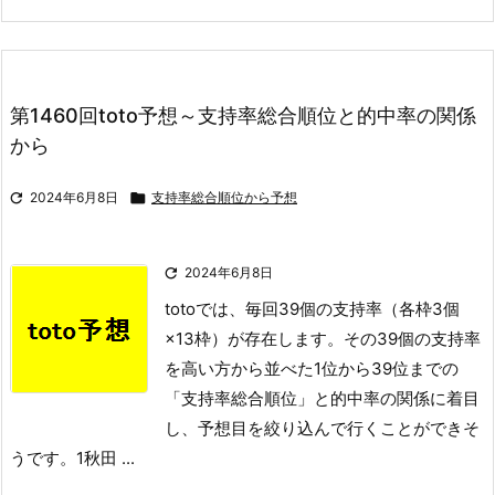
第1460回toto予想～支持率総合順位と的中率の関係
から

2024年6月8日

支持率総合順位から予想

2024年6月8日
totoでは、毎回39個の支持率（各枠3個
×13枠）が存在します。
その39個の支持率
を高い方から並べた1位から39位までの
「支持率総合順位」と的中率の関係に着目
し、予想目を絞り込んで行くことができそ
うです。
1秋田 ...