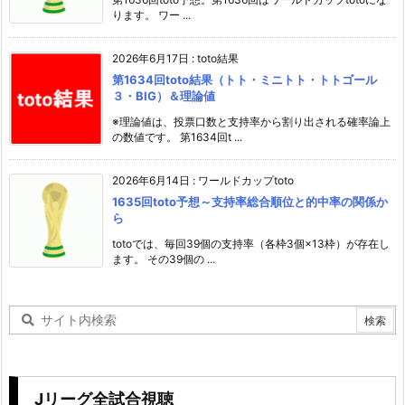
ります。 ワー ...
2026年6月17日
:
toto結果
第1634回toto結果（トト・ミニトト・トトゴール
３・BIG）＆理論値
※理論値は、投票口数と支持率から割り出される確率論上
の数値です。 第1634回t ...
2026年6月14日
:
ワールドカップtoto
1635回toto予想～支持率総合順位と的中率の関係か
ら
totoでは、毎回39個の支持率（各枠3個×13枠）が存在し
ます。 その39個の ...
Jリーグ全試合視聴