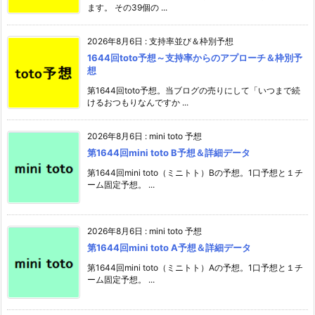
ます。 その39個の ...
2026年8月6日
:
支持率並び＆枠別予想
1644回toto予想～支持率からのアプローチ＆枠別予
想
第1644回toto予想。当ブログの売りにして「いつまで続
けるおつもりなんですか ...
2026年8月6日
:
mini toto 予想
第1644回mini toto B予想＆詳細データ
第1644回mini toto（ミニトト）Bの予想。1口予想と１チ
ーム固定予想。 ...
2026年8月6日
:
mini toto 予想
第1644回mini toto A予想＆詳細データ
第1644回mini toto（ミニトト）Aの予想。1口予想と１チ
ーム固定予想。 ...