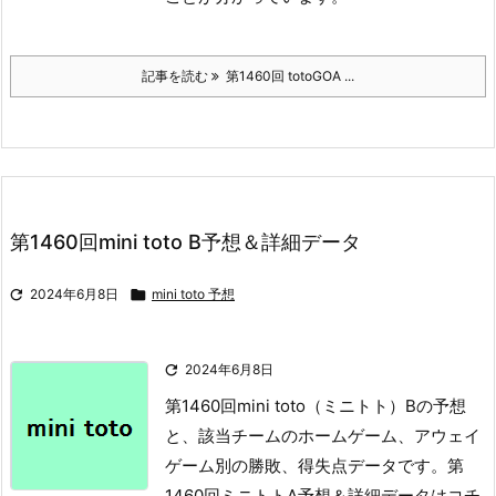
記事を読む
第1460回 totoGOA ...
第1460回mini toto B予想＆詳細データ

2024年6月8日

mini toto 予想

2024年6月8日
第1460回mini toto（ミニトト）Bの予想
と、該当チームのホームゲーム、アウェイ
ゲーム別の勝敗、得失点データです。
第
1460回ミニトトA予想＆詳細データはコチ