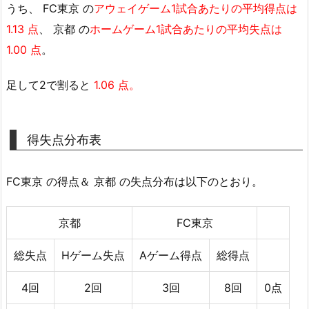
うち、 FC東京 の
アウェイゲーム1試合あたりの平均得点は
1.13 点
、 京都 の
ホームゲーム1試合あたりの平均失点は
1.00 点
。
足して2で割ると
1.06 点。
得失点分布表
FC東京 の得点＆ 京都 の失点分布は以下のとおり。
京都
FC東京
総失点
Hゲーム失点
Aゲーム得点
総得点
4回
2回
3回
8回
0点