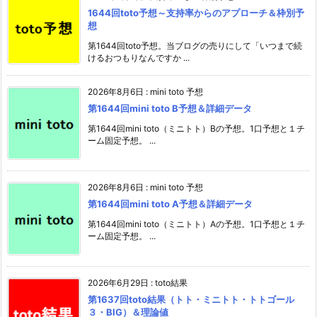
1644回toto予想～支持率からのアプローチ＆枠別予
想
第1644回toto予想。当ブログの売りにして「いつまで続
けるおつもりなんですか ...
2026年8月6日
:
mini toto 予想
第1644回mini toto B予想＆詳細データ
第1644回mini toto（ミニトト）Bの予想。1口予想と１チ
ーム固定予想。 ...
2026年8月6日
:
mini toto 予想
第1644回mini toto A予想＆詳細データ
第1644回mini toto（ミニトト）Aの予想。1口予想と１チ
ーム固定予想。 ...
2026年6月29日
:
toto結果
第1637回toto結果（トト・ミニトト・トトゴール
３・BIG）＆理論値