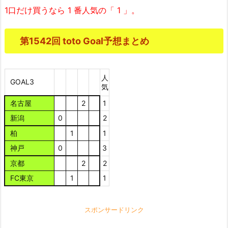
1口だけ買うなら 1 番人気の「 1 」。
第1542回 toto Goal予想まとめ
人
GOAL3
気
名古屋
2
1
新潟
0
2
柏
1
1
神戸
0
3
京都
2
2
FC東京
1
1
スポンサードリンク