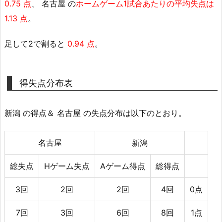
0.75 点
、 名古屋 の
ホームゲーム1試合あたりの平均失点は
1.13 点
。
足して2で割ると
0.94 点
。
得失点分布表
新潟 の得点＆ 名古屋 の失点分布は以下のとおり。
名古屋
新潟
総失点
Hゲーム失点
Aゲーム得点
総得点
3回
2回
2回
4回
0点
7回
3回
6回
8回
1点