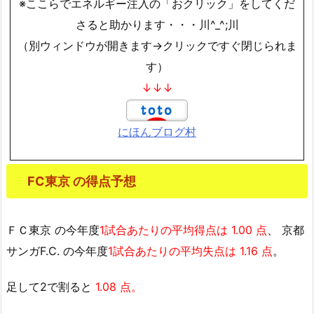
※ここらでエネルギー注入の「おクリック」をしてくだ
さると助かります・・・川^_^;川
（別ウィンドウが開きます→クリックですぐ閉じられま
す）
↓↓↓
にほんブログ村
FC東京 の得点予想
ＦＣ東京 の今年度
1試合あたりの平均得点は 1.00 点
、 京都
サンガF.C. の今年度
1試合あたりの平均失点は 1.16 点
。
足して2で割ると
1.08 点。