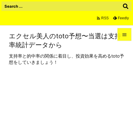

Feedly
RSS
エクセル美人のtoto予想〜当選は支持

率統計データから

メニュ
支持率と的中率の関係に着目し、投資効果を高めるtoto予

想をしていきましょう！
サイド

前へ

次へ

検索