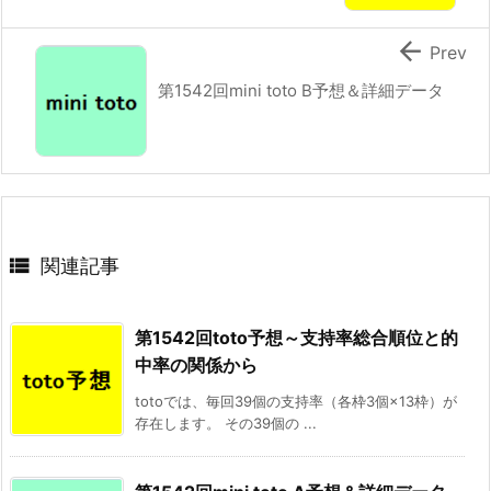

Prev
第1542回mini toto B予想＆詳細データ

関連記事
第1542回toto予想～支持率総合順位と的
中率の関係から
totoでは、毎回39個の支持率（各枠3個×13枠）が
存在します。 その39個の ...