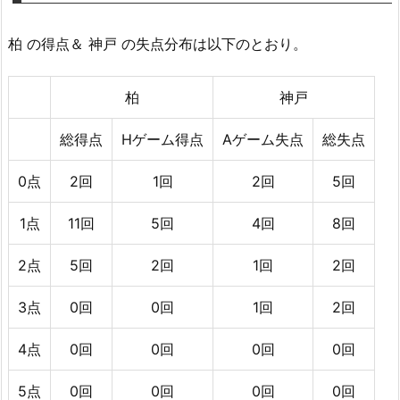
柏 の得点＆ 神戸 の失点分布は以下のとおり。
柏
神戸
総得点
Hゲーム得点
Aゲーム失点
総失点
0点
2回
1回
2回
5回
1点
11回
5回
4回
8回
2点
5回
2回
1回
2回
3点
0回
0回
1回
2回
4点
0回
0回
0回
0回
5点
0回
0回
0回
0回