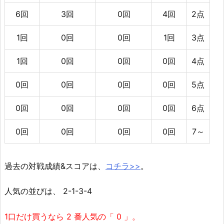
6回
3回
0回
4回
2点
1回
0回
0回
1回
3点
1回
0回
0回
0回
4点
0回
0回
0回
0回
5点
0回
0回
0回
0回
6点
0回
0回
0回
0回
7～
過去の対戦成績&スコアは、
コチラ>>
。
人気の並びは、 2-1-3-4
1口だけ買うなら 2 番人気の「 0 」。