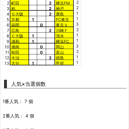
2
2
町田
2
横浜FM
2
3
柏
2
神戸
1
4
Ｇ大阪
2
鹿島
1
5
京都
1
FC東京
3
6
福岡
0
東京Ｖ
2
7
広島
2
川崎Ｆ
1
8
Ｃ大阪
1
清水
1
9
浦和
1
横浜FC
3
10
湘南
0
岡山
2
11
秋田
0
富山
1
12
今治
2
徳島
1
13
大分
1
甲府
人気×当選個数
1番人気： 7 個
2番人気： 4 個