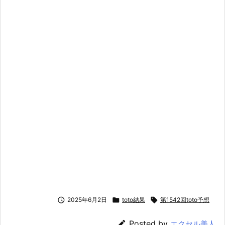

2025年6月2日

toto結果

第1542回toto予想

Posted by
エクセル美人