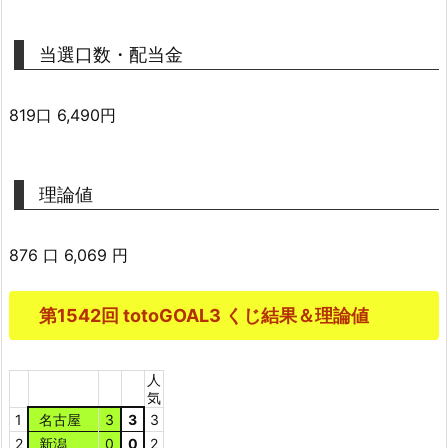
当選口数・配当金
819口 6,490円
理論値
876 口 6,069 円
第1542回 totoGOAL3 くじ結果＆理論値
人
気
1
名古屋
3
3
3
2
新潟
0
0
2