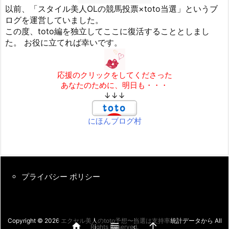
以前、「スタイル美人OLの競馬投票×toto当選」というブ
ログを運営していました。
この度、toto編を独立してここに復活することとしまし
た。 お役に立てれば幸いです。
応援のクリックをしてくださった
あなたのために、明日も・・・
↓↓↓
にほんブログ村
プライバシー ポリシー
Copyright ©
2026
エクセル美人のtoto予想〜当選は支持率統計データから
All



Rights Reserved.