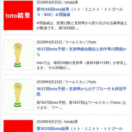
2026年6月25日
:
toto結果
第1636回toto結果（トト・ミニトト・トトゴール
３・BIG）＆理論値
※理論値は、投票口数と支持率から割り出される確率論上
の数値です。 第1636回t ...
2026年6月23日
:
ワールドカップtoto
1637回toto予想～支持率総合順位と的中率の関係か
ら
totoでは、毎回39個の支持率（各枠3個×13枠）が存在し
ます。 その39個の ...
2026年6月23日
:
ワールドカップtoto
1637回toto予想～支持率からのアプローチ＆枠別予
想
第1637回toto予想。第1637回はワールドカップtotoにな
ります。 ワー ...
2026年6月21日
:
toto結果
第1635回toto結果（トト・ミニトト・トトゴール