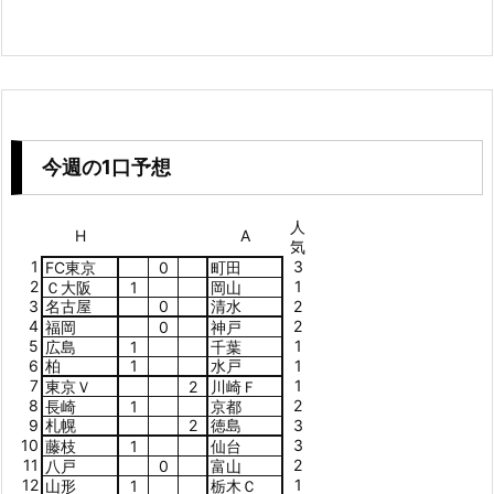
今週の1口予想
人
H
A
気
1
3
FC東京
0
町田
2
1
Ｃ大阪
1
岡山
3
名古屋
0
清水
2
4
2
福岡
0
神戸
5
1
広島
1
千葉
6
柏
1
水戸
1
7
1
東京Ｖ
2
川崎Ｆ
8
2
長崎
1
京都
9
札幌
2
徳島
3
10
3
藤枝
1
仙台
11
2
八戸
0
富山
12
1
山形
1
栃木Ｃ