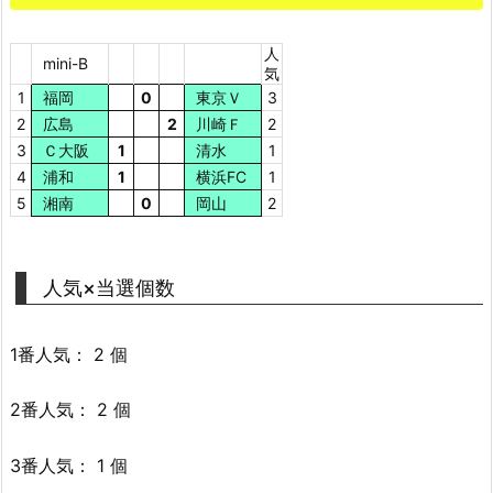
人
mini-B
気
1
福岡
0
東京Ｖ
3
2
広島
2
川崎Ｆ
2
3
Ｃ大阪
1
清水
1
4
浦和
1
横浜FC
1
5
湘南
0
岡山
2
人気×当選個数
1番人気： 2 個
2番人気： 2 個
3番人気： 1 個