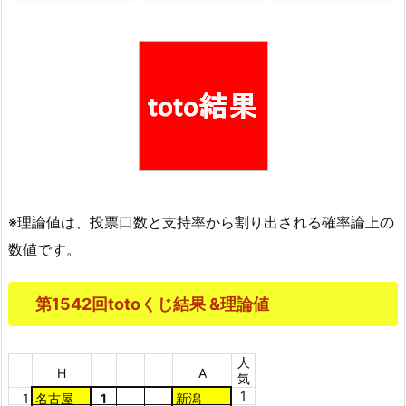
※理論値は、投票口数と支持率から割り出される確率論上の
数値です。
第1542回totoくじ結果 &理論値
人
H
A
気
1
1
名古屋
1
新潟