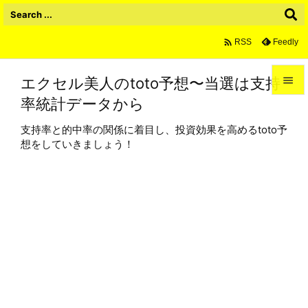

Feedly
RSS
エクセル美人のtoto予想〜当選は支持

率統計データから

メニュ
支持率と的中率の関係に着目し、投資効果を高めるtoto予

想をしていきましょう！
サイド

前へ

次へ

検索