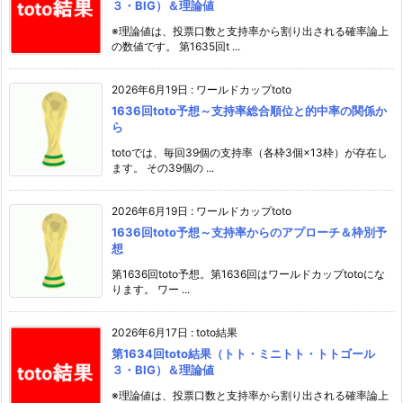
３・BIG）＆理論値
※理論値は、投票口数と支持率から割り出される確率論上
の数値です。 第1635回t ...
2026年6月19日
:
ワールドカップtoto
1636回toto予想～支持率総合順位と的中率の関係か
ら
totoでは、毎回39個の支持率（各枠3個×13枠）が存在し
ます。 その39個の ...
2026年6月19日
:
ワールドカップtoto
1636回toto予想～支持率からのアプローチ＆枠別予
想
第1636回toto予想。第1636回はワールドカップtotoにな
ります。 ワー ...
2026年6月17日
:
toto結果
第1634回toto結果（トト・ミニトト・トトゴール
３・BIG）＆理論値
※理論値は、投票口数と支持率から割り出される確率論上