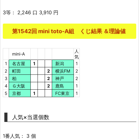
3等： 2,246 口 3,910 円
第1542回 mini toto-A組 くじ結果 ＆理論値
人
mini-A
気
1
名古屋
1
新潟
1
2
町田
2
横浜FM
2
3
柏
2
神戸
2
4
Ｇ大阪
2
鹿島
1
5
京都
1
FC東京
1
人気×当選個数
1番人気： 3 個