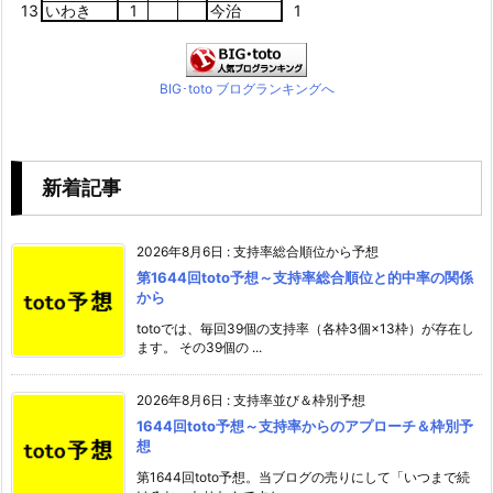
13
いわき
1
今治
1
BIG･toto ブログランキングへ
新着記事
2026年8月6日
:
支持率総合順位から予想
第1644回toto予想～支持率総合順位と的中率の関係
から
totoでは、毎回39個の支持率（各枠3個×13枠）が存在し
ます。 その39個の ...
2026年8月6日
:
支持率並び＆枠別予想
1644回toto予想～支持率からのアプローチ＆枠別予
想
第1644回toto予想。当ブログの売りにして「いつまで続