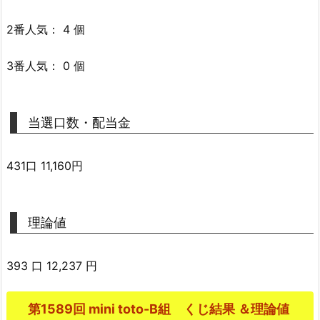
2番人気： 4 個
3番人気： 0 個
当選口数・配当金
431口 11,160円
理論値
393 口 12,237 円
第1589回 mini toto-B組 くじ結果 ＆理論値