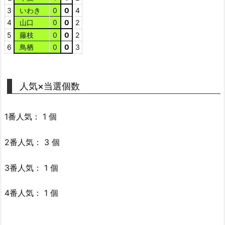
3
いわき
0
0
4
4
山口
0
0
2
5
藤枝
0
0
2
6
鳥栖
0
0
3
人気×当選個数
1番人気： 1 個
2番人気： 3 個
3番人気： 1 個
4番人気： 1 個