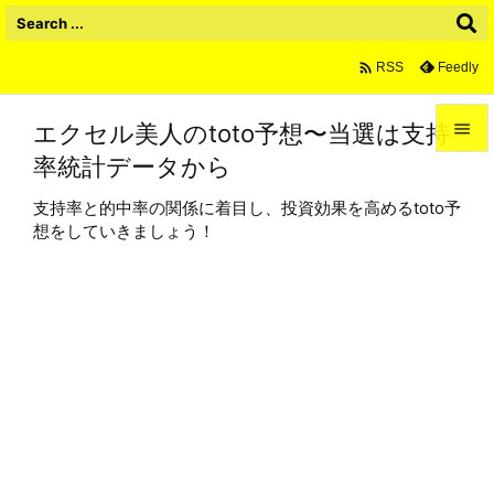

Feedly
RSS
エクセル美人のtoto予想〜当選は支持

率統計データから

メニュ
支持率と的中率の関係に着目し、投資効果を高めるtoto予

想をしていきましょう！
サイド

前へ

次へ

検索