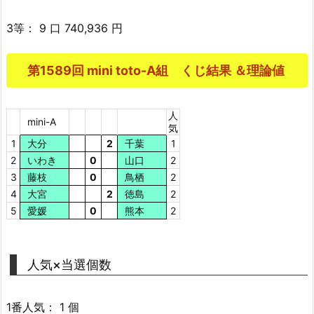
3等： 9 口 740,936 円
第1589回 mini toto-A組 くじ結果 ＆理論値
人
mini-A
気
1
大分
2
千葉
1
2
いわき
0
山口
2
3
藤枝
0
鳥栖
2
4
大宮
2
徳島
2
5
愛媛
0
熊本
2
人気×当選個数
1番人気： 1 個