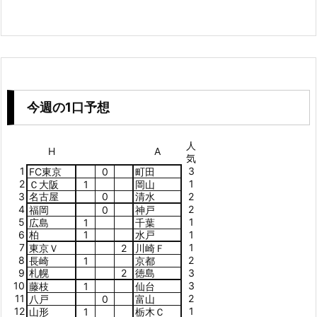
今週の1口予想
人
H
A
気
1
3
FC東京
0
町田
2
1
Ｃ大阪
1
岡山
3
名古屋
0
清水
2
4
2
福岡
0
神戸
5
1
広島
1
千葉
6
柏
1
水戸
1
7
1
東京Ｖ
2
川崎Ｆ
8
2
長崎
1
京都
9
札幌
2
徳島
3
10
3
藤枝
1
仙台
11
2
八戸
0
富山
12
1
山形
1
栃木Ｃ