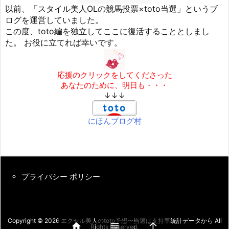
以前、「スタイル美人OLの競馬投票×toto当選」というブ
ログを運営していました。
この度、toto編を独立してここに復活することとしまし
た。 お役に立てれば幸いです。
応援のクリックをしてくださった
あなたのために、明日も・・・
↓↓↓
にほんブログ村
プライバシー ポリシー
Copyright ©
2026
エクセル美人のtoto予想〜当選は支持率統計データから
All



Rights Reserved.