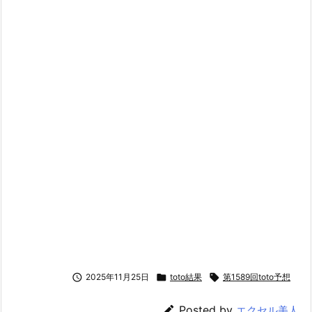

2025年11月25日

toto結果

第1589回toto予想

Posted by
エクセル美人