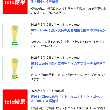
３・BIG）＆理論値
※理論値は、投票口数と支持率から割り出される確率論上
の数値です。 第1635回t ...
2026年6月19日
:
ワールドカップtoto
1636回toto予想～支持率総合順位と的中率の関係か
ら
totoでは、毎回39個の支持率（各枠3個×13枠）が存在し
ます。 その39個の ...
2026年6月19日
:
ワールドカップtoto
1636回toto予想～支持率からのアプローチ＆枠別予
想
第1636回toto予想。第1636回はワールドカップtotoにな
ります。 ワー ...
2026年6月17日
:
toto結果
第1634回toto結果（トト・ミニトト・トトゴール
３・BIG）＆理論値
※理論値は、投票口数と支持率から割り出される確率論上