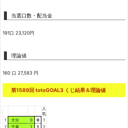
当選口数・配当金
191口 23,120円
理論値
160 口 27,583 円
第1589回 totoGOAL3 くじ結果＆理論値
人
気
1
大分
0
0
1
2
千葉
1
1
2