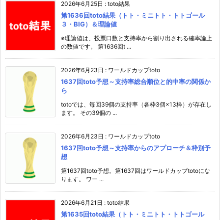
2026年6月25日
:
toto結果
第1636回toto結果（トト・ミニトト・トトゴール
３・BIG）＆理論値
※理論値は、投票口数と支持率から割り出される確率論上
の数値です。 第1636回t ...
2026年6月23日
:
ワールドカップtoto
1637回toto予想～支持率総合順位と的中率の関係か
ら
totoでは、毎回39個の支持率（各枠3個×13枠）が存在し
ます。 その39個の ...
2026年6月23日
:
ワールドカップtoto
1637回toto予想～支持率からのアプローチ＆枠別予
想
第1637回toto予想。第1637回はワールドカップtotoにな
ります。 ワー ...
2026年6月21日
:
toto結果
第1635回toto結果（トト・ミニトト・トトゴール