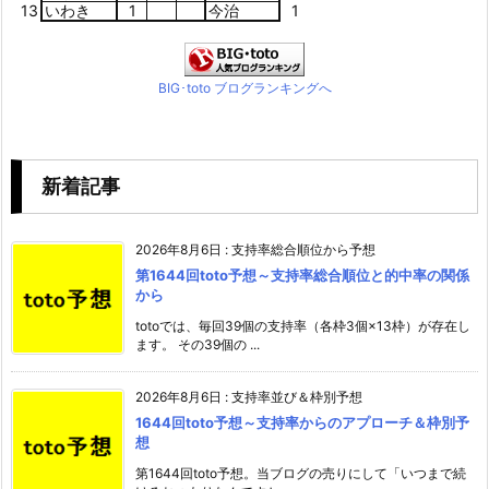
13
いわき
1
今治
1
BIG･toto ブログランキングへ
新着記事
2026年8月6日
:
支持率総合順位から予想
第1644回toto予想～支持率総合順位と的中率の関係
から
totoでは、毎回39個の支持率（各枠3個×13枠）が存在し
ます。 その39個の ...
2026年8月6日
:
支持率並び＆枠別予想
1644回toto予想～支持率からのアプローチ＆枠別予
想
第1644回toto予想。当ブログの売りにして「いつまで続