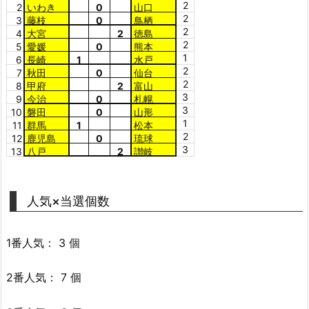
2
2
いわき
0
山口
2
3
藤枝
0
鳥栖
2
4
大宮
2
徳島
2
5
愛媛
0
熊本
1
6
長崎
1
水戸
2
7
秋田
0
仙台
2
8
甲府
2
富山
3
9
今治
0
札幌
3
10
磐田
0
山形
1
11
群馬
1
松本
2
12
鹿児島
0
琉球
3
13
八戸
2
讃岐
人気×当選個数
1番人気： 3 個
2番人気： 7 個