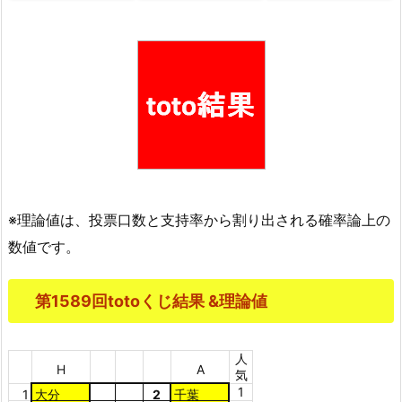
※理論値は、投票口数と支持率から割り出される確率論上の
数値です。
第1589回totoくじ結果 &理論値
人
H
A
気
1
1
大分
2
千葉