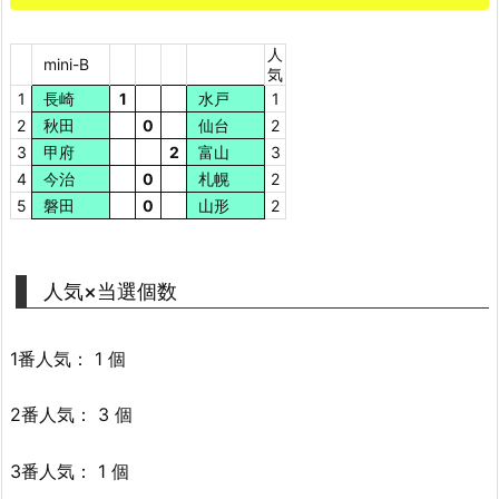
人
mini-B
気
1
長崎
1
水戸
1
2
秋田
0
仙台
2
3
甲府
2
富山
3
4
今治
0
札幌
2
5
磐田
0
山形
2
人気×当選個数
1番人気： 1 個
2番人気： 3 個
3番人気： 1 個