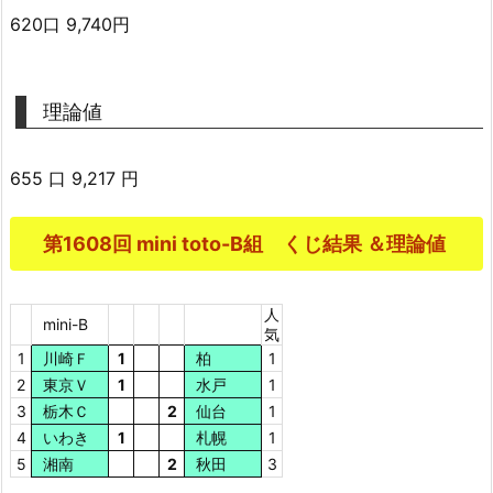
620口 9,740円
理論値
655 口 9,217 円
第1608回 mini toto-B組 くじ結果 ＆理論値
人
mini-B
気
1
川崎Ｆ
1
柏
1
2
東京Ｖ
1
水戸
1
3
栃木Ｃ
2
仙台
1
4
いわき
1
札幌
1
5
湘南
2
秋田
3