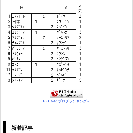
人
H
A
気
1
2
ｴｸｱﾄﾞﾙ
0
ﾄﾞｲﾂ
2
1
日本
1
ｽｳｪﾃﾞﾝ
3
ｳﾙｸﾞｱｲ
2
ｽﾍﾟｲﾝ
1
4
3
ｺﾛﾝﾋﾞｱ
1
ﾎﾟﾙﾄｶﾞ
5
2
ｱﾙｼﾞｪﾘ
0
ｵｰｽﾄﾘｱ
6
ﾁｭﾆｼﾞｱ
2
ｵﾗﾝﾀﾞ
1
7
3
ﾊﾟﾗｸﾞｱ
0
ｵｰｽﾄﾗﾘ
8
1
ﾉﾙｳｪｰ
2
ﾌﾗﾝｽ
9
ﾊﾟﾅﾏ
2
ｲﾝｸﾞﾗﾝ
1
10
1
ｺﾝｺﾞ
1
ｳｽﾞﾍﾞｷ
11
1
ﾖﾙﾀﾞﾝ
2
ｱﾙｾﾞﾝﾁ
12
1
ﾆｭｰｼﾞｰ
2
ﾍﾞﾙｷﾞｰ
13
ｸﾛｱﾁｱ
2
ｶﾞｰﾅ
3
BIG･toto ブログランキングへ
新着記事