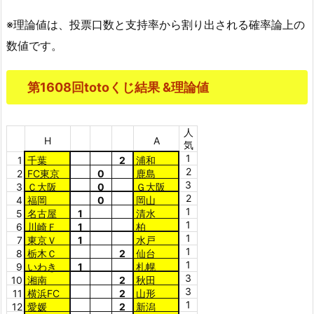
※理論値は、投票口数と支持率から割り出される確率論上の
数値です。
第1608回totoくじ結果 &理論値
人
H
A
気
1
1
千葉
2
浦和
2
2
FC東京
0
鹿島
3
3
Ｃ大阪
0
Ｇ大阪
2
4
福岡
0
岡山
1
5
名古屋
1
清水
1
6
川崎Ｆ
1
柏
1
7
東京Ｖ
1
水戸
1
8
栃木Ｃ
2
仙台
1
9
いわき
1
札幌
3
10
湘南
2
秋田
3
11
横浜FC
2
山形
1
12
愛媛
2
新潟