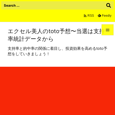

Feedly
RSS
エクセル美人のtoto予想〜当選は支持

率統計データから

メニュ
支持率と的中率の関係に着目し、投資効果を高めるtoto予

想をしていきましょう！
サイド

前へ

次へ

検索