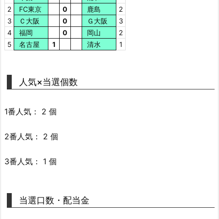
2
FC東京
0
鹿島
2
3
Ｃ大阪
0
Ｇ大阪
3
4
福岡
0
岡山
2
5
名古屋
1
清水
1
人気×当選個数
1番人気： 2 個
2番人気： 2 個
3番人気： 1 個
当選口数・配当金