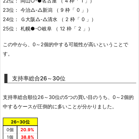
22位： 岡山○-●名古屋 （ 4 枠「 1 」）
23位： 今治△-△新潟 （ 9 枠「 0 」）
24位： Ｇ大阪△-△清水 （ 2 枠「 0 」）
25位： 札幌●-○岐阜 （ 12 枠「 2 」）
この中から、0～2個的中する可能性が高いということで
す。
支持率総合26～30位
支持率総合順位26～30位の5つの買い目のうち、0～2個的
中するケースが圧倒的に多いことが分かりました。
26~30位
0個
20.9%
1個
38.8%