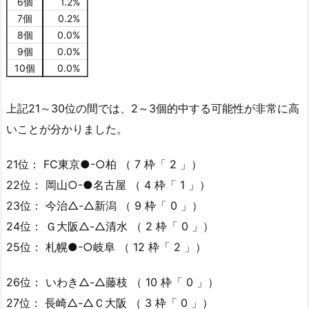
6個
1.2%
7個
0.2%
8個
0.0%
9個
0.0%
10個
0.0%
上記21～30位の間では、2～3個的中する可能性が非常に高
いことが分かりました。
21位： FC東京●-○柏 （ 7 枠「 2 」）
22位： 岡山○-●名古屋 （ 4 枠「 1 」）
23位： 今治△-△新潟 （ 9 枠「 0 」）
24位： Ｇ大阪△-△清水 （ 2 枠「 0 」）
25位： 札幌●-○岐阜 （ 12 枠「 2 」）
26位： いわき△-△藤枝 （ 10 枠「 0 」）
27位： 長崎△-△Ｃ大阪 （ 3 枠「 0 」）