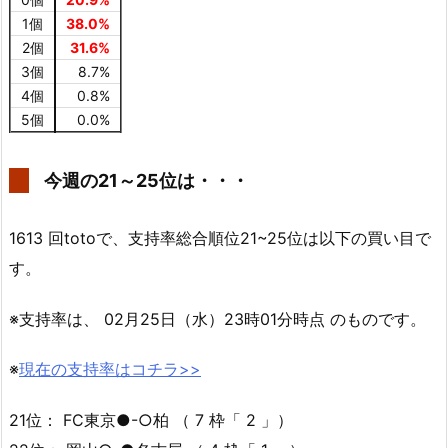
1個
38.0%
2個
31.6%
3個
8.7%
4個
0.8%
5個
0.0%
今週の21～25位は・・・
1613 回totoで、支持率総合順位21~25位は以下の買い目で
す。
※支持率は、 02月25日（水）23時01分時点 のものです。
※
現在の支持率はコチラ>>
21位： FC東京●-○柏 （ 7 枠「 2 」）