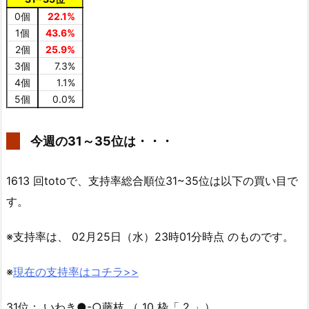
0個
22.1%
1個
43.6%
2個
25.9%
3個
7.3%
4個
1.1%
5個
0.0%
今週の31～35位は・・・
1613 回totoで、支持率総合順位31~35位は以下の買い目で
す。
※支持率は、 02月25日（水）23時01分時点 のものです。
※
現在の支持率はコチラ>>
31位： いわき●-○藤枝 （ 10 枠「 2 」）