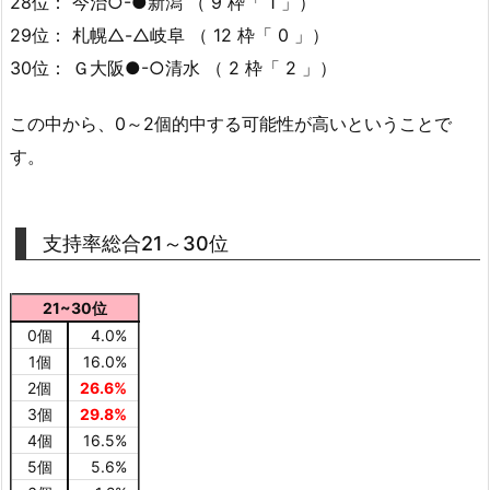
28位： 今治○-●新潟 （ 9 枠「 1 」）
29位： 札幌△-△岐阜 （ 12 枠「 0 」）
30位： Ｇ大阪●-○清水 （ 2 枠「 2 」）
この中から、0～2個的中する可能性が高いということで
す。
支持率総合21～30位
21~30位
0個
4.0%
1個
16.0%
2個
26.6%
3個
29.8%
4個
16.5%
5個
5.6%