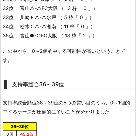
32位： 富山△-△FC大阪 （ 13 枠「 0 」）
33位： 川崎Ｆ△-△水戸 （ 5 枠「 0 」）
34位： 栃木Ｃ△-△湘南 （ 11 枠「 0 」）
35位： 富山●-○FC大阪 （ 13 枠「 2 」）
この中から、0～2個的中する可能性が高いということで
す。
支持率総合36～39位
支持率総合順位36～39位の5つの買い目のうち、0～1個的
中するケースが圧倒的に多いことが分かりました。
36~39位
0個
45.2%