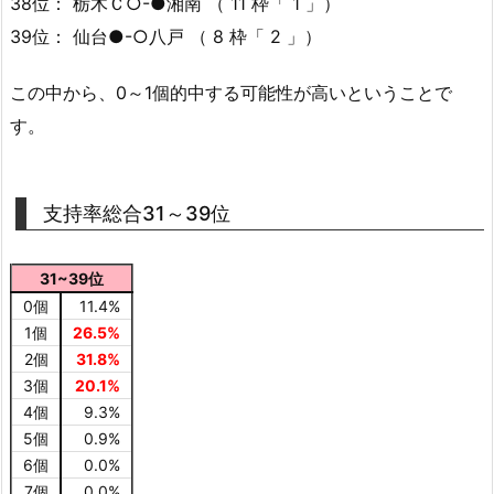
38位： 栃木Ｃ○-●湘南 （ 11 枠「 1 」）
39位： 仙台●-○八戸 （ 8 枠「 2 」）
この中から、0～1個的中する可能性が高いということで
す。
支持率総合31～39位
31~39位
0個
11.4%
1個
26.5%
2個
31.8%
3個
20.1%
4個
9.3%
5個
0.9%
6個
0.0%
7個
0.0%