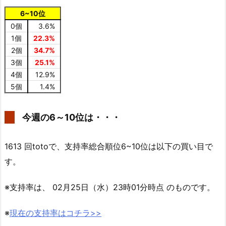
6~10位
0個
3.6%
1個
22.3%
2個
34.7%
3個
25.1%
4個
12.9%
5個
1.4%
今週の6～10位は・・・
1613 回totoで、支持率総合順位6~10位は以下の買い目で
す。
※支持率は、 02月25日（水）23時01分時点 のものです。
※
現在の支持率はコチラ>>