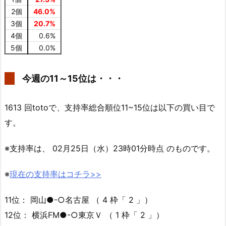
2個
46.0%
3個
20.7%
4個
0.6%
5個
0.0%
今週の11～15位は・・・
1613 回totoで、支持率総合順位11~15位は以下の買い目で
す。
※支持率は、 02月25日（水）23時01分時点 のものです。
※
現在の支持率はコチラ>>
11位： 岡山●-○名古屋 （ 4 枠「 2 」）
12位： 横浜FM●-○東京Ｖ （ 1 枠「 2 」）