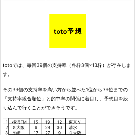
totoでは、毎回39個の支持率（各枠3個×13枠）が存在しま
す。
その39個の支持率を高い方から並べた1位から39位までの
「支持率総合順位」と的中率の関係に着目し、予想目を絞
り込んで行くことができそうです。
1
横浜FM
15
19
12
東京Ｖ
2
Ｇ大阪
6
24
30
清水
3
長崎
17
27
9
Ｃ大阪