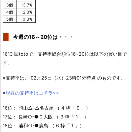
3個
13.7%
4個
2.3%
5個
0.3%
今週の16～20位は・・・
1613 回totoで、支持率総合順位16~20位は以下の買い目で
す。
※支持率は、 02月25日（水）23時01分時点 のものです。
※
現在の支持率はコチラ>>
16位： 岡山△-△名古屋 （ 4 枠「 0 」）
17位： 長崎○-●Ｃ大阪 （ 3 枠「 1 」）
18位： 浦和○-●鹿島 （ 6 枠「 1 」）