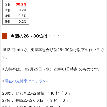
2個
30.2%
3個
9.2%
4個
0.8%
5個
0.2%
今週の26～30位は・・・
1613 回totoで、支持率総合順位26~30位は以下の買い目で
す。
※支持率は、 02月25日（水）23時01分時点 のものです。
※
現在の支持率はコチラ>>
26位： いわき△-△藤枝 （ 10 枠「 0 」）
27位： 長崎△-△Ｃ大阪 （ 3 枠「 0 」）