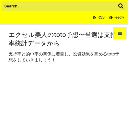

Feedly
RSS
エクセル美人のtoto予想〜当選は支持

率統計データから

メニュ
支持率と的中率の関係に着目し、投資効果を高めるtoto予

想をしていきましょう！
サイド

前へ

次へ

検索