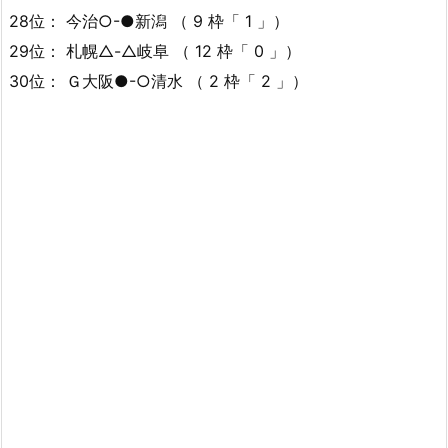
28位： 今治○-●新潟 （ 9 枠「 1 」）
29位： 札幌△-△岐阜 （ 12 枠「 0 」）
30位： Ｇ大阪●-○清水 （ 2 枠「 2 」）