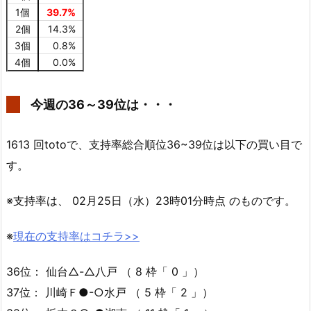
1個
39.7%
2個
14.3%
3個
0.8%
4個
0.0%
今週の36～39位は・・・
1613 回totoで、支持率総合順位36~39位は以下の買い目で
す。
※支持率は、 02月25日（水）23時01分時点 のものです。
※
現在の支持率はコチラ>>
36位： 仙台△-△八戸 （ 8 枠「 0 」）
37位： 川崎Ｆ●-○水戸 （ 5 枠「 2 」）