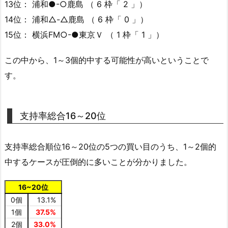
13位： 浦和●-○鹿島 （ 6 枠「 2 」）
14位： 浦和△-△鹿島 （ 6 枠「 0 」）
15位： 横浜FM○-●東京Ｖ （ 1 枠「 1 」）
この中から、1～3個的中する可能性が高いということで
す。
支持率総合16～20位
支持率総合順位16～20位の5つの買い目のうち、1～2個的
中するケースが圧倒的に多いことが分かりました。
16~20位
0個
13.1%
1個
37.5%
2個
33.0%