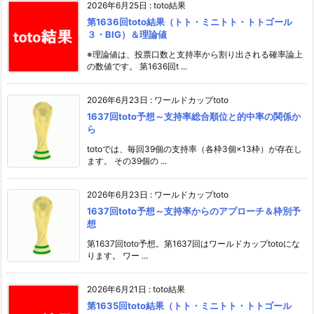
2026年6月25日
:
toto結果
第1636回toto結果（トト・ミニトト・トトゴール
３・BIG）＆理論値
※理論値は、投票口数と支持率から割り出される確率論上
の数値です。 第1636回t ...
2026年6月23日
:
ワールドカップtoto
1637回toto予想～支持率総合順位と的中率の関係か
ら
totoでは、毎回39個の支持率（各枠3個×13枠）が存在し
ます。 その39個の ...
2026年6月23日
:
ワールドカップtoto
1637回toto予想～支持率からのアプローチ＆枠別予
想
第1637回toto予想。第1637回はワールドカップtotoにな
ります。 ワー ...
2026年6月21日
:
toto結果
第1635回toto結果（トト・ミニトト・トトゴール