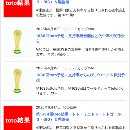
３・BIG）＆理論値
※理論値は、投票口数と支持率から割り出される確率論上
の数値です。 第1635回t ...
2026年6月19日
:
ワールドカップtoto
1636回toto予想～支持率総合順位と的中率の関係か
ら
totoでは、毎回39個の支持率（各枠3個×13枠）が存在し
ます。 その39個の ...
2026年6月19日
:
ワールドカップtoto
1636回toto予想～支持率からのアプローチ＆枠別予
想
第1636回toto予想。第1636回はワールドカップtotoにな
ります。 ワー ...
2026年6月17日
:
toto結果
第1634回toto結果（トト・ミニトト・トトゴール
３・BIG）＆理論値
※理論値は、投票口数と支持率から割り出される確率論上