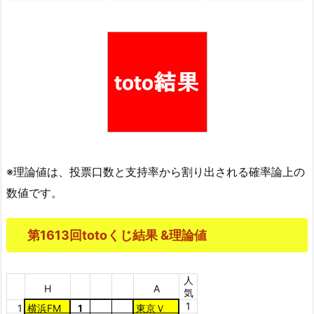
※理論値は、投票口数と支持率から割り出される確率論上の
数値です。
第1613回totoくじ結果 &理論値
人
H
A
気
1
1
横浜FM
1
東京Ｖ