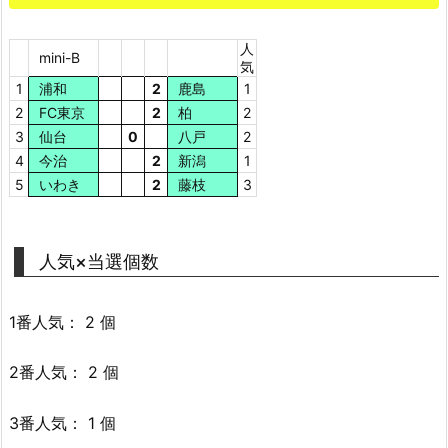
人
mini-B
気
1
浦和
2
鹿島
1
2
FC東京
2
柏
2
3
仙台
0
八戸
2
4
今治
2
新潟
1
5
いわき
2
藤枝
3
人気×当選個数
1番人気： 2 個
2番人気： 2 個
3番人気： 1 個