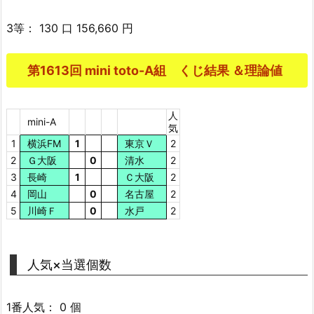
3等： 130 口 156,660 円
第1613回 mini toto-A組 くじ結果 ＆理論値
人
mini-A
気
1
横浜FM
1
東京Ｖ
2
2
Ｇ大阪
0
清水
2
3
長崎
1
Ｃ大阪
2
4
岡山
0
名古屋
2
5
川崎Ｆ
0
水戸
2
人気×当選個数
1番人気： 0 個