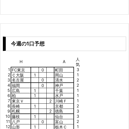
今週の1口予想
人
H
A
気
1
3
FC東京
0
町田
2
1
Ｃ大阪
1
岡山
3
名古屋
0
清水
2
4
2
福岡
0
神戸
5
1
広島
1
千葉
6
柏
1
水戸
1
7
1
東京Ｖ
2
川崎Ｆ
8
2
長崎
1
京都
9
札幌
2
徳島
3
10
3
藤枝
1
仙台
11
2
八戸
0
富山
12
1
山形
1
栃木Ｃ