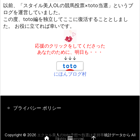
以前、「スタイル美人OLの競馬投票×toto当選」というブ
ログを運営していました。
この度、toto編を独立してここに復活することとしまし
た。 お役に立てれば幸いです。
応援のクリックをしてくださった
あなたのために、明日も・・・
↓↓↓
にほんブログ村
プライバシー ポリシー
Copyright ©
2026
エクセル美人のtoto予想〜当選は支持率統計データから
All



Rights Reserved.