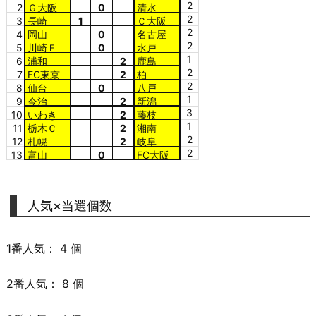
2
2
Ｇ大阪
0
清水
2
3
長崎
1
Ｃ大阪
2
4
岡山
0
名古屋
2
5
川崎Ｆ
0
水戸
1
6
浦和
2
鹿島
2
7
FC東京
2
柏
2
8
仙台
0
八戸
1
9
今治
2
新潟
3
10
いわき
2
藤枝
1
11
栃木Ｃ
2
湘南
2
12
札幌
2
岐阜
2
13
富山
0
FC大阪
人気×当選個数
1番人気： 4 個
2番人気： 8 個