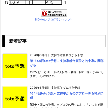
13
いわき
1
今治
1
BIG･toto ブログランキングへ
新着記事
2026年8月6日
:
支持率総合順位から予想
第1644回toto予想～支持率総合順位と的中率の関係
から
totoでは、毎回39個の支持率（各枠3個×13枠）が存在し
ます。 その39個の ...
2026年8月6日
:
支持率並び＆枠別予想
1644回toto予想～支持率からのアプローチ＆枠別予
想
第1644回toto予想。当ブログの売りにして「いつまで続