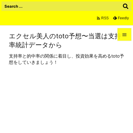

Feedly
RSS
エクセル美人のtoto予想〜当選は支持

率統計データから

メニュ
支持率と的中率の関係に着目し、投資効果を高めるtoto予

想をしていきましょう！
サイド

前へ

次へ

検索