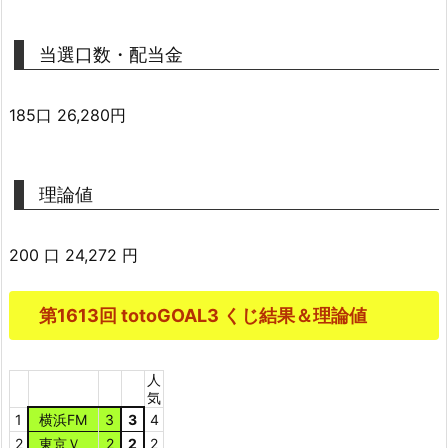
当選口数・配当金
185口 26,280円
理論値
200 口 24,272 円
第1613回 totoGOAL3 くじ結果＆理論値
人
気
1
横浜FM
3
3
4
2
東京Ｖ
2
2
2