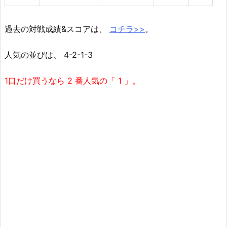
過去の対戦成績&スコアは、
コチラ>>
。
人気の並びは、 4-2-1-3
1口だけ買うなら 2 番人気の「 1 」。