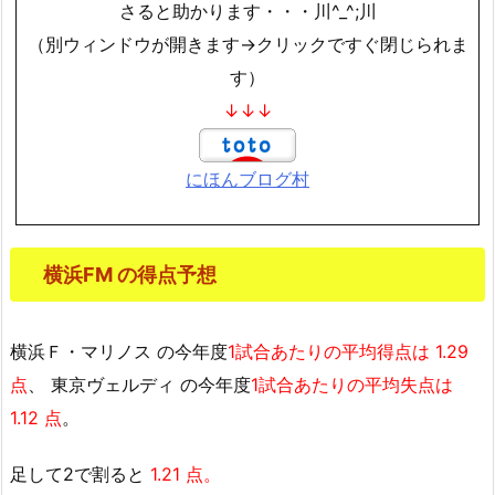
さると助かります・・・川^_^;川
（別ウィンドウが開きます→クリックですぐ閉じられま
す）
↓↓↓
にほんブログ村
横浜FM の得点予想
横浜Ｆ・マリノス の今年度
1試合あたりの平均得点は 1.29
点
、 東京ヴェルディ の今年度
1試合あたりの平均失点は
1.12 点
。
足して2で割ると
1.21 点。