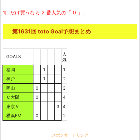
1口だけ買うなら 2 番人気の「 0 」。
第1631回 toto Goal予想まとめ
人
GOAL3
気
福岡
1
1
神戸
1
2
岡山
0
3
Ｃ大阪
0
4
東京Ｖ
3
4
横浜FM
0
2
スポンサードリンク