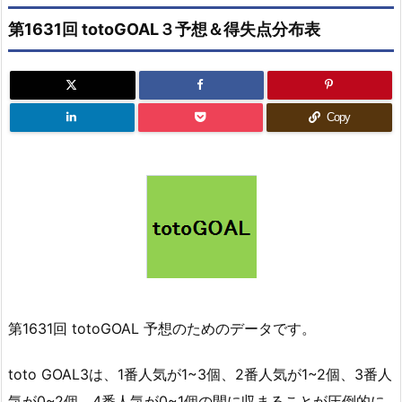
第1631回 totoGOAL３予想＆得失点分布表
Copy
第1631回 totoGOAL 予想のためのデータです。
toto GOAL3は、1番人気が1~3個、2番人気が1~2個、3番人
気が0~2個、4番人気が0~1個の間に収まることが圧倒的に