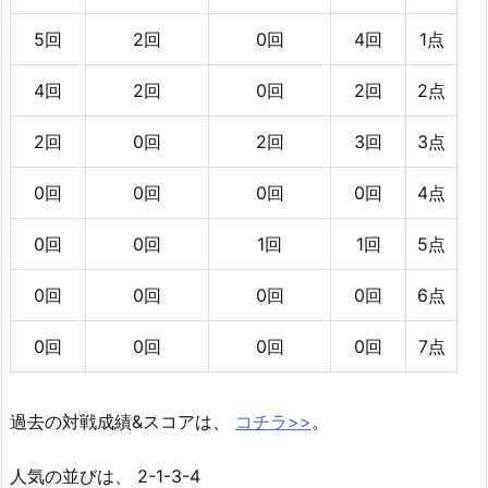
5回
2回
0回
4回
1点
4回
2回
0回
2回
2点
2回
0回
2回
3回
3点
0回
0回
0回
0回
4点
0回
0回
1回
1回
5点
0回
0回
0回
0回
6点
0回
0回
0回
0回
7点
過去の対戦成績&スコアは、
コチラ>>
。
人気の並びは、 2-1-3-4