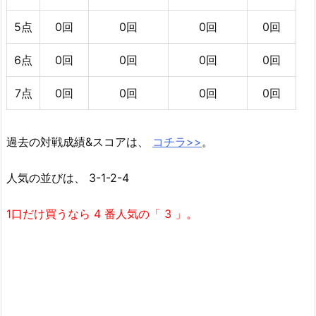
5点
0回
0回
0回
0回
6点
0回
0回
0回
0回
7点
0回
0回
0回
0回
過去の対戦成績&スコアは、
コチラ>>
。
人気の並びは、 3-1-2-4
1口だけ買うなら 4 番人気の「 3 」。