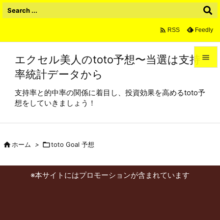

Feedly
RSS
エクセル美人のtoto予想〜当選は支持

率統計データから

メニュ
支持率と的中率の関係に着目し、投資効果を高めるtoto予

想をしていきましょう！
サイド

前へ

ホーム
>

toto Goal 予想

次へ
※本サイトにはプロモーションが含まれています

検索