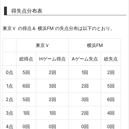
得失点分布表
東京Ｖ の得点＆ 横浜FM の失点分布は以下のとおり。
東京Ｖ
横浜FM
総得点
Hゲーム得点
Aゲーム失点
総失点
0点
5回
2回
1回
2回
1点
6回
3回
2回
5回
2点
5回
2回
3回
6回
3点
1回
1回
2回
4回
4点
0回
0回
0回
0回