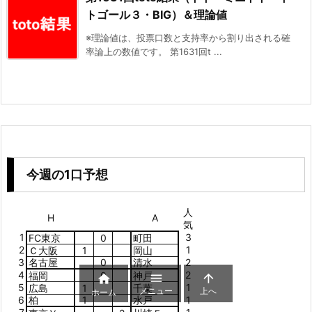
トゴール３・BIG）＆理論値
※理論値は、投票口数と支持率から割り出される確
率論上の数値です。 第1631回t ...
今週の1口予想
人
H
A
気
1
3
FC東京
0
町田
2
1
Ｃ大阪
1
岡山
3
名古屋
0
清水
2
4
2
福岡
0
神戸



5
1
広島
1
千葉
メニュー
上へ
ホーム
6
柏
1
水戸
1