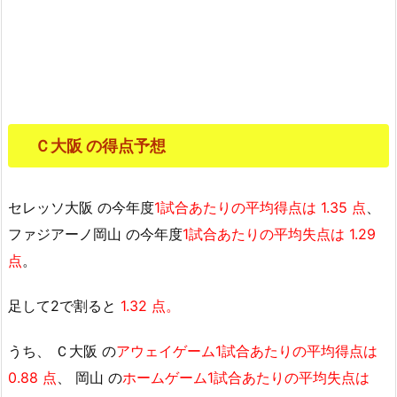
Ｃ大阪 の得点予想
セレッソ大阪 の今年度
1試合あたりの平均得点は 1.35 点
、
ファジアーノ岡山 の今年度
1試合あたりの平均失点は 1.29
点
。
足して2で割ると
1.32 点。
うち、 Ｃ大阪 の
アウェイゲーム1試合あたりの平均得点は
0.88 点
、 岡山 の
ホームゲーム1試合あたりの平均失点は