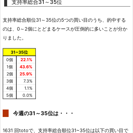
支持率総合31～35位
支持率総合順位31～35位の5つの買い目のうち、的中する
のは、0～2個にとどまるケースが圧倒的に多いことが分か
りました。
31~35位
0個
22.1%
1個
43.6%
2個
25.9%
3個
7.3%
4個
1.1%
5個
0.0%
今週の31～35位は・・・
1631 回totoで、支持率総合順位31~35位は以下の買い目で