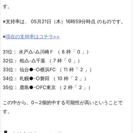
す。
※支持率は、 05月21日（木）16時59分時点 のものです。
※
現在の支持率はコチラ>>
31位： 水戸△-△川崎Ｆ （ 8 枠「 0 」）
32位： 柏△-△千葉 （ 7 枠「 0 」）
33位： 仙台●-○横浜FC （ 11 枠「 2 」）
34位： 札幌●-○磐田 （ 10 枠「 2 」）
35位： 鹿島●-○FC東京 （ 2 枠「 2 」）
この中から、0～2個的中する可能性が高いということで
す。