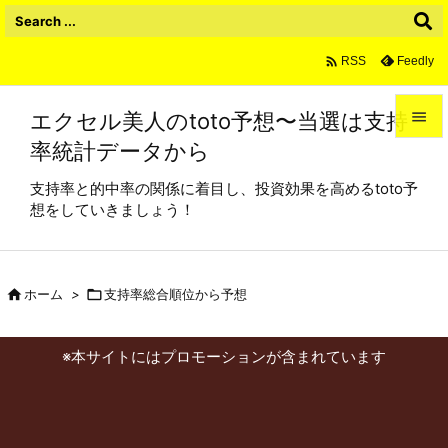

Feedly
RSS
エクセル美人のtoto予想〜当選は支持

率統計データから

メニュ
支持率と的中率の関係に着目し、投資効果を高めるtoto予

想をしていきましょう！
サイド

前へ

ホーム
>

支持率総合順位から予想

次へ
※本サイトにはプロモーションが含まれています

検索