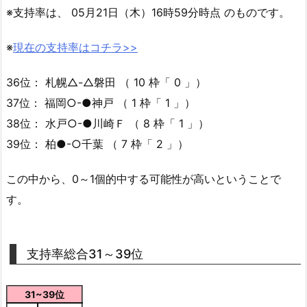
※支持率は、 05月21日（木）16時59分時点 のものです。
※
現在の支持率はコチラ>>
36位： 札幌△-△磐田 （ 10 枠「 0 」）
37位： 福岡○-●神戸 （ 1 枠「 1 」）
38位： 水戸○-●川崎Ｆ （ 8 枠「 1 」）
39位： 柏●-○千葉 （ 7 枠「 2 」）
この中から、0～1個的中する可能性が高いということで
す。
支持率総合31～39位
31~39位