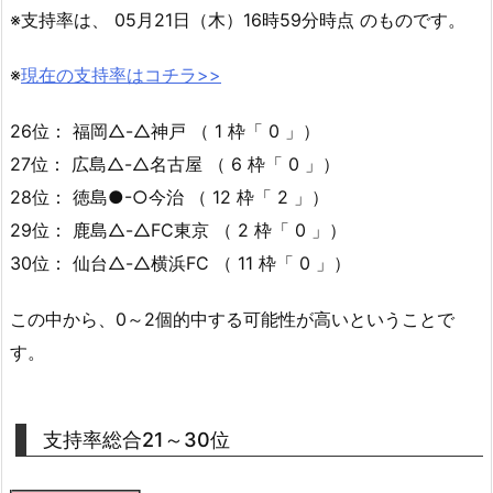
※支持率は、 05月21日（木）16時59分時点 のものです。
※
現在の支持率はコチラ>>
26位： 福岡△-△神戸 （ 1 枠「 0 」）
27位： 広島△-△名古屋 （ 6 枠「 0 」）
28位： 徳島●-○今治 （ 12 枠「 2 」）
29位： 鹿島△-△FC東京 （ 2 枠「 0 」）
30位： 仙台△-△横浜FC （ 11 枠「 0 」）
この中から、0～2個的中する可能性が高いということで
す。
支持率総合21～30位