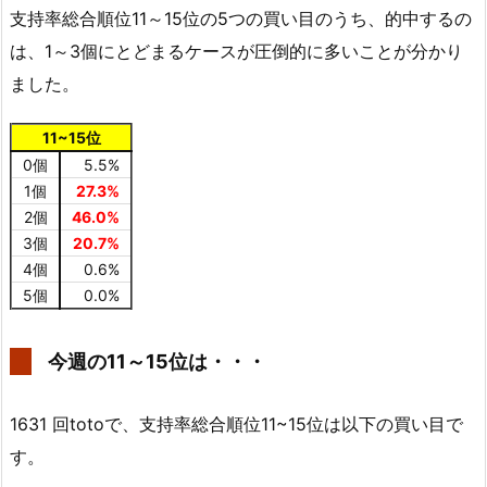
支持率総合順位11～15位の5つの買い目のうち、的中するの
は、1～3個にとどまるケースが圧倒的に多いことが分かり
ました。
11~15位
0個
5.5%
1個
27.3%
2個
46.0%
3個
20.7%
4個
0.6%
5個
0.0%
今週の11～15位は・・・
1631 回totoで、支持率総合順位11~15位は以下の買い目で
す。