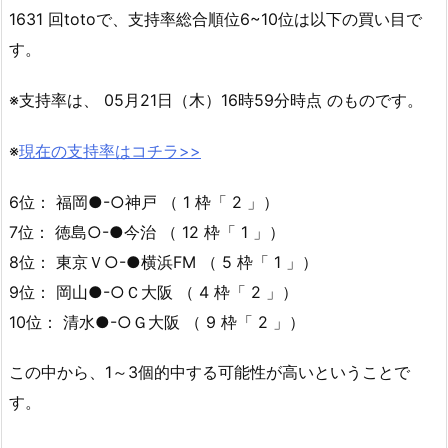
1631 回totoで、支持率総合順位6~10位は以下の買い目で
す。
※支持率は、 05月21日（木）16時59分時点 のものです。
※
現在の支持率はコチラ>>
6位： 福岡●-○神戸 （ 1 枠「 2 」）
7位： 徳島○-●今治 （ 12 枠「 1 」）
8位： 東京Ｖ○-●横浜FM （ 5 枠「 1 」）
9位： 岡山●-○Ｃ大阪 （ 4 枠「 2 」）
10位： 清水●-○Ｇ大阪 （ 9 枠「 2 」）
この中から、1～3個的中する可能性が高いということで
す。