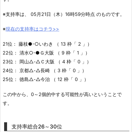
※支持率は、 05月21日（木）16時59分時点 のものです。
※
現在の支持率はコチラ>>
21位： 藤枝●-○いわき （ 13 枠「 2 」）
22位： 清水○-●Ｇ大阪 （ 9 枠「 1 」）
23位： 岡山△-△Ｃ大阪 （ 4 枠「 0 」）
24位： 京都△-△長崎 （ 3 枠「 0 」）
25位： 徳島△-△今治 （ 12 枠「 0 」）
この中から、0～2個的中する可能性が高いということで
す。
支持率総合26～30位