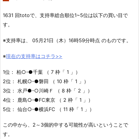
1631 回totoで、支持率総合順位1~5位は以下の買い目で
す。
※支持率は、 05月21日（木）16時59分時点 のものです。
※
現在の支持率はコチラ>>
1位： 柏○-●千葉 （ 7 枠「 1 」）
2位： 札幌○-●磐田 （ 10 枠「 1 」）
3位： 水戸●-○川崎Ｆ （ 8 枠「 2 」）
4位： 鹿島○-●FC東京 （ 2 枠「 1 」）
5位： 仙台○-●横浜FC （ 11 枠「 1 」）
この中から、2～3個的中する可能性が高いということで
す。