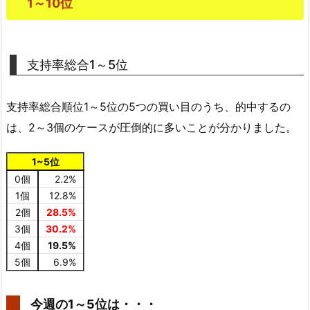
1～10位
支持率総合1～5位
支持率総合順位1～5位の5つの買い目のうち、的中するの
は、2～3個のケースが圧倒的に多いことが分かりました。
1~5位
0個
2.2%
1個
12.8%
2個
28.5%
3個
30.2%
4個
19.5%
5個
6.9%
今週の1～5位は・・・