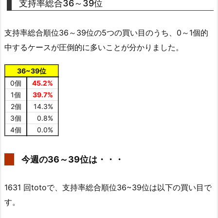
支持率総合36～39位
支持率総合順位36～39位の5つの買い目のうち、0～1個的
中するケースが圧倒的に多いことが分かりました。
36~39位
0個
45.2%
1個
39.7%
2個
14.3%
3個
0.8%
4個
0.0%
今週の36～39位は・・・
1631 回totoで、支持率総合順位36~39位は以下の買い目で
す。