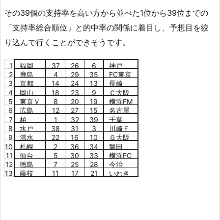
その39個の支持率を高い方から並べた1位から39位までの
「支持率総合順位」と的中率の関係に着目し、予想目を絞
り込んで行くことができそうです。
1
福岡
37
26
6
神戸
2
鹿島
4
29
35
FC東京
3
京都
14
24
13
長崎
4
岡山
18
23
9
Ｃ大阪
5
東京Ｖ
8
20
19
横浜FM
6
広島
12
27
15
名古屋
7
柏
1
32
39
千葉
8
水戸
38
31
3
川崎Ｆ
9
清水
22
16
10
Ｇ大阪
10
札幌
2
36
34
磐田
11
仙台
5
30
33
横浜FC
12
徳島
7
25
28
今治
13
藤枝
11
17
21
いわき