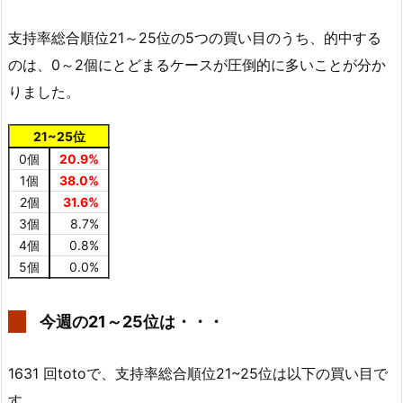
支持率総合順位21～25位の5つの買い目のうち、的中する
のは、0～2個にとどまるケースが圧倒的に多いことが分か
りました。
21~25位
0個
20.9%
1個
38.0%
2個
31.6%
3個
8.7%
4個
0.8%
5個
0.0%
今週の21～25位は・・・
1631 回totoで、支持率総合順位21~25位は以下の買い目で
す。