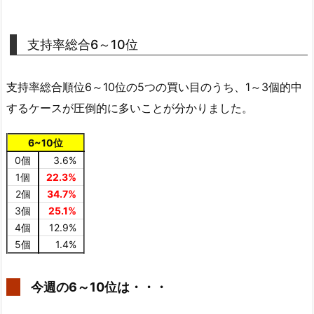
支持率総合6～10位
支持率総合順位6～10位の5つの買い目のうち、1～3個的中
するケースが圧倒的に多いことが分かりました。
6~10位
0個
3.6%
1個
22.3%
2個
34.7%
3個
25.1%
4個
12.9%
5個
1.4%
今週の6～10位は・・・