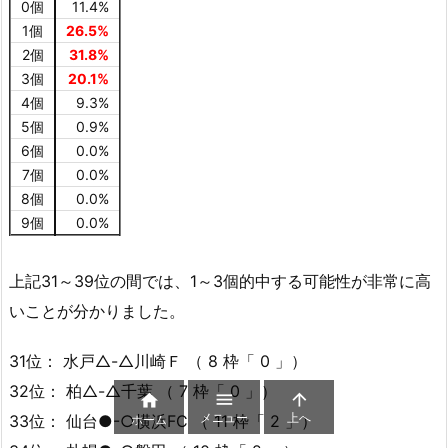
0個
11.4%
1個
26.5%
2個
31.8%
3個
20.1%
4個
9.3%
5個
0.9%
6個
0.0%
7個
0.0%
8個
0.0%
9個
0.0%
上記31～39位の間では、1～3個的中する可能性が非常に高
いことが分かりました。
31位： 水戸△-△川崎Ｆ （ 8 枠「 0 」）
32位： 柏△-△千葉 （ 7 枠「 0 」）



メニュー
上へ
33位： 仙台●-○横浜FC （ 11 枠「 2 」）
ホーム