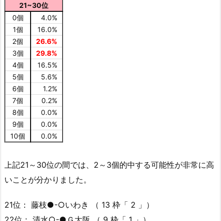
21~30位
0個
4.0%
1個
16.0%
2個
26.6%
3個
29.8%
4個
16.5%
5個
5.6%
6個
1.2%
7個
0.2%
8個
0.0%
9個
0.0%
10個
0.0%
上記21～30位の間では、2～3個的中する可能性が非常に高
いことが分かりました。
21位： 藤枝●-○いわき （ 13 枠「 2 」）
22位： 清水○-●Ｇ大阪 （ 9 枠「 1 」）