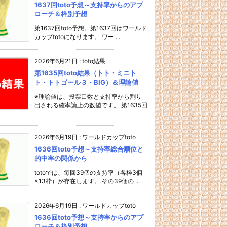
1637回toto予想～支持率からのアプ
ローチ＆枠別予想
第1637回toto予想。第1637回はワールド
カップtotoになります。 ワー ...
2026年6月21日
:
toto結果
第1635回toto結果（トト・ミニト
ト・トトゴール３・BIG）＆理論値
※理論値は、投票口数と支持率から割り
出される確率論上の数値です。 第1635回
2026年6月19日
:
ワールドカップtoto
1636回toto予想～支持率総合順位と
的中率の関係から
totoでは、毎回39個の支持率（各枠3個
×13枠）が存在します。 その39個の ...
2026年6月19日
:
ワールドカップtoto
1636回toto予想～支持率からのアプ
ローチ＆枠別予想