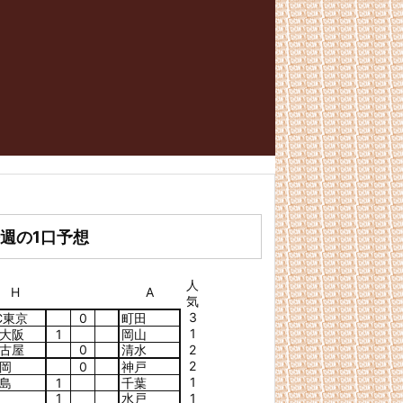
週の1口予想
人
H
A
気
3
C東京
0
町田
1
大阪
1
岡山
古屋
0
清水
2
2
岡
0
神戸
1
島
1
千葉
1
水戸
1