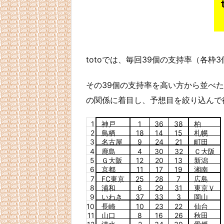
totoでは、毎回39個の支持率（各枠
その39個の支持率を高い方から並べた
の関係に着目し、予想目を絞り込んで
1
神戸
1
36
38
柏
2
鳥栖
18
14
15
札幌
3
名古屋
9
24
21
町田
4
鹿島
4
30
32
Ｃ大阪
5
Ｇ大阪
12
20
13
新潟
6
京都
11
17
19
湘南
7
FC東京
25
28
7
広島
8
浦和
6
29
31
東京Ｖ
9
いわき
37
33
3
岡山
10
長崎
10
23
22
仙台
11
山口
8
16
26
秋田