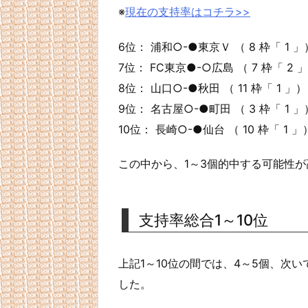
※
現在の支持率はコチラ>>
6位： 浦和○-●東京Ｖ （ 8 枠「 1 」
7位： FC東京●-○広島 （ 7 枠「 2 
8位： 山口○-●秋田 （ 11 枠「 1 」）
9位： 名古屋○-●町田 （ 3 枠「 1 」
10位： 長崎○-●仙台 （ 10 枠「 1 」
この中から、1～3個的中する可能性
支持率総合1～10位
上記1～10位の間では、4～5個、次
した。