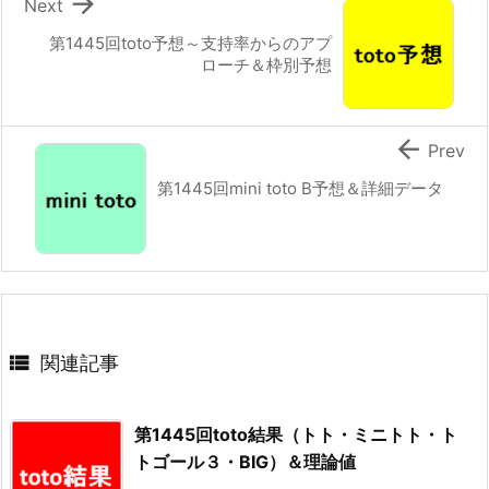

Next
第1445回toto予想～支持率からのアプ
ローチ＆枠別予想

Prev
第1445回mini toto B予想＆詳細データ

関連記事
第1445回toto結果（トト・ミニトト・ト
トゴール３・BIG）＆理論値