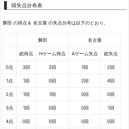
得失点分布表
磐田 の得点＆ 名古屋 の失点分布は以下のとおり。
磐田
名古屋
総得点
Hゲーム得点
Aゲーム失点
総失点
0点
3回
2回
1回
2回
1点
1回
0回
2回
4回
2点
1回
1回
0回
0回
3点
1回
0回
0回
1回
4点
0回
0回
0回
0回