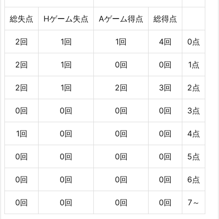
総失点
Hゲーム失点
Aゲーム得点
総得点
2回
1回
1回
4回
0点
2回
1回
0回
0回
1点
2回
1回
2回
3回
2点
0回
0回
0回
0回
3点
1回
0回
0回
0回
4点
0回
0回
0回
0回
5点
0回
0回
0回
0回
6点
0回
0回
0回
0回
7～