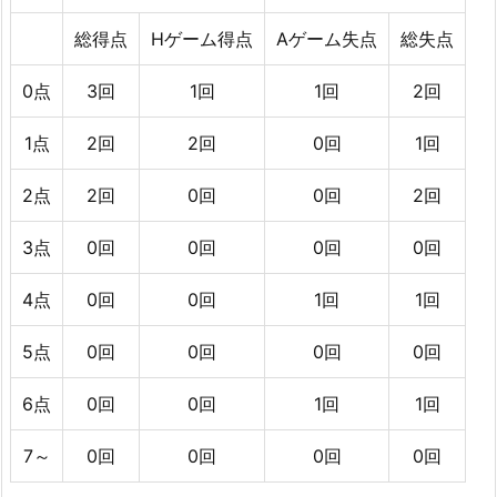
総得点
Hゲーム得点
Aゲーム失点
総失点
0点
3回
1回
1回
2回
1点
2回
2回
0回
1回
2点
2回
0回
0回
2回
3点
0回
0回
0回
0回
4点
0回
0回
1回
1回
5点
0回
0回
0回
0回
6点
0回
0回
1回
1回
7～
0回
0回
0回
0回