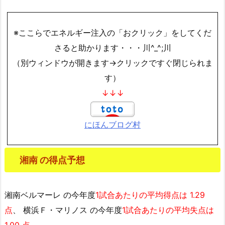
※ここらでエネルギー注入の「おクリック」をしてくだ
さると助かります・・・川^_^;川
（別ウィンドウが開きます→クリックですぐ閉じられま
す）
↓↓↓
にほんブログ村
湘南 の得点予想
湘南ベルマーレ の今年度
1試合あたりの平均得点は 1.29
点
、 横浜Ｆ・マリノス の今年度
1試合あたりの平均失点は