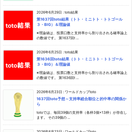
2026年6月29日
:
toto結果
第1637回toto結果（トト・ミニトト・トトゴール
３・BIG）＆理論値
※理論値は、投票口数と支持率から割り出される確率論上
の数値です。 第1637回t ...
2026年6月25日
:
toto結果
第1636回toto結果（トト・ミニトト・トトゴール
３・BIG）＆理論値
※理論値は、投票口数と支持率から割り出される確率論上
の数値です。 第1636回t ...
2026年6月23日
:
ワールドカップtoto
1637回toto予想～支持率総合順位と的中率の関係か
ら
totoでは、毎回39個の支持率（各枠3個×13枠）が存在し
ます。 その39個の ...
2026年6月23日
:
ワールドカップtoto