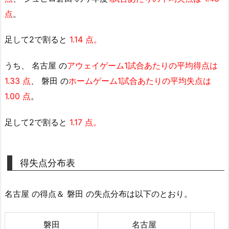
点
。
足して2で割ると
1.14 点。
うち、 名古屋 の
アウェイゲーム1試合あたりの平均得点は
1.33 点
、 磐田 の
ホームゲーム1試合あたりの平均失点は
1.00 点
。
足して2で割ると
1.17 点。
得失点分布表
名古屋 の得点＆ 磐田 の失点分布は以下のとおり。
磐田
名古屋