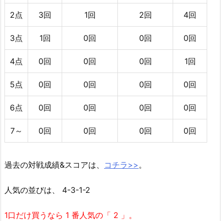
2点
3回
1回
2回
4回
3点
1回
0回
0回
0回
4点
0回
0回
0回
1回
5点
0回
0回
0回
0回
6点
0回
0回
0回
0回
7～
0回
0回
0回
0回
過去の対戦成績&スコアは、
コチラ>>
。
人気の並びは、 4-3-1-2
1口だけ買うなら 1 番人気の「 2 」。