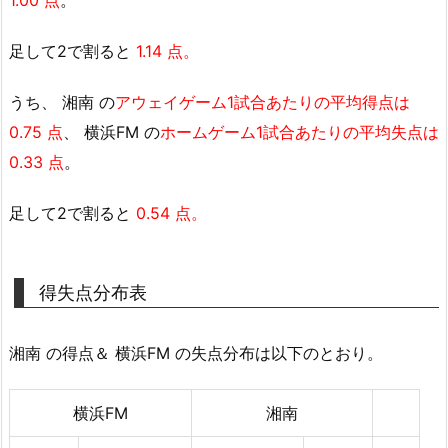
1.00 点
。
足して2で割ると
1.14 点。
うち、 湘南 の
アウェイゲーム1試合あたりの平均得点は
0.75 点
、 横浜FM の
ホームゲーム1試合あたりの平均失点は
0.33 点
。
足して2で割ると
0.54 点。
得失点分布表
湘南 の得点＆ 横浜FM の失点分布は以下のとおり。
横浜FM
湘南