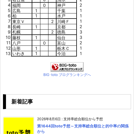
4
2
福岡
0
神戸
5
1
広島
1
千葉
6
柏
1
水戸
1
7
1
東京Ｖ
2
川崎Ｆ
8
2
長崎
1
京都
9
札幌
2
徳島
3
10
3
藤枝
1
仙台
11
2
八戸
0
富山
12
1
山形
1
栃木Ｃ
13
いわき
1
今治
1
BIG･toto ブログランキングへ
新着記事
2026年8月6日
:
支持率総合順位から予想
第1644回toto予想～支持率総合順位と的中率の関係
から