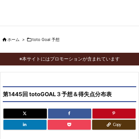

ホーム
>

toto Goal 予想
※本サイトにはプロモーションが含まれています
第1445回 totoGOAL３予想＆得失点分布表
Copy