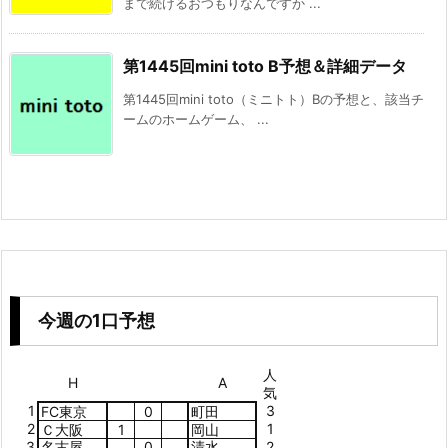
まで続けるおつもりなんですか ...
第1445回mini toto B予想＆詳細データ
第1445回mini toto（ミニトト）Bの予想と、該当チ
ームのホームゲーム、 ...
今週の1口予想
人
H
A
気
1
3
FC東京
0
町田
2
1
Ｃ大阪
1
岡山
3
名古屋
0
清水
2