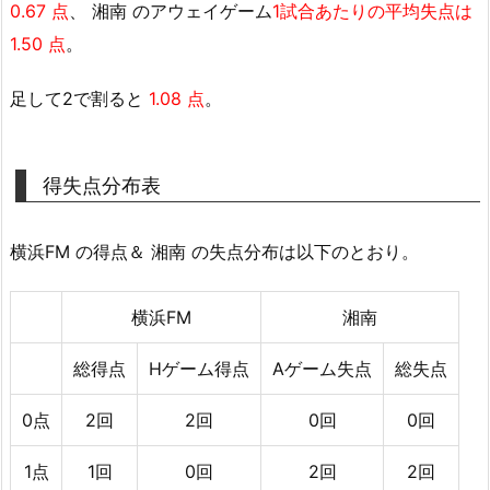
0.67 点
、 湘南 のアウェイゲーム
1試合あたりの平均失点は
1.50 点
。
足して2で割ると
1.08 点
。
得失点分布表
横浜FM の得点＆ 湘南 の失点分布は以下のとおり。
横浜FM
湘南
総得点
Hゲーム得点
Aゲーム失点
総失点
0点
2回
2回
0回
0回
1点
1回
0回
2回
2回