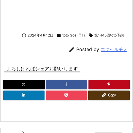

2024年4月12日

toto Goal 予想

第1445回toto予想

Posted by
エクセル美人
よろしければシェアお願いします
Copy