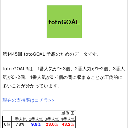
第1445回 totoGOAL 予想のためのデータです。
toto GOAL3は、1番人気が1~3個、2番人気が1~2個、3番人
気が0~2個、4番人気が0~1個の間に収まることが圧倒的に
多いことが分かっています。
現在の支持率はコチラ>>
単位:回
1番人気
2番人気
3番人気
4番人気
0個
7.8%
9.9%
23.6%
43.2%