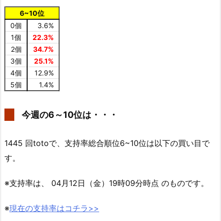
6~10位
0個
3.6%
1個
22.3%
2個
34.7%
3個
25.1%
4個
12.9%
5個
1.4%
今週の6～10位は・・・
1445 回totoで、支持率総合順位6~10位は以下の買い目で
す。
※支持率は、 04月12日（金）19時09分時点 のものです。
※
現在の支持率はコチラ>>