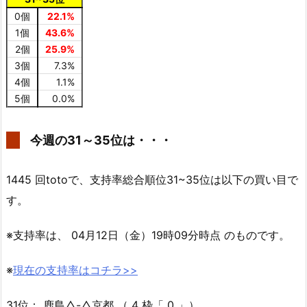
0個
22.1%
1個
43.6%
2個
25.9%
3個
7.3%
4個
1.1%
5個
0.0%
今週の31～35位は・・・
1445 回totoで、支持率総合順位31~35位は以下の買い目で
す。
※支持率は、 04月12日（金）19時09分時点 のものです。
※
現在の支持率はコチラ>>
31位： 鹿島△-△京都 （ 4 枠「 0 」）