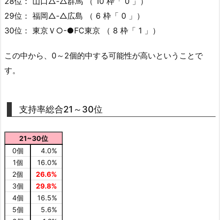
28位： 山口△-△群馬 （ 10 枠「 0 」）
29位： 福岡△-△広島 （ 6 枠「 0 」）
30位： 東京Ｖ○-●FC東京 （ 8 枠「 1 」）
この中から、0～2個的中する可能性が高いということで
す。
支持率総合21～30位
21~30位
0個
4.0%
1個
16.0%
2個
26.6%
3個
29.8%
4個
16.5%
5個
5.6%