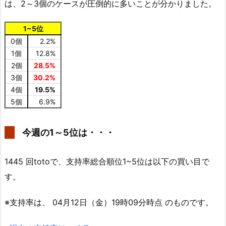
は、2～3個のケースが圧倒的に多いことが分かりました。
1~5位
0個
2.2%
1個
12.8%
2個
28.5%
3個
30.2%
4個
19.5%
5個
6.9%
今週の1～5位は・・・
1445 回totoで、支持率総合順位1~5位は以下の買い目で
す。
※支持率は、 04月12日（金）19時09分時点 のものです。