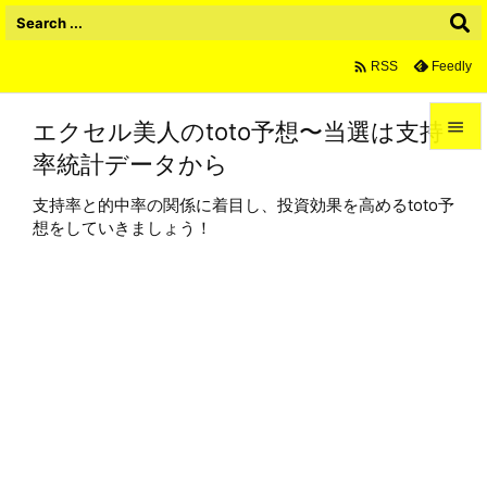

Feedly
RSS
エクセル美人のtoto予想〜当選は支持

率統計データから

メニュ
支持率と的中率の関係に着目し、投資効果を高めるtoto予

想をしていきましょう！
サイド

前へ

次へ

検索