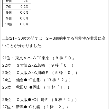
6個
1.2%
7個
0.2%
8個
0.0%
9個
0.0%
10個
0.0%
上記21～30位の間では、2～3個的中する可能性が非常に高
いことが分かりました。
21位： 東京Ｖ△-△FC東京 （ 8 枠「 0 」）
22位： Ｇ大阪△-△鳥栖 （ 9 枠「 0 」）
23位： Ｃ大阪△-△川崎Ｆ （ 5 枠「 0 」）
24位： 仙台●-○山形 （ 13 枠「 2 」）
25位： 秋田○-●岡山 （ 11 枠「 1 」）
26位： Ｃ大阪●-○川崎Ｆ （ 5 枠「 2 」）
27位： 新潟●-○札幌 （ 1 枠「 2 」）