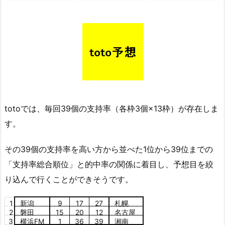
totoでは、毎回39個の支持率（各枠3個×13枠）が存在しま
す。
その39個の支持率を高い方から並べた1位から39位までの
「支持率総合順位」と的中率の関係に着目し、予想目を絞
り込んで行くことができそうです。
1
新潟
9
17
27
札幌
2
磐田
15
20
12
名古屋
3
横浜FM
1
36
39
湘南