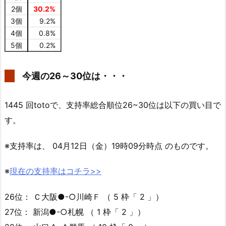
2個
30.2%
3個
9.2%
4個
0.8%
5個
0.2%
今週の26～30位は・・・
1445 回totoで、支持率総合順位26~30位は以下の買い目で
す。
※支持率は、 04月12日（金）19時09分時点 のものです。
※
現在の支持率はコチラ>>
26位： Ｃ大阪●-○川崎Ｆ （ 5 枠「 2 」）
27位： 新潟●-○札幌 （ 1 枠「 2 」）