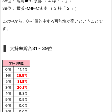
38位： 鹿島●-○京都 （ 4 枠「 2 」）
39位： 横浜FM●-○湘南 （ 3 枠「 2 」）
この中から、0～1個的中する可能性が高いということで
す。
支持率総合31～39位
31~39位
0個
11.4%
1個
26.5%
2個
31.8%
3個
20.1%
4個
9.3%
5個
0.9%
6個
0.0%
7個
0.0%