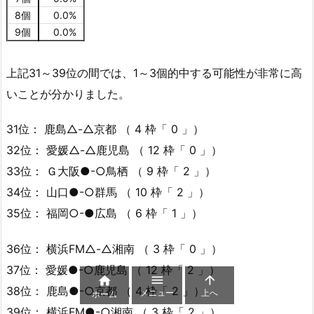
8個
0.0%
9個
0.0%
上記31～39位の間では、1～3個的中する可能性が非常に高
いことが分かりました。
31位： 鹿島△-△京都 （ 4 枠「 0 」）
32位： 愛媛△-△鹿児島 （ 12 枠「 0 」）
33位： Ｇ大阪●-○鳥栖 （ 9 枠「 2 」）
34位： 山口●-○群馬 （ 10 枠「 2 」）
35位： 福岡○-●広島 （ 6 枠「 1 」）
36位： 横浜FM△-△湘南 （ 3 枠「 0 」）
37位： 愛媛●-○鹿児島 （ 12 枠「 2 」）



38位： 鹿島●-○京都 （ 4 枠「 2 」）
メニュー
上へ
ホーム
39位： 横浜FM●-○湘南 （ 3 枠「 2 」）