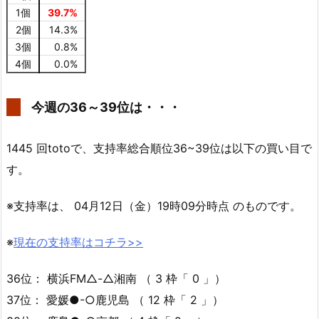
1個
39.7%
2個
14.3%
3個
0.8%
4個
0.0%
今週の36～39位は・・・
1445 回totoで、支持率総合順位36~39位は以下の買い目で
す。
※支持率は、 04月12日（金）19時09分時点 のものです。
※
現在の支持率はコチラ>>
36位： 横浜FM△-△湘南 （ 3 枠「 0 」）
37位： 愛媛●-○鹿児島 （ 12 枠「 2 」）