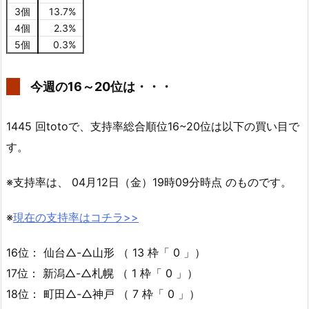
3個
13.7%
4個
2.3%
5個
0.3%
今週の16～20位は・・・
1445 回totoで、支持率総合順位16~20位は以下の買い目で
す。
※支持率は、 04月12日（金）19時09分時点 のものです。
※
現在の支持率はコチラ>>
16位： 仙台△-△山形 （ 13 枠「 0 」）
17位： 新潟△-△札幌 （ 1 枠「 0 」）
18位： 町田△-△神戸 （ 7 枠「 0 」）