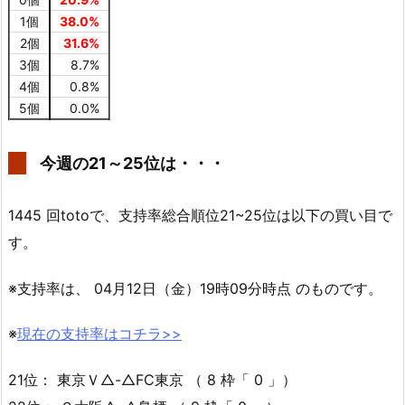
1個
38.0%
2個
31.6%
3個
8.7%
4個
0.8%
5個
0.0%
今週の21～25位は・・・
1445 回totoで、支持率総合順位21~25位は以下の買い目で
す。
※支持率は、 04月12日（金）19時09分時点 のものです。
※
現在の支持率はコチラ>>
21位： 東京Ｖ△-△FC東京 （ 8 枠「 0 」）