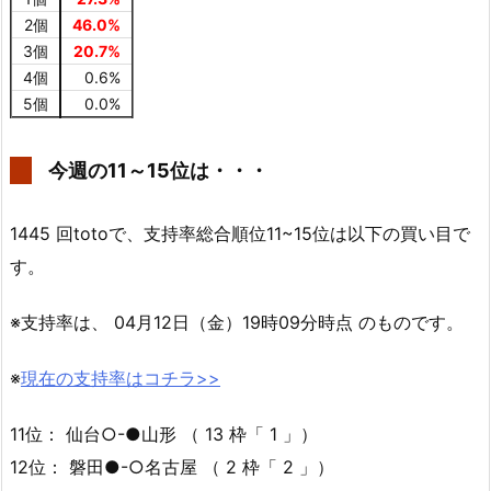
2個
46.0%
3個
20.7%
4個
0.6%
5個
0.0%
今週の11～15位は・・・
1445 回totoで、支持率総合順位11~15位は以下の買い目で
す。
※支持率は、 04月12日（金）19時09分時点 のものです。
※
現在の支持率はコチラ>>
11位： 仙台○-●山形 （ 13 枠「 1 」）
12位： 磐田●-○名古屋 （ 2 枠「 2 」）