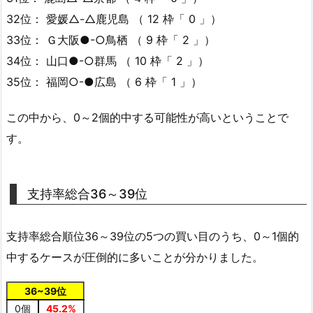
32位： 愛媛△-△鹿児島 （ 12 枠「 0 」）
33位： Ｇ大阪●-○鳥栖 （ 9 枠「 2 」）
34位： 山口●-○群馬 （ 10 枠「 2 」）
35位： 福岡○-●広島 （ 6 枠「 1 」）
この中から、0～2個的中する可能性が高いということで
す。
支持率総合36～39位
支持率総合順位36～39位の5つの買い目のうち、0～1個的
中するケースが圧倒的に多いことが分かりました。
36~39位
0個
45.2%