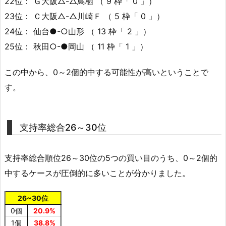
22位： Ｇ大阪△-△鳥栖 （ 9 枠「 0 」）
23位： Ｃ大阪△-△川崎Ｆ （ 5 枠「 0 」）
24位： 仙台●-○山形 （ 13 枠「 2 」）
25位： 秋田○-●岡山 （ 11 枠「 1 」）
この中から、0～2個的中する可能性が高いということで
す。
支持率総合26～30位
支持率総合順位26～30位の5つの買い目のうち、0～2個的
中するケースが圧倒的に多いことが分かりました。
26~30位
0個
20.9%
1個
38.8%