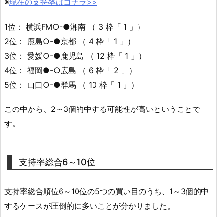
※
現在の支持率はコチラ>>
1位： 横浜FM○-●湘南 （ 3 枠「 1 」）
2位： 鹿島○-●京都 （ 4 枠「 1 」）
3位： 愛媛○-●鹿児島 （ 12 枠「 1 」）
4位： 福岡●-○広島 （ 6 枠「 2 」）
5位： 山口○-●群馬 （ 10 枠「 1 」）
この中から、2～3個的中する可能性が高いということで
す。
支持率総合6～10位
支持率総合順位6～10位の5つの買い目のうち、1～3個的中
するケースが圧倒的に多いことが分かりました。