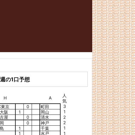
週の1口予想
人
H
A
気
3
C東京
0
町田
1
大阪
1
岡山
古屋
0
清水
2
2
岡
0
神戸
1
島
1
千葉
1
水戸
1