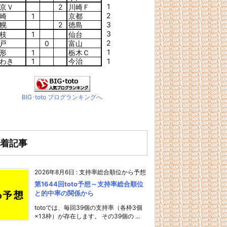
1
京Ｖ
2
川崎Ｆ
2
崎
1
京都
幌
2
徳島
3
3
枝
1
仙台
2
戸
0
富山
1
形
1
栃木Ｃ
わき
1
今治
1
BIG･toto ブログランキングへ
着記事
2026年8月6日
:
支持率総合順位から予想
第1644回toto予想～支持率総合順位
と的中率の関係から
totoでは、毎回39個の支持率（各枠3個
×13枠）が存在します。 その39個の ...