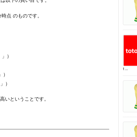
~5位は以下の買い目です。
3分時点 のものです。
2 」）
t ...
 」）
 」）
が高いということです。