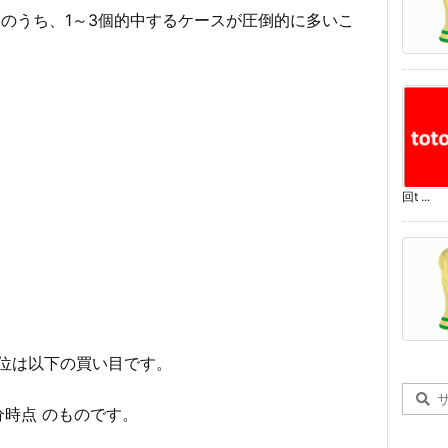
目のうち、1～3個的中するケースが圧倒的に多いこ
回t ...
~10位は以下の買い目です。
3分時点 のものです。