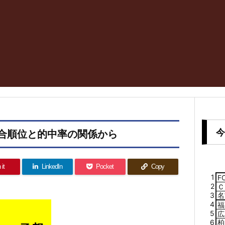
今
率総合順位と的中率の関係から
 it
LinkedIn
Pocket
Copy
1
F
2
Ｃ
3
名
4
福
5
広
6
柏