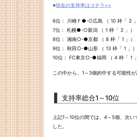
※
現在の支持率はコチラ>>
6位： 川崎Ｆ●-○広島 （ 10 枠「 2 
7位： 札幌●-○新潟 （ 1 枠「 2 」）
8位： 湘南○-●京都 （ 8 枠「 1 」）
9位： 秋田○-●山形 （ 13 枠「 1 」
10位： FC東京○-●福岡 （ 4 枠「 1 
この中から、1～3個的中する可能性
支持率総合1～10位
上記1～10位の間では、4～5個、次
した。