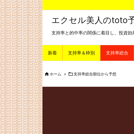
エクセル美人のtot
支持率と的中率の関係に着目し、投資効果
新着
支持率＆枠別
支持率総合

ホーム
>

支持率総合順位から予想