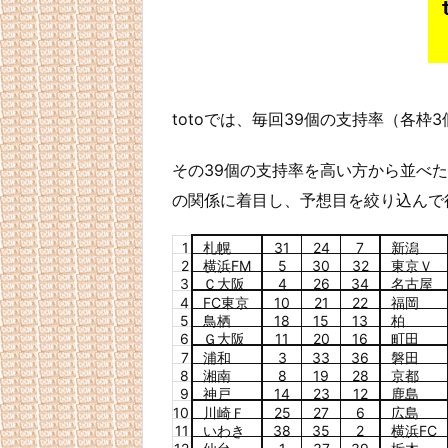
totoでは、毎回39個の支持率（各枠
その39個の支持率を高い方から並べた
の関係に着目し、予想目を絞り込んで
1
札幌
31
24
7
新潟
2
横浜FM
5
30
32
東京Ｖ
3
Ｃ大阪
4
26
34
名古屋
4
FC東京
10
21
22
福岡
5
鳥栖
18
15
13
柏
6
Ｇ大阪
11
20
16
町田
7
浦和
3
33
36
磐田
8
湘南
8
19
28
京都
9
神戸
14
23
12
鹿島
10
川崎Ｆ
25
27
6
広島
11
いわき
38
35
2
横浜FC