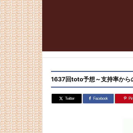
1637回toto予想～支持率
Twitter
Facebook
Pin