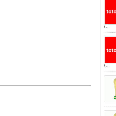
t ...
t ...