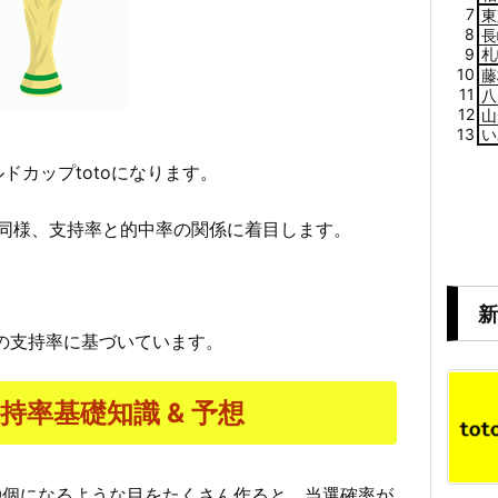
7
東
8
長
9
札
10
藤
11
八
12
山
13
い
ールドカップtotoになります。
と同様、支持率と的中率の関係に着目します。
新
点の支持率に基づいています。
持率基礎知識 & 予想
6~9個になるような目をたくさん作ると、当選確率が