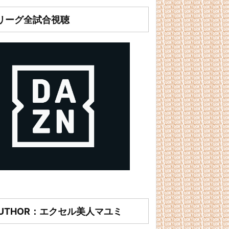
リーグ全試合視聴
UTHOR：エクセル美人マユミ