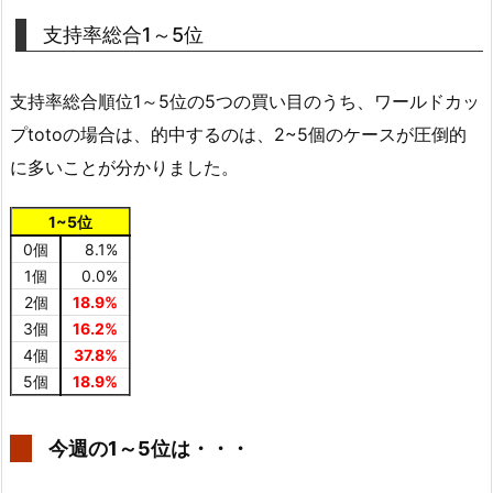
支持率総合1～5位
支持率総合順位1～5位の5つの買い目のうち、ワールドカッ
プtotoの場合は、的中するのは、2~5個のケースが圧倒的
に多いことが分かりました。
1~5位
0個
8.1%
1個
0.0%
2個
18.9%
3個
16.2%
4個
37.8%
5個
18.9%
今週の1～5位は・・・