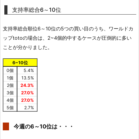
支持率総合6～10位
支持率総合順位6～10位の5つの買い目のうち、ワールドカ
ップtotoの場合は、2~4個的中するケースが圧倒的に多い
ことが分かりました。
6~10位
0個
5.4%
1個
13.5%
2個
24.3%
3個
27.0%
4個
27.0%
5個
2.7%
今週の6～10位は・・・