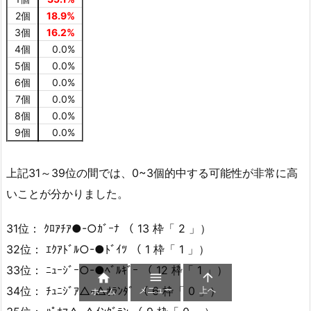
2個
18.9%
3個
16.2%
4個
0.0%
5個
0.0%
6個
0.0%
7個
0.0%
8個
0.0%
9個
0.0%
上記31～39位の間では、0~3個的中する可能性が非常に高
いことが分かりました。
31位： ｸﾛｱﾁｱ●-○ｶﾞｰﾅ （ 13 枠「 2 」）
32位： ｴｸｱﾄﾞﾙ○-●ﾄﾞｲﾂ （ 1 枠「 1 」）
33位： ﾆｭｰｼﾞｰ○-●ﾍﾞﾙｷﾞｰ （ 12 枠「 1 」）



メニュー
上へ
34位： ﾁｭﾆｼﾞｱ△-△ｵﾗﾝﾀﾞ （ 6 枠「 0 」）
ホーム