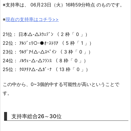
※支持率は、 06月23日（火）16時59分時点 のものです。
※
現在の支持率はコチラ>>
21位： 日本△-△ｽｳｪﾃﾞﾝ （ 2 枠「 0 」）
22位： ｱﾙｼﾞｪﾘ○-●ｵｰｽﾄﾘｱ （ 5 枠「 1 」）
23位： ｳﾙｸﾞｱｲ△-△ｽﾍﾟｲﾝ （ 3 枠「 0 」）
24位： ﾉﾙｳｪｰ△-△ﾌﾗﾝｽ （ 8 枠「 0 」）
25位： ｸﾛｱﾁｱ△-△ｶﾞｰﾅ （ 13 枠「 0 」）
この中から、0~3個的中する可能性が高いということで
す。
支持率総合26～30位