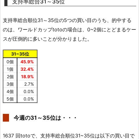
支持率総合31～35位
支持率総合順位31～35位の5つの買い目のうち、的中する
のは、ワールドカップtotoの場合は、0~2個にとどまるケー
スが圧倒的に多いことが分かりました。
31~35位
0個
45.9%
1個
32.4%
2個
18.9%
3個
2.7%
4個
0.0%
5個
0.0%
今週の31～35位は・・・
1637 回totoで、支持率総合順位31~35位は以下の買い目で