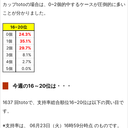
カップtotoの場合は、0~2個的中するケースが圧倒的に多い
ことが分かりました。
16~20位
0個
24.3%
1個
35.1%
2個
29.7%
3個
8.1%
4個
2.7%
5個
0.0%
今週の16～20位は・・・
1637 回totoで、支持率総合順位16~20位は以下の買い目で
す。
※支持率は、 06月23日（火）16時59分時点 のものです。