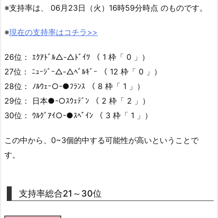
※支持率は、 06月23日（火）16時59分時点 のものです。
※
現在の支持率はコチラ>>
26位： ｴｸｱﾄﾞﾙ△-△ﾄﾞｲﾂ （ 1 枠「 0 」）
27位： ﾆｭｰｼﾞｰ△-△ﾍﾞﾙｷﾞｰ （ 12 枠「 0 」）
28位： ﾉﾙｳｪｰ○-●ﾌﾗﾝｽ （ 8 枠「 1 」）
29位： 日本●-○ｽｳｪﾃﾞﾝ （ 2 枠「 2 」）
30位： ｳﾙｸﾞｱｲ○-●ｽﾍﾟｲﾝ （ 3 枠「 1 」）
この中から、0~3個的中する可能性が高いということで
す。
支持率総合21～30位