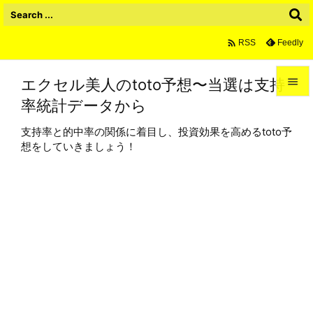

Feedly
RSS
エクセル美人のtoto予想〜当選は支持

率統計データから

メニュ
支持率と的中率の関係に着目し、投資効果を高めるtoto予

想をしていきましょう！
サイド

前へ

次へ

検索