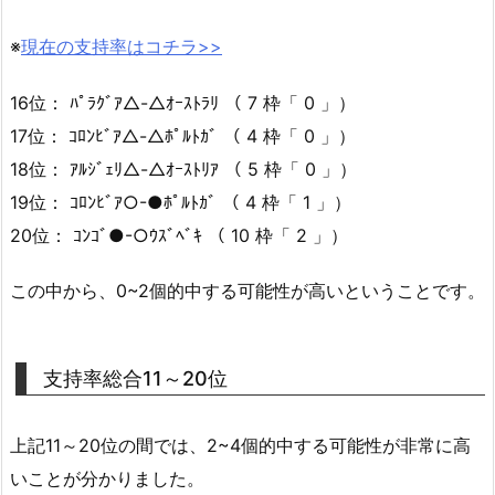
※
現在の支持率はコチラ>>
16位： ﾊﾟﾗｸﾞｱ△-△ｵｰｽﾄﾗﾘ （ 7 枠「 0 」）
17位： ｺﾛﾝﾋﾞｱ△-△ﾎﾟﾙﾄｶﾞ （ 4 枠「 0 」）
18位： ｱﾙｼﾞｪﾘ△-△ｵｰｽﾄﾘｱ （ 5 枠「 0 」）
19位： ｺﾛﾝﾋﾞｱ○-●ﾎﾟﾙﾄｶﾞ （ 4 枠「 1 」）
20位： ｺﾝｺﾞ●-○ｳｽﾞﾍﾞｷ （ 10 枠「 2 」）
この中から、0~2個的中する可能性が高いということです。
支持率総合11～20位
上記11～20位の間では、2~4個的中する可能性が非常に高
いことが分かりました。