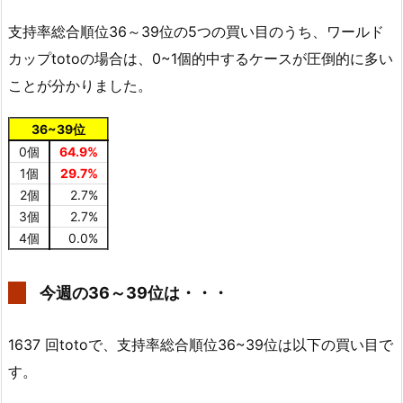
支持率総合順位36～39位の5つの買い目のうち、ワールド
カップtotoの場合は、0~1個的中するケースが圧倒的に多い
ことが分かりました。
36~39位
0個
64.9%
1個
29.7%
2個
2.7%
3個
2.7%
4個
0.0%
今週の36～39位は・・・
1637 回totoで、支持率総合順位36~39位は以下の買い目で
す。