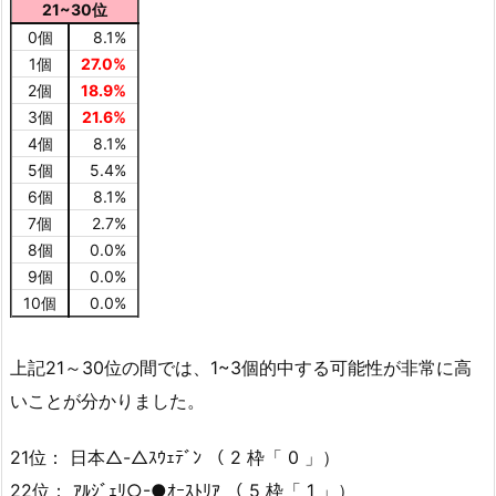
21~30位
0個
8.1%
1個
27.0%
2個
18.9%
3個
21.6%
4個
8.1%
5個
5.4%
6個
8.1%
7個
2.7%
8個
0.0%
9個
0.0%
10個
0.0%
上記21～30位の間では、1~3個的中する可能性が非常に高
いことが分かりました。
21位： 日本△-△ｽｳｪﾃﾞﾝ （ 2 枠「 0 」）
22位： ｱﾙｼﾞｪﾘ○-●ｵｰｽﾄﾘｱ （ 5 枠「 1 」）