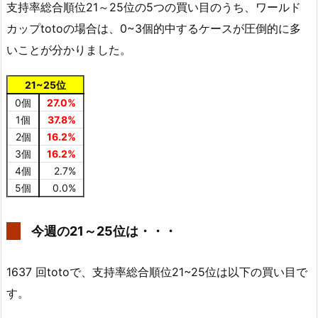
支持率総合順位21～25位の5つの買い目のうち、ワールド
カップtotoの場合は、0~3個的中するケースが圧倒的に多
いことが分かりました。
21~25位
0個
27.0%
1個
37.8%
2個
16.2%
3個
16.2%
4個
2.7%
5個
0.0%
今週の21～25位は・・・
1637 回totoで、支持率総合順位21~25位は以下の買い目で
す。