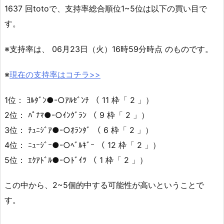
1637 回totoで、支持率総合順位1~5位は以下の買い目で
す。
※支持率は、 06月23日（火）16時59分時点 のものです。
※
現在の支持率はコチラ>>
1位： ﾖﾙﾀﾞﾝ●-○ｱﾙｾﾞﾝﾁ （ 11 枠「 2 」）
2位： ﾊﾟﾅﾏ●-○ｲﾝｸﾞﾗﾝ （ 9 枠「 2 」）
3位： ﾁｭﾆｼﾞｱ●-○ｵﾗﾝﾀﾞ （ 6 枠「 2 」）
4位： ﾆｭｰｼﾞｰ●-○ﾍﾞﾙｷﾞｰ （ 12 枠「 2 」）
5位： ｴｸｱﾄﾞﾙ●-○ﾄﾞｲﾂ （ 1 枠「 2 」）
この中から、2~5個的中する可能性が高いということで
す。