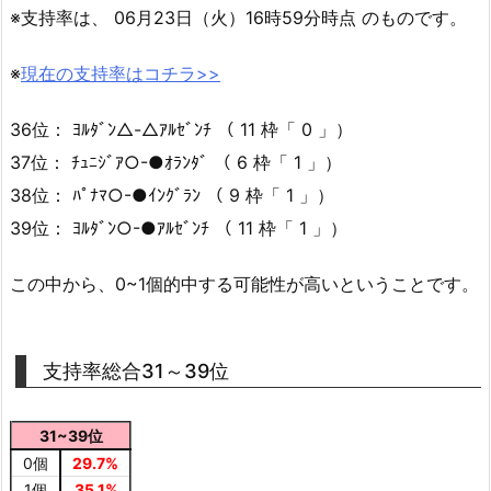
※支持率は、 06月23日（火）16時59分時点 のものです。
※
現在の支持率はコチラ>>
36位： ﾖﾙﾀﾞﾝ△-△ｱﾙｾﾞﾝﾁ （ 11 枠「 0 」）
37位： ﾁｭﾆｼﾞｱ○-●ｵﾗﾝﾀﾞ （ 6 枠「 1 」）
38位： ﾊﾟﾅﾏ○-●ｲﾝｸﾞﾗﾝ （ 9 枠「 1 」）
39位： ﾖﾙﾀﾞﾝ○-●ｱﾙｾﾞﾝﾁ （ 11 枠「 1 」）
この中から、0~1個的中する可能性が高いということです。
支持率総合31～39位
31~39位
0個
29.7%
1個
35.1%