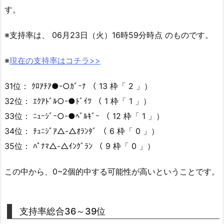
す。
※支持率は、 06月23日（火）16時59分時点 のものです。
※
現在の支持率はコチラ>>
31位： ｸﾛｱﾁｱ●-○ｶﾞｰﾅ （ 13 枠「 2 」）
32位： ｴｸｱﾄﾞﾙ○-●ﾄﾞｲﾂ （ 1 枠「 1 」）
33位： ﾆｭｰｼﾞｰ○-●ﾍﾞﾙｷﾞｰ （ 12 枠「 1 」）
34位： ﾁｭﾆｼﾞｱ△-△ｵﾗﾝﾀﾞ （ 6 枠「 0 」）
35位： ﾊﾟﾅﾏ△-△ｲﾝｸﾞﾗﾝ （ 9 枠「 0 」）
この中から、0~2個的中する可能性が高いということです。
支持率総合36～39位