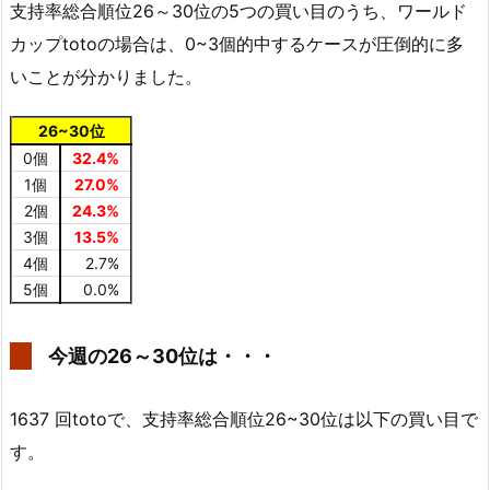
支持率総合順位26～30位の5つの買い目のうち、ワールド
カップtotoの場合は、0~3個的中するケースが圧倒的に多
いことが分かりました。
26~30位
0個
32.4%
1個
27.0%
2個
24.3%
3個
13.5%
4個
2.7%
5個
0.0%
今週の26～30位は・・・
1637 回totoで、支持率総合順位26~30位は以下の買い目で
す。