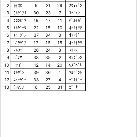
2
日本
9
21
29
ｽｳｪﾃﾞﾝ
3
ｳﾙｸﾞｱｲ
30
23
7
ｽﾍﾟｲﾝ
4
ｺﾛﾝﾋﾞｱ
19
17
11
ﾎﾟﾙﾄｶﾞ
5
ｱﾙｼﾞｪﾘ
22
18
10
ｵｰｽﾄﾘｱ
6
ﾁｭﾆｼﾞｱ
37
34
3
ｵﾗﾝﾀﾞ
7
ﾊﾟﾗｸﾞｱ
13
16
15
ｵｰｽﾄﾗﾘ
8
ﾉﾙｳｪｰ
28
24
8
ﾌﾗﾝｽ
9
ﾊﾟﾅﾏ
38
35
2
ｲﾝｸﾞﾗﾝ
10
ｺﾝｺﾞ
12
14
20
ｳｽﾞﾍﾞｷ
11
ﾖﾙﾀﾞﾝ
39
36
1
ｱﾙｾﾞﾝﾁ
12
ﾆｭｰｼﾞｰ
33
27
4
ﾍﾞﾙｷﾞｰ
13
ｸﾛｱﾁｱ
6
25
31
ｶﾞｰﾅ