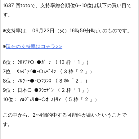
1637 回totoで、支持率総合順位6~10位は以下の買い目で
す。
※支持率は、 06月23日（火）16時59分時点 のものです。
※
現在の支持率はコチラ>>
6位： ｸﾛｱﾁｱ○-●ｶﾞｰﾅ （ 13 枠「 1 」）
7位： ｳﾙｸﾞｱｲ●-○ｽﾍﾟｲﾝ （ 3 枠「 2 」）
8位： ﾉﾙｳｪｰ●-○ﾌﾗﾝｽ （ 8 枠「 2 」）
9位： 日本○-●ｽｳｪﾃﾞﾝ （ 2 枠「 1 」）
10位： ｱﾙｼﾞｪﾘ●-○ｵｰｽﾄﾘｱ （ 5 枠「 2 」）
この中から、2~4個的中する可能性が高いということで
す。