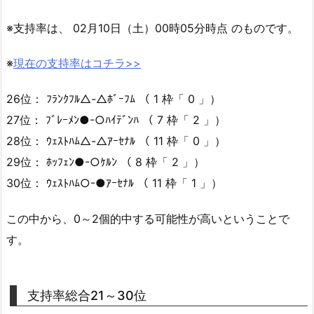
※支持率は、 02月10日（土）00時05分時点 のものです。
※
現在の支持率はコチラ>>
26位： ﾌﾗﾝｸﾌﾙ△-△ﾎﾞｰﾌﾑ （ 1 枠「 0 」）
27位： ﾌﾞﾚｰﾒﾝ●-○ﾊｲﾃﾞﾝﾊ （ 7 枠「 2 」）
28位： ｳｪｽﾄﾊﾑ△-△ｱｰｾﾅﾙ （ 11 枠「 0 」）
29位： ﾎｯﾌｪﾝ●-○ｹﾙﾝ （ 8 枠「 2 」）
30位： ｳｪｽﾄﾊﾑ○-●ｱｰｾﾅﾙ （ 11 枠「 1 」）
この中から、0～2個的中する可能性が高いということで
す。
支持率総合21～30位