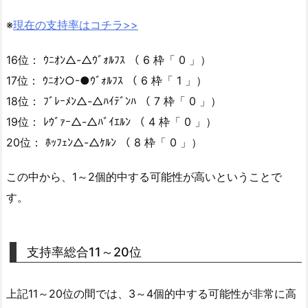
※
現在の支持率はコチラ>>
16位： ｳﾆｵﾝ△-△ｳﾞｫﾙﾌｽ （ 6 枠「 0 」）
17位： ｳﾆｵﾝ○-●ｳﾞｫﾙﾌｽ （ 6 枠「 1 」）
18位： ﾌﾞﾚｰﾒﾝ△-△ﾊｲﾃﾞﾝﾊ （ 7 枠「 0 」）
19位： ﾚｳﾞｧｰ△-△ﾊﾞｲｴﾙﾝ （ 4 枠「 0 」）
20位： ﾎｯﾌｪﾝ△-△ｹﾙﾝ （ 8 枠「 0 」）
この中から、1～2個的中する可能性が高いということで
す。
支持率総合11～20位
上記11～20位の間では、3～4個的中する可能性が非常に高