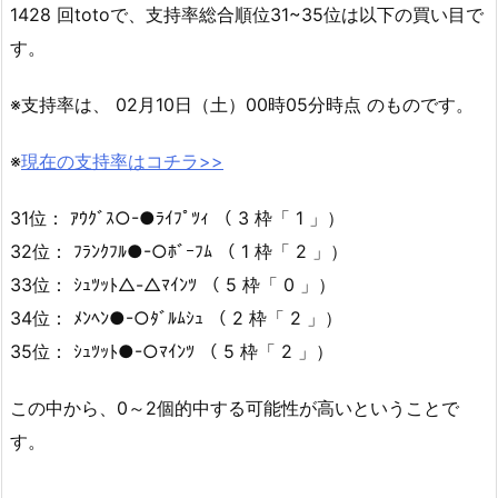
1428 回totoで、支持率総合順位31~35位は以下の買い目で
す。
※支持率は、 02月10日（土）00時05分時点 のものです。
※
現在の支持率はコチラ>>
31位： ｱｳｸﾞｽ○-●ﾗｲﾌﾟﾂｨ （ 3 枠「 1 」）
32位： ﾌﾗﾝｸﾌﾙ●-○ﾎﾞｰﾌﾑ （ 1 枠「 2 」）
33位： ｼｭﾂｯﾄ△-△ﾏｲﾝﾂ （ 5 枠「 0 」）
34位： ﾒﾝﾍﾝ●-○ﾀﾞﾙﾑｼｭ （ 2 枠「 2 」）
35位： ｼｭﾂｯﾄ●-○ﾏｲﾝﾂ （ 5 枠「 2 」）
この中から、0～2個的中する可能性が高いということで
す。