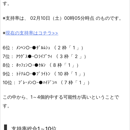
す。
※支持率は、 02月10日（土）00時05分時点 のものです。
※
現在の支持率はコチラ>>
6位： ﾒﾝﾍﾝ○-●ﾀﾞﾙﾑｼｭ （ 2 枠「 1 」）
7位： ｱｳｸﾞｽ●-○ﾗｲﾌﾟﾂｨ （ 3 枠「 2 」）
8位： ﾎｯﾌｪﾝ○-●ｹﾙﾝ （ 8 枠「 1 」）
9位： ﾄﾃﾅﾑ○-●ﾌﾞﾗｲﾄﾝ （ 10 枠「 1 」）
10位： ﾌﾞﾚｰﾒﾝ○-●ﾊｲﾃﾞﾝﾊ （ 7 枠「 1 」）
この中から、1～4個的中する可能性が高いということで
す。
支持率総合1～10位