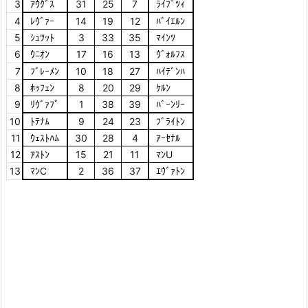
3
ｱｳｸﾞｽ
31
25
7
ﾗｲﾌﾟﾂｨ
4
ﾚｳﾞｧｰ
14
19
12
ﾊﾞｲｴﾙﾝ
5
ｼｭﾂｯﾄ
3
33
35
ﾏｲﾝﾂ
6
ｳﾆｵﾝ
17
16
13
ｳﾞｫﾙﾌｽ
7
ﾌﾞﾚｰﾒﾝ
10
18
27
ﾊｲﾃﾞﾝﾊ
8
ﾎｯﾌｪﾝ
8
20
29
ｹﾙﾝ
9
ﾘｳﾞｧﾌﾟ
1
38
39
ﾊﾞｰﾝﾘｰ
10
ﾄﾃﾅﾑ
9
24
23
ﾌﾞﾗｲﾄﾝ
11
ｳｪｽﾄﾊﾑ
30
28
4
ｱｰｾﾅﾙ
12
ｱｽﾄﾝ
15
21
11
ﾏﾝU
13
ﾏﾝC
2
36
37
ｴｳﾞｧﾄﾝ