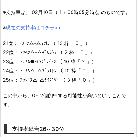
※支持率は、 02月10日（土）00時05分時点 のものです。
※
現在の支持率はコチラ>>
21位： ｱｽﾄﾝ△-△ﾏﾝU （ 12 枠「 0 」）
22位： ﾒﾝﾍﾝ△-△ﾀﾞﾙﾑｼｭ （ 2 枠「 0 」）
23位： ﾄﾃﾅﾑ●-○ﾌﾞﾗｲﾄﾝ （ 10 枠「 2 」）
24位： ﾄﾃﾅﾑ△-△ﾌﾞﾗｲﾄﾝ （ 10 枠「 0 」）
25位： ｱｳｸﾞｽ△-△ﾗｲﾌﾟﾂｨ （ 3 枠「 0 」）
この中から、0～2個的中する可能性が高いということで
す。
支持率総合26～30位