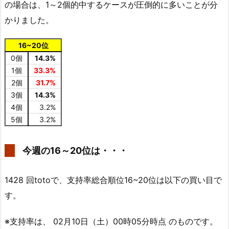
の場合は、1～2個的中するケースが圧倒的に多いことが分
かりました。
16~20位
0個
14.3%
1個
33.3%
2個
31.7%
3個
14.3%
4個
3.2%
5個
3.2%
今週の16～20位は・・・
1428 回totoで、支持率総合順位16~20位は以下の買い目で
す。
※支持率は、 02月10日（土）00時05分時点 のものです。