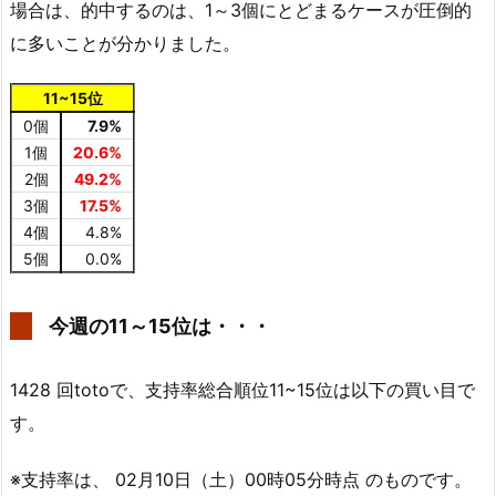
場合は、的中するのは、1～3個にとどまるケースが圧倒的
に多いことが分かりました。
11~15位
0個
7.9%
1個
20.6%
2個
49.2%
3個
17.5%
4個
4.8%
5個
0.0%
今週の11～15位は・・・
1428 回totoで、支持率総合順位11~15位は以下の買い目で
す。
※支持率は、 02月10日（土）00時05分時点 のものです。