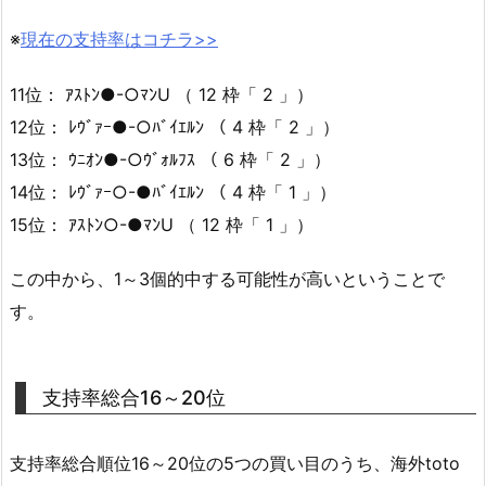
※
現在の支持率はコチラ>>
11位： ｱｽﾄﾝ●-○ﾏﾝU （ 12 枠「 2 」）
12位： ﾚｳﾞｧｰ●-○ﾊﾞｲｴﾙﾝ （ 4 枠「 2 」）
13位： ｳﾆｵﾝ●-○ｳﾞｫﾙﾌｽ （ 6 枠「 2 」）
14位： ﾚｳﾞｧｰ○-●ﾊﾞｲｴﾙﾝ （ 4 枠「 1 」）
15位： ｱｽﾄﾝ○-●ﾏﾝU （ 12 枠「 1 」）
この中から、1～3個的中する可能性が高いということで
す。
支持率総合16～20位
支持率総合順位16～20位の5つの買い目のうち、海外toto