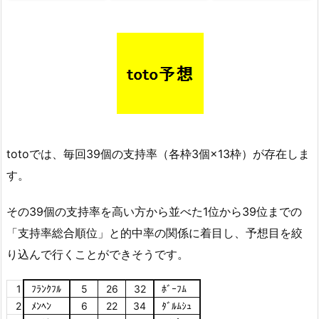
totoでは、毎回39個の支持率（各枠3個×13枠）が存在しま
す。
その39個の支持率を高い方から並べた1位から39位までの
「支持率総合順位」と的中率の関係に着目し、予想目を絞
り込んで行くことができそうです。
1
ﾌﾗﾝｸﾌﾙ
5
26
32
ﾎﾞｰﾌﾑ
2
ﾒﾝﾍﾝ
6
22
34
ﾀﾞﾙﾑｼｭ