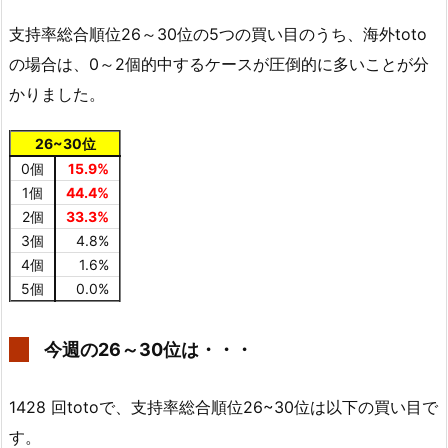
支持率総合順位26～30位の5つの買い目のうち、海外toto
の場合は、0～2個的中するケースが圧倒的に多いことが分
かりました。
26~30位
0個
15.9%
1個
44.4%
2個
33.3%
3個
4.8%
4個
1.6%
5個
0.0%
今週の26～30位は・・・
1428 回totoで、支持率総合順位26~30位は以下の買い目で
す。