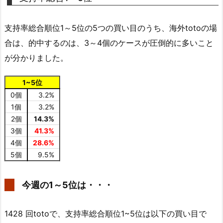
支持率総合順位1～5位の5つの買い目のうち、海外totoの場
合は、的中するのは、3～4個のケースが圧倒的に多いこと
が分かりました。
1~5位
0個
3.2%
1個
3.2%
2個
14.3%
3個
41.3%
4個
28.6%
5個
9.5%
今週の1～5位は・・・
1428 回totoで、支持率総合順位1~5位は以下の買い目で