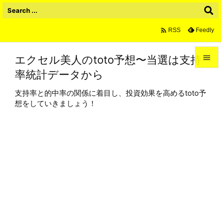

Feedly
RSS
エクセル美人のtoto予想〜当選は支持

率統計データから

メニュ
支持率と的中率の関係に着目し、投資効果を高めるtoto予

想をしていきましょう！
サイド

前へ

次へ

検索