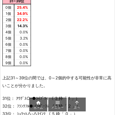
31~39位
0個
25.4%
1個
34.9%
2個
22.2%
3個
14.3%
4個
0.0%
5個
3.2%
6個
0.0%
7個
0.0%
8個
0.0%
9個
0.0%
上記31～39位の間では、0～2個的中する可能性が非常に高
いことが分かりました。
31位： ｱｳｸﾞｽ○-●ﾗｲﾌﾟﾂｨ （ 3 枠「 1 」）



32位： ﾌﾗﾝｸﾌﾙ●-○ﾎﾞｰﾌﾑ （ 1 枠「 2 」）
メニュー
上へ
ホーム
33位： ｼｭﾂｯﾄ△-△ﾏｲﾝﾂ （ 5 枠「 0 」）