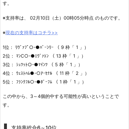
す。
※支持率は、 02月10日（土）00時05分時点 のものです。
※
現在の支持率はコチラ>>
1位： ﾘｳﾞｧﾌﾟ○-●ﾊﾞｰﾝﾘｰ （ 9 枠「 1 」）
2位： ﾏﾝC○-●ｴｳﾞｧﾄﾝ （ 13 枠「 1 」）
3位： ｼｭﾂｯﾄ○-●ﾏｲﾝﾂ （ 5 枠「 1 」）
4位： ｳｪｽﾄﾊﾑ●-○ｱｰｾﾅﾙ （ 11 枠「 2 」）
5位： ﾌﾗﾝｸﾌﾙ○-●ﾎﾞｰﾌﾑ （ 1 枠「 1 」）
この中から、3～4個的中する可能性が高いということで
す。
支持率総合6～10位