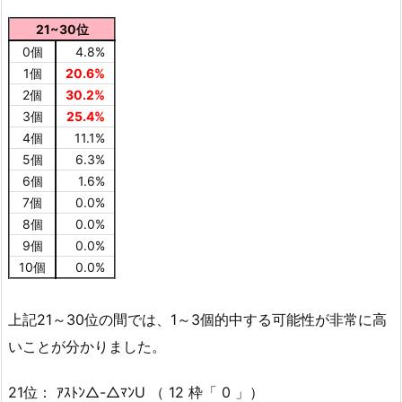
21~30位
0個
4.8%
1個
20.6%
2個
30.2%
3個
25.4%
4個
11.1%
5個
6.3%
6個
1.6%
7個
0.0%
8個
0.0%
9個
0.0%
10個
0.0%
上記21～30位の間では、1～3個的中する可能性が非常に高
いことが分かりました。
21位： ｱｽﾄﾝ△-△ﾏﾝU （ 12 枠「 0 」）