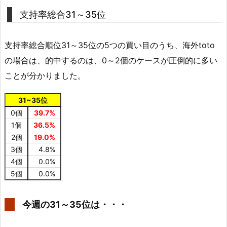
支持率総合31～35位
支持率総合順位31～35位の5つの買い目のうち、海外toto
の場合は、的中するのは、0～2個のケースが圧倒的に多い
ことが分かりました。
31~35位
0個
39.7%
1個
36.5%
2個
19.0%
3個
4.8%
4個
0.0%
5個
0.0%
今週の31～35位は・・・