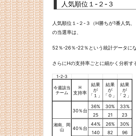
人気順位１-２-３
人気順位１-２-３（H勝ちが1番人気
の当選率は、
52％-26％-22％という統計データ
さらにHの支持率ごとに細かく分析す
1-2-3
結果
結果
結果
Ｈ
今週該当
が
が
が
チーム
支持率
「１」
「０」
「２」
36%
30%
33%
30％台
25
21
23
44%
26%
30%
湘南、岡
40％台
山
140
82
96