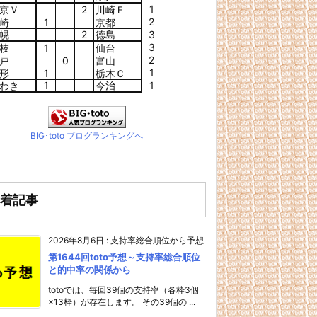
1
京Ｖ
2
川崎Ｆ
2
崎
1
京都
幌
2
徳島
3
3
枝
1
仙台
2
戸
0
富山
1
形
1
栃木Ｃ
わき
1
今治
1
BIG･toto ブログランキングへ
着記事
2026年8月6日
:
支持率総合順位から予想
第1644回toto予想～支持率総合順位
と的中率の関係から
totoでは、毎回39個の支持率（各枠3個
×13枠）が存在します。 その39個の ...