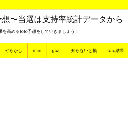
o予想〜当選は支持率統計データから
を高めるtoto予想をしていきましょう！
やらかし
mini
goal
知らないと損
toto結果