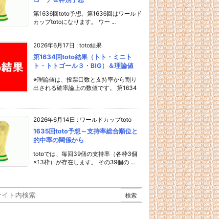
第1636回toto予想。第1636回はワールド
カップtotoになります。 ワー ...
2026年6月17日
:
toto結果
第1634回toto結果（トト・ミニト
ト・トトゴール３・BIG）＆理論値
※理論値は、投票口数と支持率から割り
出される確率論上の数値です。 第1634
2026年6月14日
:
ワールドカップtoto
1635回toto予想～支持率総合順位と
的中率の関係から
totoでは、毎回39個の支持率（各枠3個
×13枠）が存在します。 その39個の ...