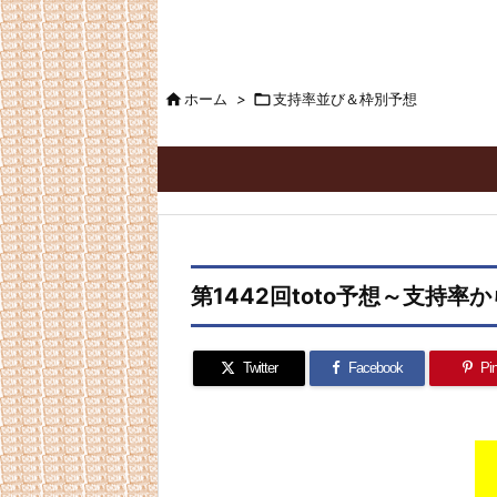

ホーム
>

支持率並び＆枠別予想
第1442回toto予想～支持
Twitter
Facebook
Pin