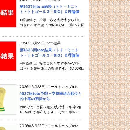
第1637回toto結果（トト・ミニト
ト・トトゴール３・BIG）＆理論値
※理論値は、投票口数と支持率から割り
出される確率論上の数値です。 第1637回
2026年6月25日
:
toto結果
第1636回toto結果（トト・ミニト
ト・トトゴール３・BIG）＆理論値
※理論値は、投票口数と支持率から割り
出される確率論上の数値です。 第1636回
2026年6月23日
:
ワールドカップtoto
1637回toto予想～支持率総合順位と
的中率の関係から
totoでは、毎回39個の支持率（各枠3個
×13枠）が存在します。 その39個の ...
2026年6月23日
:
ワールドカップtoto