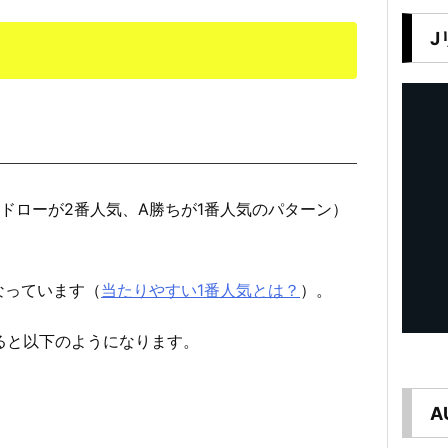
J
、ドローが2番人気、A勝ちが1番人気のパターン）
になっています（
当たりやすい1番人気とは？
）。
ると以下のようになります。
A