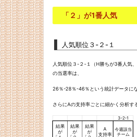
「２」が1番人気
人気順位３-２-１
人気順位３-２-１（H勝ちが3番人気
の当選率は、
26％-28％-46％という統計データ
さらにAの支持率ごとに細かく分析す
3-2-1
結果
結果
結果
A
今週該当
が
が
が
支持率
チーム