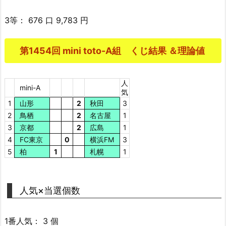
3等： 676 口 9,783 円
第1454回 mini toto-A組 くじ結果 ＆理論値
人
mini-A
気
1
山形
2
秋田
3
2
鳥栖
2
名古屋
1
3
京都
2
広島
1
4
FC東京
0
横浜FM
3
5
柏
1
札幌
1
人気×当選個数
1番人気： 3 個