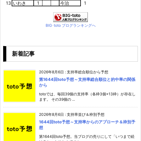
13
いわき
1
今治
1
BIG･toto ブログランキングへ
新着記事
2026年8月6日
:
支持率総合順位から予想
第1644回toto予想～支持率総合順位と的中率の関係
から
totoでは、毎回39個の支持率（各枠3個×13枠）が存在し
ます。 その39個の ...
2026年8月6日
:
支持率並び＆枠別予想
1644回toto予想～支持率からのアプローチ＆枠別予
想
第1644回toto予想。当ブログの売りにして「いつまで続