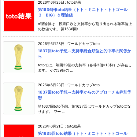
2026年6月25日
:
toto結果
第1636回toto結果（トト・ミニトト・トトゴール
３・BIG）＆理論値
※理論値は、投票口数と支持率から割り出される確率論上
の数値です。 第1636回t ...
2026年6月23日
:
ワールドカップtoto
1637回toto予想～支持率総合順位と的中率の関係か
ら
totoでは、毎回39個の支持率（各枠3個×13枠）が存在し
ます。 その39個の ...
2026年6月23日
:
ワールドカップtoto
1637回toto予想～支持率からのアプローチ＆枠別予
想
第1637回toto予想。第1637回はワールドカップtotoにな
ります。 ワー ...
2026年6月21日
:
toto結果
第1635回toto結果（トト・ミニトト・トトゴール