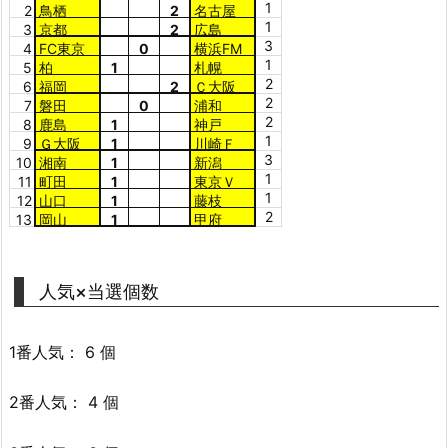
1
2
鳥栖
2
名古屋
1
3
京都
2
広島
3
4
FC東京
0
横浜FM
1
5
柏
1
札幌
2
6
福岡
2
Ｃ大阪
2
7
磐田
0
浦和
2
8
鹿島
1
神戸
1
9
Ｇ大阪
1
川崎Ｆ
3
10
湘南
1
新潟
1
11
町田
1
東京Ｖ
1
12
山口
1
藤枝
2
13
岡山
1
甲府
人気×当選個数
1番人気： 6 個
2番人気： 4 個