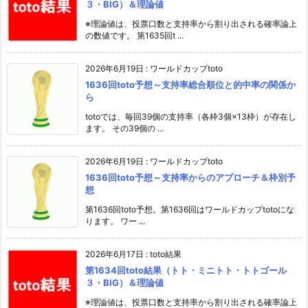
３・BIG）＆理論値
※理論値は、投票口数と支持率から割り出される確率論上
の数値です。 第1635回t ...
2026年6月19日
:
ワールドカップtoto
1636回toto予想～支持率総合順位と的中率の関係か
ら
totoでは、毎回39個の支持率（各枠3個×13枠）が存在し
ます。 その39個の ...
2026年6月19日
:
ワールドカップtoto
1636回toto予想～支持率からのアプローチ＆枠別予
想
第1636回toto予想。第1636回はワールドカップtotoにな
ります。 ワー ...
2026年6月17日
:
toto結果
第1634回toto結果（トト・ミニトト・トトゴール
３・BIG）＆理論値
※理論値は、投票口数と支持率から割り出される確率論上