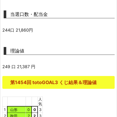
当選口数・配当金
244口 21,860円
理論値
249 口 21,387 円
第1454回 totoGOAL3 くじ結果＆理論値
人
気
1
山形
0
0
3
2
秋田
2
2
3