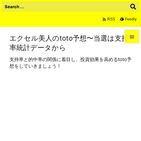

Feedly
RSS
エクセル美人のtoto予想〜当選は支持

率統計データから

メニュ
支持率と的中率の関係に着目し、投資効果を高めるtoto予

想をしていきましょう！
サイド

前へ

次へ

検索