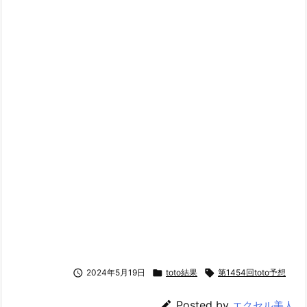

2024年5月19日

toto結果

第1454回toto予想

Posted by
エクセル美人