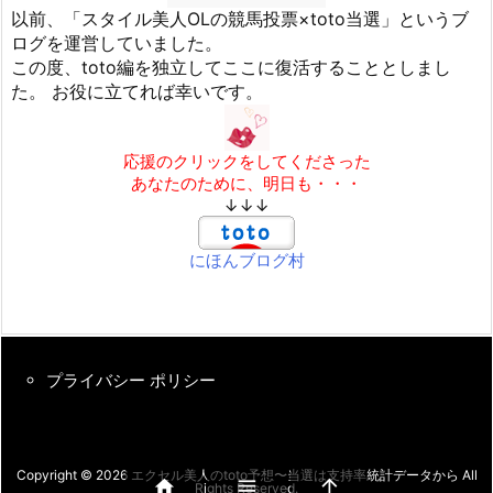
以前、「スタイル美人OLの競馬投票×toto当選」というブ
ログを運営していました。
この度、toto編を独立してここに復活することとしまし
た。 お役に立てれば幸いです。
応援のクリックをしてくださった
あなたのために、明日も・・・
↓↓↓
にほんブログ村
プライバシー ポリシー
Copyright ©
2026
エクセル美人のtoto予想〜当選は支持率統計データから
All



Rights Reserved.