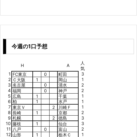
今週の1口予想
人
H
A
気
1
3
FC東京
0
町田
2
1
Ｃ大阪
1
岡山
3
名古屋
0
清水
2
4
2
福岡
0
神戸
5
1
広島
1
千葉
6
柏
1
水戸
1
7
1
東京Ｖ
2
川崎Ｆ
8
2
長崎
1
京都
9
札幌
2
徳島
3
10
3
藤枝
1
仙台
11
2
八戸
0
富山
12
1
山形
1
栃木Ｃ