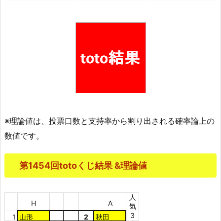
※理論値は、投票口数と支持率から割り出される確率論上の
数値です。
第1454回totoくじ結果 &理論値
人
H
A
気
3
1
山形
2
秋田