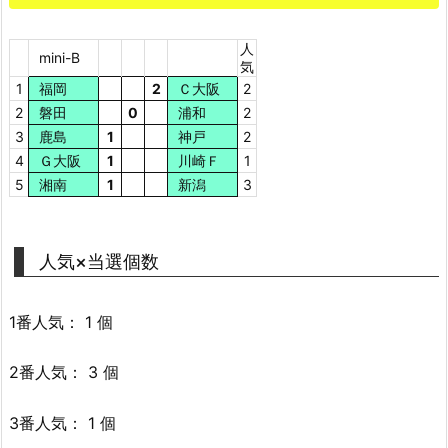
人
mini-B
気
1
福岡
2
Ｃ大阪
2
2
磐田
0
浦和
2
3
鹿島
1
神戸
2
4
Ｇ大阪
1
川崎Ｆ
1
5
湘南
1
新潟
3
人気×当選個数
1番人気： 1 個
2番人気： 3 個
3番人気： 1 個