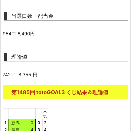
当選口数・配当金
954口 6,490円
理論値
742 口 8,355 円
第1485回 totoGOAL3 くじ結果＆理論値
人
気
1
新潟
0
0
2
2
鹿島
4
3
4