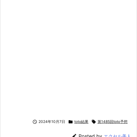

2024年10月7日

toto結果

第1485回toto予想

Posted by
エクセル美人