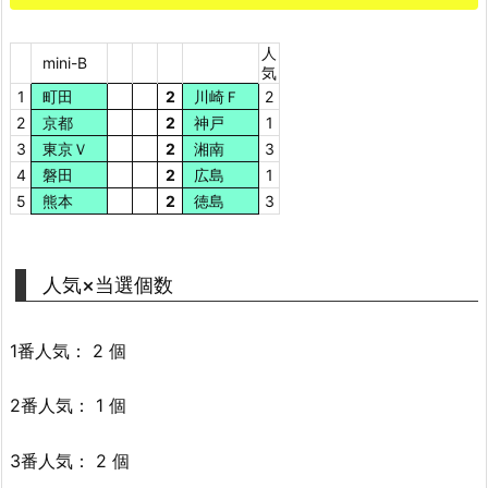
人
mini-B
気
1
町田
2
川崎Ｆ
2
2
京都
2
神戸
1
3
東京Ｖ
2
湘南
3
4
磐田
2
広島
1
5
熊本
2
徳島
3
人気×当選個数
1番人気： 2 個
2番人気： 1 個
3番人気： 2 個