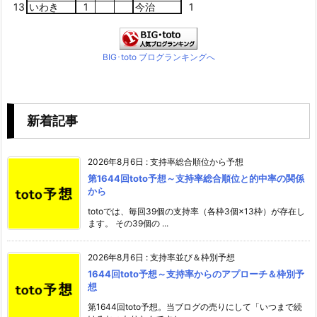
13
いわき
1
今治
1
BIG･toto ブログランキングへ
新着記事
2026年8月6日
:
支持率総合順位から予想
第1644回toto予想～支持率総合順位と的中率の関係
から
totoでは、毎回39個の支持率（各枠3個×13枠）が存在し
ます。 その39個の ...
2026年8月6日
:
支持率並び＆枠別予想
1644回toto予想～支持率からのアプローチ＆枠別予
想
第1644回toto予想。当ブログの売りにして「いつまで続