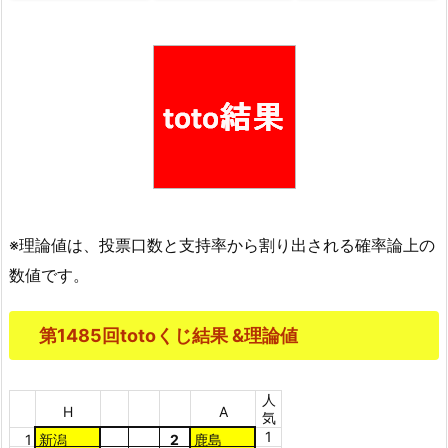
※理論値は、投票口数と支持率から割り出される確率論上の
数値です。
第1485回totoくじ結果 &理論値
人
H
A
気
1
1
新潟
2
鹿島