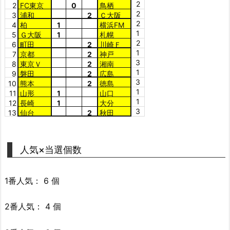
2
2
FC東京
0
鳥栖
2
3
浦和
2
Ｃ大阪
2
4
柏
1
横浜FM
1
5
Ｇ大阪
1
札幌
2
6
町田
2
川崎Ｆ
1
7
京都
2
神戸
3
8
東京Ｖ
2
湘南
1
9
磐田
2
広島
3
10
熊本
2
徳島
1
11
山形
1
山口
1
12
長崎
1
大分
3
13
仙台
2
秋田
人気×当選個数
1番人気： 6 個
2番人気： 4 個