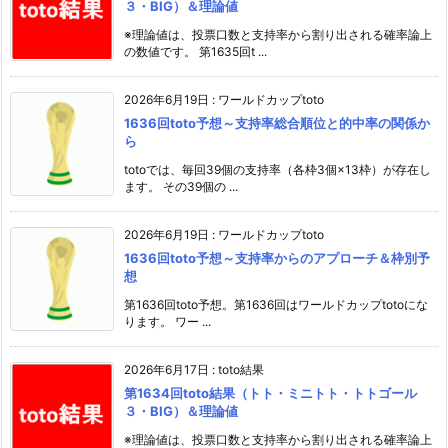
３・BIG）＆理論値
※理論値は、投票口数と支持率から割り出される確率論上
の数値です。 第1635回t ...
2026年6月19日
:
ワールドカップtoto
1636回toto予想～支持率総合順位と的中率の関係か
ら
totoでは、毎回39個の支持率（各枠3個×13枠）が存在し
ます。 その39個の ...
2026年6月19日
:
ワールドカップtoto
1636回toto予想～支持率からのアプローチ＆枠別予
想
第1636回toto予想。第1636回はワールドカップtotoにな
ります。 ワー ...
2026年6月17日
:
toto結果
第1634回toto結果（トト・ミニトト・トトゴール
３・BIG）＆理論値
※理論値は、投票口数と支持率から割り出される確率論上