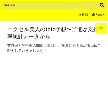

Feedly
RSS
エクセル美人のtoto予想〜当選は支持

率統計データから

メニュ
支持率と的中率の関係に着目し、投資効果を高めるtoto予

想をしていきましょう！
サイド

前へ

次へ

検索