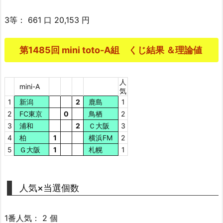
3等： 661 口 20,153 円
第1485回 mini toto-A組 くじ結果 ＆理論値
人
mini-A
気
1
新潟
2
鹿島
1
2
FC東京
0
鳥栖
2
3
浦和
2
Ｃ大阪
3
4
柏
1
横浜FM
2
5
Ｇ大阪
1
札幌
1
人気×当選個数
1番人気： 2 個