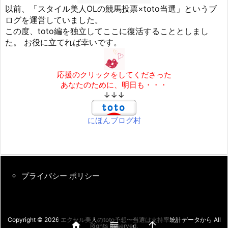
以前、「スタイル美人OLの競馬投票×toto当選」というブ
ログを運営していました。
この度、toto編を独立してここに復活することとしまし
た。 お役に立てれば幸いです。
応援のクリックをしてくださった
あなたのために、明日も・・・
↓↓↓
にほんブログ村
プライバシー ポリシー
Copyright ©
2026
エクセル美人のtoto予想〜当選は支持率統計データから
All



Rights Reserved.