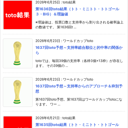
2026年6月25日
:
toto結果
第1636回toto結果（トト・ミニトト・トトゴール
３・BIG）＆理論値
※理論値は、投票口数と支持率から割り出される確率論上
の数値です。 第1636回t ...
2026年6月23日
:
ワールドカップtoto
1637回toto予想～支持率総合順位と的中率の関係か
ら
totoでは、毎回39個の支持率（各枠3個×13枠）が存在し
ます。 その39個の ...
2026年6月23日
:
ワールドカップtoto
1637回toto予想～支持率からのアプローチ＆枠別予
想
第1637回toto予想。第1637回はワールドカップtotoにな
ります。 ワー ...
2026年6月21日
:
toto結果
第1635回toto結果（トト・ミニトト・トトゴール