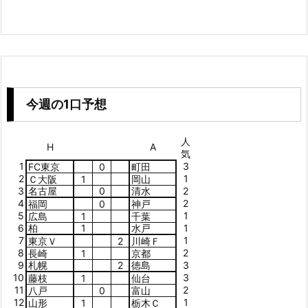
今週の1口予想
人
H
A
気
1
3
FC東京
0
町田
2
1
Ｃ大阪
1
岡山
3
名古屋
0
清水
2
4
2
福岡
0
神戸
5
1
広島
1
千葉
6
柏
1
水戸
1
7
1
東京Ｖ
2
川崎Ｆ
8
2
長崎
1
京都
9
札幌
2
徳島
3
10
3
藤枝
1
仙台
11
2
八戸
0
富山
12
1
山形
1
栃木Ｃ