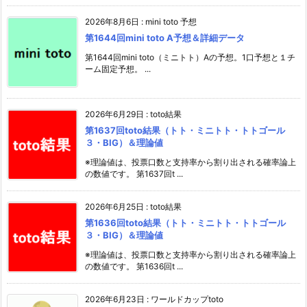
2026年8月6日
:
mini toto 予想
第1644回mini toto A予想＆詳細データ
第1644回mini toto（ミニトト）Aの予想。1口予想と１チ
ーム固定予想。 ...
2026年6月29日
:
toto結果
第1637回toto結果（トト・ミニトト・トトゴール
３・BIG）＆理論値
※理論値は、投票口数と支持率から割り出される確率論上
の数値です。 第1637回t ...
2026年6月25日
:
toto結果
第1636回toto結果（トト・ミニトト・トトゴール
３・BIG）＆理論値
※理論値は、投票口数と支持率から割り出される確率論上
の数値です。 第1636回t ...
2026年6月23日
:
ワールドカップtoto