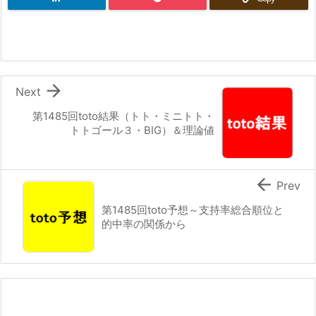

Next
第1485回toto結果（トト・ミニトト・
トトゴール３・BIG）＆理論値

Prev
第1485回toto予想～支持率総合順位と
的中率の関係から