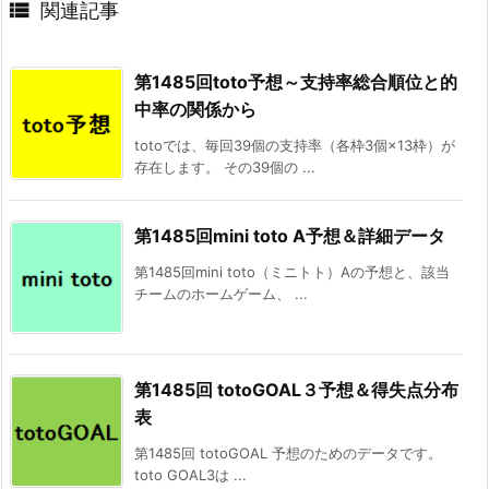

関連記事
第1485回toto予想～支持率総合順位と的
中率の関係から
totoでは、毎回39個の支持率（各枠3個×13枠）が
存在します。 その39個の ...
第1485回mini toto A予想＆詳細データ
第1485回mini toto（ミニトト）Aの予想と、該当
チームのホームゲーム、 ...
第1485回 totoGOAL３予想＆得失点分布
表
第1485回 totoGOAL 予想のためのデータです。
toto GOAL3は ...