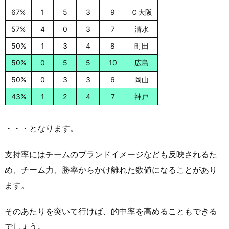
67%
1
5
3
9
Ｃ大阪
57%
4
0
3
7
清水
50%
1
3
4
8
町田
50%
0
5
5
10
広島
50%
0
3
3
6
岡山
43%
1
2
4
7
神戸
・・・となります。
支持率にはチームのブランドイメージなども反映されるた
め、チーム力、勝率からかけ離れた数値になることがあり
ます。
そのあたりを突いて行けば、的中率を高めることもできる
でしょう。