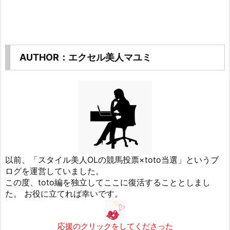
AUTHOR：エクセル美人マユミ
以前、「スタイル美人OLの競馬投票×toto当選」というブ
ログを運営していました。
この度、toto編を独立してここに復活することとしまし
た。 お役に立てれば幸いです。
応援のクリックをしてくださった