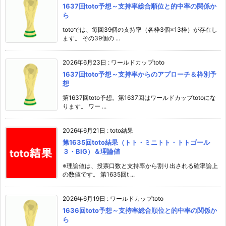
1637回toto予想～支持率総合順位と的中率の関係か
ら
totoでは、毎回39個の支持率（各枠3個×13枠）が存在し
ます。 その39個の ...
2026年6月23日
:
ワールドカップtoto
1637回toto予想～支持率からのアプローチ＆枠別予
想
第1637回toto予想。第1637回はワールドカップtotoにな
ります。 ワー ...
2026年6月21日
:
toto結果
第1635回toto結果（トト・ミニトト・トトゴール
３・BIG）＆理論値
※理論値は、投票口数と支持率から割り出される確率論上
の数値です。 第1635回t ...
2026年6月19日
:
ワールドカップtoto
1636回toto予想～支持率総合順位と的中率の関係か
ら