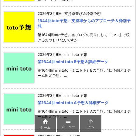
2026年8月6日
:
支持率並び＆枠別予想
1644回toto予想～支持率からのアプローチ＆枠別予
想
第1644回toto予想。当ブログの売りにして「いつまで続
けるおつもりなんですか ...
2026年8月6日
:
mini toto 予想
第1644回mini toto B予想＆詳細データ
第1644回mini toto（ミニトト）Bの予想。1口予想と１チ
ーム固定予想。 ...
2026年8月6日
:
mini toto 予想
第1644回mini toto A予想＆詳細データ
第1644回mini toto（ミニトト）Aの予想。1口予想と１チ
ーム固定予想。 ...



メニュー
上へ
ホーム