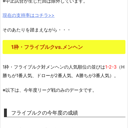
※中止試合が生じた回は除外しています。
現在の支持率はコチラ>>
そのあたりを踏まえながら・・・
1枠・フライブルクvs.メンヘン
1枠・フライブルク対メンヘンの人気順位の並びは
1-2-3
（H
勝ちが1番人気、ドローが2番人気、A勝ちが3番人気）。
※以下は、今年度リーグ戦のみのデータです。
フライブルクの今年度の成績