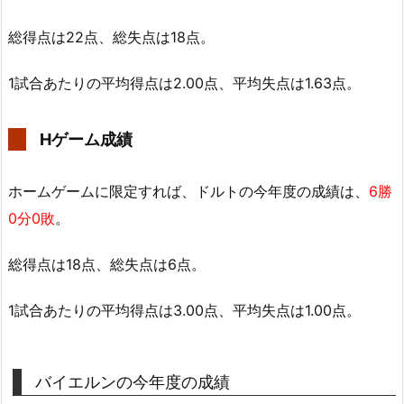
総得点は22点、総失点は18点。
1試合あたりの平均得点は2.00点、平均失点は1.63点。
Hゲーム成績
ホームゲームに限定すれば、ドルトの今年度の成績は、
6勝
0分0敗
。
総得点は18点、総失点は6点。
1試合あたりの平均得点は3.00点、平均失点は1.00点。
バイエルンの今年度の成績