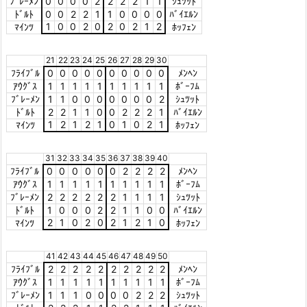
ﾌﾞﾚｰﾒﾝ
0
0
0
0
2
2
2
2
1
1
ｼｭﾂｯﾄ
ﾄﾞﾙﾄ
0
0
2
2
1
1
0
0
0
0
ﾊﾞｲｴﾙﾝ
1
0
0
2
0
2
0
2
1
2
ﾏｲﾝﾂ
ﾎｯﾌｪﾝ
21
22
23
24
25
26
27
28
29
30
ﾌﾗｲﾌﾞﾙ
0
0
0
0
0
0
0
0
0
0
ﾒﾝﾍﾝ
ｱｳｸﾞｽ
1
1
1
1
1
1
1
1
1
1
ﾎﾞｰﾌﾑ
ﾌﾞﾚｰﾒﾝ
1
1
0
0
0
0
0
0
0
2
ｼｭﾂｯﾄ
ﾄﾞﾙﾄ
2
2
1
1
0
0
2
2
2
1
ﾊﾞｲｴﾙﾝ
1
2
1
2
1
0
1
0
2
1
ﾏｲﾝﾂ
ﾎｯﾌｪﾝ
31
32
33
34
35
36
37
38
39
40
ﾌﾗｲﾌﾞﾙ
0
0
0
0
0
0
2
2
2
2
ﾒﾝﾍﾝ
ｱｳｸﾞｽ
1
1
1
1
1
1
1
1
1
1
ﾎﾞｰﾌﾑ
ﾌﾞﾚｰﾒﾝ
2
2
2
2
2
2
1
1
1
1
ｼｭﾂｯﾄ
ﾄﾞﾙﾄ
1
0
0
0
2
2
1
1
0
0
ﾊﾞｲｴﾙﾝ
2
1
0
2
0
2
1
2
1
0
ﾏｲﾝﾂ
ﾎｯﾌｪﾝ
41
42
43
44
45
46
47
48
49
50
ﾌﾗｲﾌﾞﾙ
2
2
2
2
2
2
2
2
2
2
ﾒﾝﾍﾝ
ｱｳｸﾞｽ
1
1
1
1
1
1
1
1
1
1
ﾎﾞｰﾌﾑ
ﾌﾞﾚｰﾒﾝ
1
1
1
0
0
0
0
2
2
2
ｼｭﾂｯﾄ