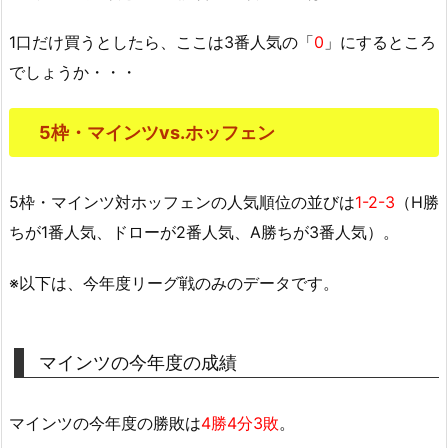
1口だけ買うとしたら、ここは3番人気の「
0
」にするところ
でしょうか・・・
5枠・マインツvs.ホッフェン
5枠・マインツ対ホッフェンの人気順位の並びは
1-2-3
（H勝
ちが1番人気、ドローが2番人気、A勝ちが3番人気）。
※以下は、今年度リーグ戦のみのデータです。
マインツの今年度の成績
マインツの今年度の勝敗は
4勝4分3敗
。