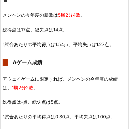
メンヘンの今年度の勝敗は
5勝2分4敗
。
総得点は17点、総失点は14点。
1試合あたりの平均得点は1.54点、平均失点は1.27点。
Aゲーム成績
アウェイゲームに限定すれば、メンヘンの今年度の成績
は、
1勝2分2敗
。
総得点は-点、総失点は5点。
1試合あたりの平均得点は0.80点、平均失点は1.00点。