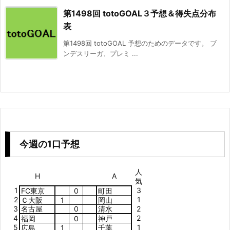
第1498回 totoGOAL３予想＆得失点分布
表
第1498回 totoGOAL 予想のためのデータです。 ブ
ンデスリーガ、プレミ ...
今週の1口予想
人
H
A
気
1
3
FC東京
0
町田
2
1
Ｃ大阪
1
岡山
3
名古屋
0
清水
2
4
2
福岡
0
神戸
5
1
広島
1
千葉