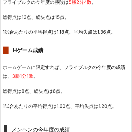
フライブルクの今年度の勝敗は
5勝2分4敗
。
総得点は13点、総失点は15点。
1試合あたりの平均得点は1.18点、平均失点は1.36点。
Hゲーム成績
ホームゲームに限定すれば、フライブルクの今年度の成績
は、
3勝1分1敗
。
総得点は8点、総失点は6点。
1試合あたりの平均得点は1.60点、平均失点は1.20点。
メンヘンの今年度の成績