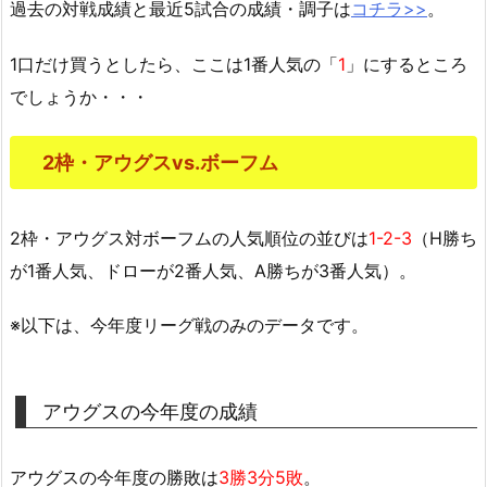
過去の対戦成績と最近5試合の成績・調子は
コチラ>>
。
1口だけ買うとしたら、ここは1番人気の「
1
」にするところ
でしょうか・・・
2枠・アウグスvs.ボーフム
2枠・アウグス対ボーフムの人気順位の並びは
1-2-3
（H勝ち
が1番人気、ドローが2番人気、A勝ちが3番人気）。
※以下は、今年度リーグ戦のみのデータです。
アウグスの今年度の成績
アウグスの今年度の勝敗は
3勝3分5敗
。