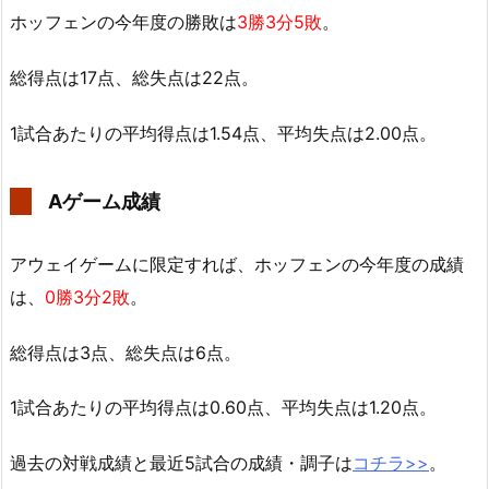
ホッフェンの今年度の勝敗は
3勝3分5敗
。
総得点は17点、総失点は22点。
1試合あたりの平均得点は1.54点、平均失点は2.00点。
Aゲーム成績
アウェイゲームに限定すれば、ホッフェンの今年度の成績
は、
0勝3分2敗
。
総得点は3点、総失点は6点。
1試合あたりの平均得点は0.60点、平均失点は1.20点。
過去の対戦成績と最近5試合の成績・調子は
コチラ>>
。