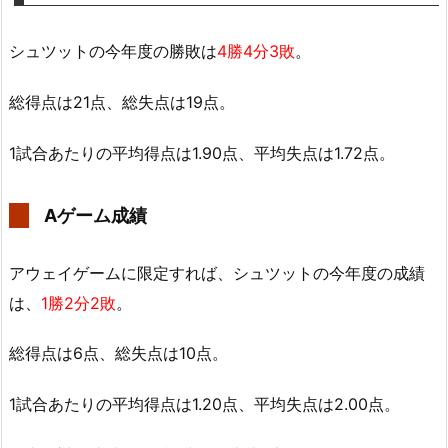
シュツットの今年度の勝敗は
4勝4分3敗
。
総得点は21点、総失点は19点。
1試合あたりの平均得点は1.90点、平均失点は1.72点。
Aゲーム成績
アウェイゲームに限定すれば、シュツットの今年度の成績
は、
1勝2分2敗
。
総得点は6点、総失点は10点。
1試合あたりの平均得点は1.20点、平均失点は2.00点。