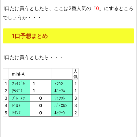
1口だけ買うとしたら、ここは2番人気の「
0
」にするところ
でしょうか・・・
1口予想まとめ
1口だけ買うとしたら・・・
人
mini-A
気
1
ﾌﾗｲﾌﾞﾙ
1
ﾒﾝﾍﾝ
1
2
ｱｳｸﾞｽ
1
ﾎﾞｰﾌﾑ
1
3
ﾌﾞﾚｰﾒﾝ
0
ｼｭﾂｯﾄ
3
4
ﾄﾞﾙﾄ
0
ﾊﾞｲｴﾙﾝ
3
5
ﾏｲﾝﾂ
0
ﾎｯﾌｪﾝ
2