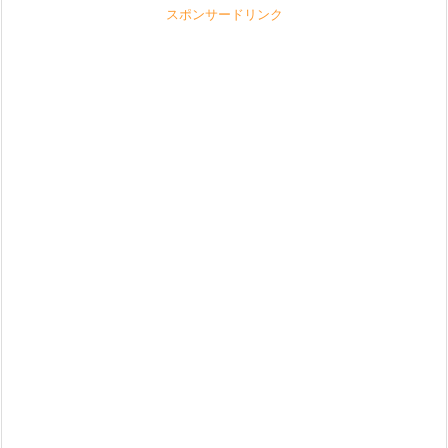
スポンサードリンク