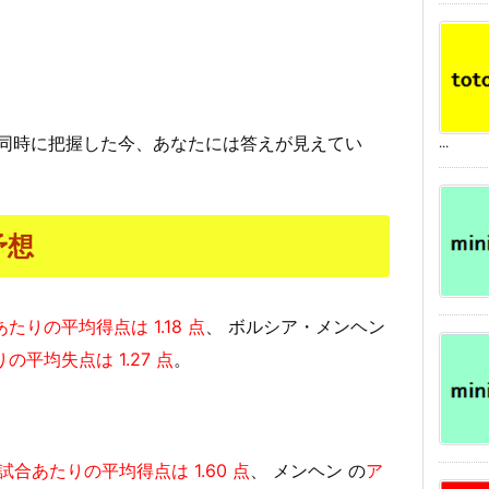
同時に把握した今、あなたには答えが見えてい
...
予想
あたりの平均得点は 1.18 点
、 ボルシア・メンヘン
の平均失点は 1.27 点
。
試合あたりの平均得点は 1.60 点
、 メンヘン の
ア