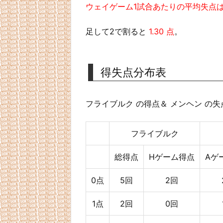
ウェイゲーム1試合あたりの平均失点は 1
足して2で割ると
1.30 点
。
得失点分布表
フライブルク の得点＆ メンヘン の
フライブルク
総得点
Hゲーム得点
Aゲ
0点
5回
2回
1点
2回
0回