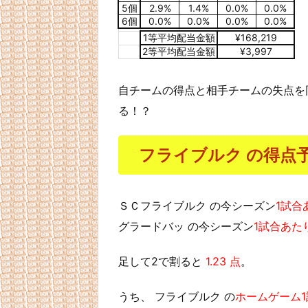
5個
2.9%
1.4%
0.0%
0.0%
6個
0.0%
0.0%
0.0%
0.0%
1等平均配当金額
¥168,219
2等平均配当金額
¥3,997
自チームの得点と相手チームの失点を
る！？
フライブルク の得点
ＳＣフライブルク の今シーズン
1試合
グラードバッ の今シーズン
1試合あたり
足して2で割ると
1.23 点
。
うち、 フライブルク の
ホームゲーム1