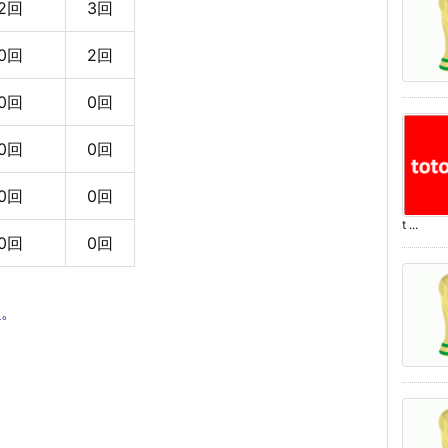
2回
3回
0回
2回
0回
0回
0回
0回
0回
0回
t ...
0回
0回
>
。