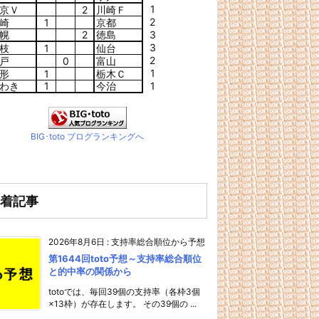
1
京Ｖ
2
川崎Ｆ
2
崎
1
京都
幌
2
徳島
3
3
枝
1
仙台
2
戸
0
富山
1
形
1
栃木Ｃ
わき
1
今治
1
BIG･toto ブログランキングへ
着記事
2026年8月6日
:
支持率総合順位から予想
第1644回toto予想～支持率総合順位
と的中率の関係から
totoでは、毎回39個の支持率（各枠3個
×13枠）が存在します。 その39個の ...