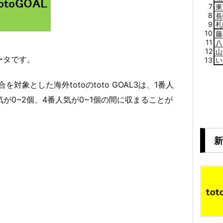
7
東
8
長
9
札
10
藤
11
八
12
山
データです。
13
い
象とした海外totoのtoto GOAL3は、1番人
人気が0~2個、4番人気が0~1個の間に収まることが
新