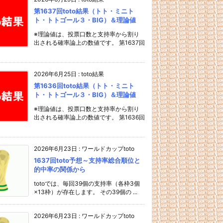
第1637回toto結果（トト・ミニト
ト・トトゴール３・BIG）＆理論値
※理論値は、投票口数と支持率から割り
出される確率論上の数値です。 第1637回
2026年6月25日
:
toto結果
第1636回toto結果（トト・ミニト
ト・トトゴール３・BIG）＆理論値
※理論値は、投票口数と支持率から割り
出される確率論上の数値です。 第1636回
2026年6月23日
:
ワールドカップtoto
1637回toto予想～支持率総合順位と
的中率の関係から
totoでは、毎回39個の支持率（各枠3個
×13枠）が存在します。 その39個の ...
2026年6月23日
:
ワールドカップtoto