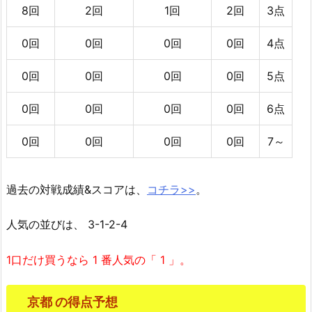
8回
2回
1回
2回
3点
0回
0回
0回
0回
4点
0回
0回
0回
0回
5点
0回
0回
0回
0回
6点
0回
0回
0回
0回
7～
過去の対戦成績&スコアは、
コチラ>>
。
人気の並びは、 3-1-2-4
1口だけ買うなら 1 番人気の「 1 」。
京都 の得点予想