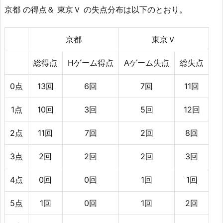
京都 の得点＆ 東京Ｖ の失点分布は以下のとおり。
京都
東京Ｖ
総得点
Hゲーム得点
Aゲーム失点
総失点
0点
13回
6回
7回
11回
1点
10回
3回
5回
12回
2点
11回
7回
2回
8回
3点
2回
2回
2回
3回
4点
0回
0回
1回
1回
5点
1回
0回
1回
2回