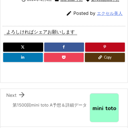

Posted by
エクセル美人
よろしければシェアお願いします
Copy

Next
第1500回mini toto A予想＆詳細データ