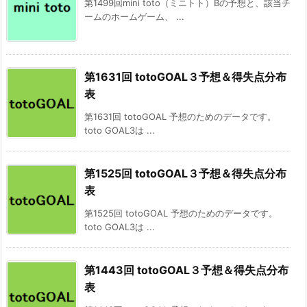
第1499回mini toto（ミニトト）Bの予想と、該当チ
ームのホームゲーム、 ...
第1631回 totoGOAL３予想＆得失点分布
表
第1631回 totoGOAL 予想のためのデータです。
toto GOAL3は ...
第1525回 totoGOAL３予想＆得失点分布
表
第1525回 totoGOAL 予想のためのデータです。
toto GOAL3は ...
第1443回 totoGOAL３予想＆得失点分布
表