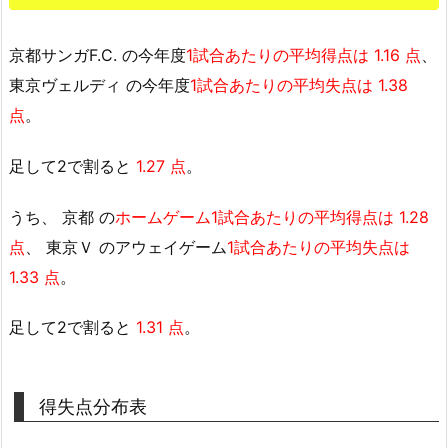
京都サンガF.C. の今年度
1試合あたりの平均得点は 1.16 点
、
東京ヴェルディ の今年度
1試合あたりの平均失点は 1.38
点
。
足して2で割ると
1.27 点
。
うち、 京都 の
ホームゲーム1試合あたりの平均得点は 1.28
点
、 東京Ｖ のアウェイゲーム
1試合あたりの平均失点は
1.33 点
。
足して2で割ると
1.31 点
。
得失点分布表