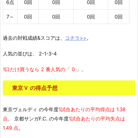
6点
0回
0回
0回
0回
7～
0回
0回
0回
0回
過去の対戦成績&スコアは、
コチラ>>
。
人気の並びは、 2-1-3-4
1口だけ買うなら 2 番人気の「 0 」。
東京Ｖ の得点予想
東京ヴェルディ の今年度
1試合あたりの平均得点は 1.38
点
、 京都サンガF.C. の今年度
1試合あたりの平均失点は
1.49 点
。