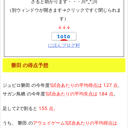
さると助かります・・・川^_^;川
（別ウィンドウが開きます→クリックですぐ閉じられま
す）
↓↓↓
にほんブログ村
磐田 の得点予想
ジュビロ磐田 の今年度
1試合あたりの平均得点は 1.27 点
、
サガン鳥栖 の今年度
1試合あたりの平均失点は 1.84 点
。
足して2で割ると
1.55 点。
うち、 磐田 の
アウェイゲーム1試合あたりの平均得点は