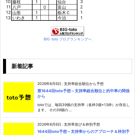
10
3
藤枝
1
仙台
11
2
八戸
0
富山
12
1
山形
1
栃木Ｃ
13
いわき
1
今治
1
BIG･toto ブログランキングへ
新着記事
2026年8月6日
:
支持率総合順位から予想
第1644回toto予想～支持率総合順位と的中率の関係
から
totoでは、毎回39個の支持率（各枠3個×13枠）が存在し
ます。 その39個の ...
2026年8月6日
:
支持率並び＆枠別予想
1644回toto予想～支持率からのアプローチ＆枠別予