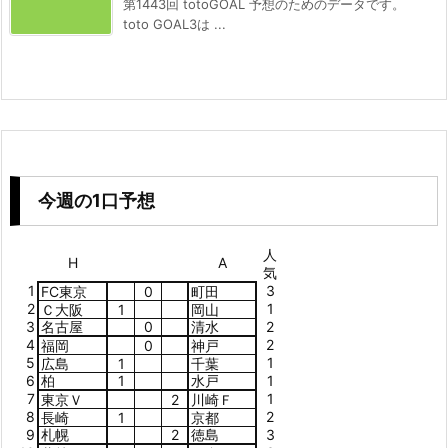
第1443回 totoGOAL 予想のためのデータです。
toto GOAL3は ...
今週の1口予想
人
H
A
気
1
3
FC東京
0
町田
2
1
Ｃ大阪
1
岡山
3
名古屋
0
清水
2
4
2
福岡
0
神戸
5
1
広島
1
千葉
6
柏
1
水戸
1
7
1
東京Ｖ
2
川崎Ｆ
8
2
長崎
1
京都
9
札幌
2
徳島
3