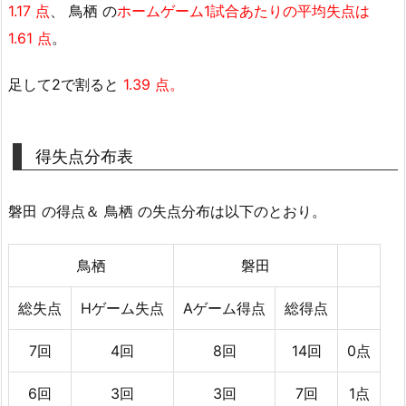
1.17 点
、 鳥栖 の
ホームゲーム1試合あたりの平均失点は
1.61 点
。
足して2で割ると
1.39 点。
得失点分布表
磐田 の得点＆ 鳥栖 の失点分布は以下のとおり。
鳥栖
磐田
総失点
Hゲーム失点
Aゲーム得点
総得点
7回
4回
8回
14回
0点
6回
3回
3回
7回
1点