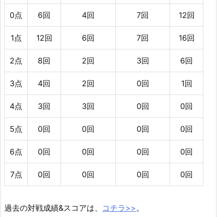
0点
6回
4回
7回
12回
1点
12回
6回
7回
16回
2点
8回
2回
3回
6回
3点
4回
2回
0回
1回
4点
3回
3回
0回
0回
5点
0回
0回
0回
0回
6点
0回
0回
0回
0回
7点
0回
0回
0回
0回
過去の対戦成績&スコアは、
コチラ>>
。