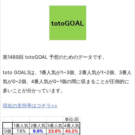
第1489回 totoGOAL 予想のためのデータです。
toto GOAL3は、1番人気が1~3個、2番人気が1~2個、3番人
気が0~2個、4番人気が0~1個の間に収まることが圧倒的に
多いことが分かっています。
現在の支持率はコチラ>>
単位:回
1番人気
2番人気
3番人気
4番人気
0個
7.8%
9.9%
23.6%
43.2%