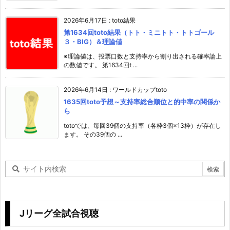
2026年6月17日
:
toto結果
第1634回toto結果（トト・ミニトト・トトゴール
３・BIG）＆理論値
※理論値は、投票口数と支持率から割り出される確率論上
の数値です。 第1634回t ...
2026年6月14日
:
ワールドカップtoto
1635回toto予想～支持率総合順位と的中率の関係か
ら
totoでは、毎回39個の支持率（各枠3個×13枠）が存在し
ます。 その39個の ...
Jリーグ全試合視聴