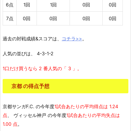
6点
1回
1回
0回
0回
7点
0回
0回
0回
0回
過去の対戦成績&スコアは、
コチラ>>
。
人気の並びは、 4-3-1-2
1口だけ買うなら 2 番人気の「 3 」。
京都 の得点予想
京都サンガF.C. の今年度
1試合あたりの平均得点は 1.24
点
、 ヴィッセル神戸 の今年度
1試合あたりの平均失点は
1.00 点
。