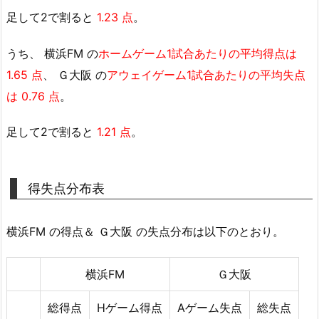
足して2で割ると
1.23 点
。
うち、 横浜FM の
ホームゲーム1試合あたりの平均得点は
1.65 点
、 Ｇ大阪 の
アウェイゲーム1試合あたりの平均失点
は 0.76 点
。
足して2で割ると
1.21 点
。
得失点分布表
横浜FM の得点＆ Ｇ大阪 の失点分布は以下のとおり。
横浜FM
Ｇ大阪
総得点
Hゲーム得点
Aゲーム失点
総失点