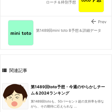
ローチ＆枠別予想

Prev
第1489回mini toto B予想＆詳細データ

関連記事
第1489回toto予想・今週のやらかしチー
ム＆2024ランキング
第1489回totoも、50パーセント超の支持率を得な
がら、その期待に応えられな ...