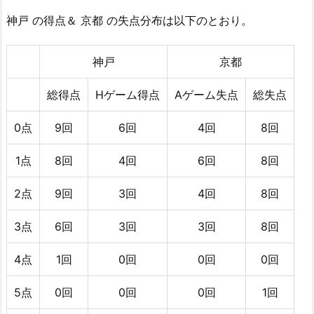
神戸 の得点＆ 京都 の失点分布は以下のとおり。
神戸
京都
総得点
Hゲーム得点
Aゲーム失点
総失点
0点
9回
6回
4回
8回
1点
8回
4回
6回
8回
2点
9回
3回
4回
8回
3点
6回
3回
3回
8回
4点
1回
0回
0回
0回
5点
0回
0回
0回
1回