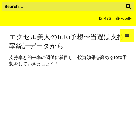

Feedly
RSS
エクセル美人のtoto予想〜当選は支持

率統計データから

メニュ
支持率と的中率の関係に着目し、投資効果を高めるtoto予

想をしていきましょう！
サイド

前へ

次へ

検索