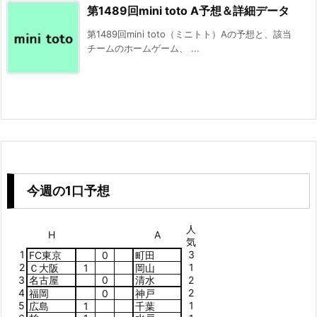
第1489回mini toto A予想＆詳細データ
第1489回mini toto（ミニトト）Aの予想と、該当
チームのホームゲーム、 ...
今週の1口予想
人
H
A
気
1
3
FC東京
0
町田
2
1
Ｃ大阪
1
岡山
3
名古屋
0
清水
2
4
2
福岡
0
神戸
5
1
広島
1
千葉