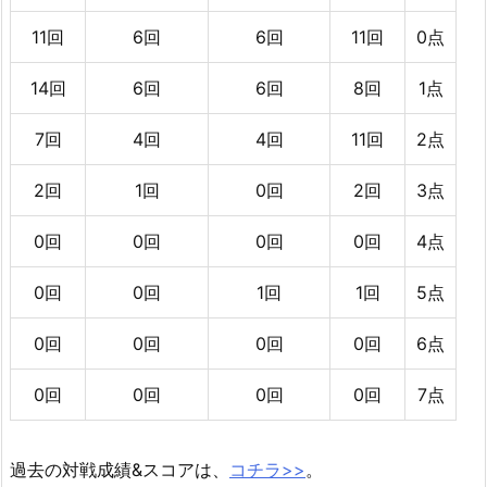
11回
6回
6回
11回
0点
14回
6回
6回
8回
1点
7回
4回
4回
11回
2点
2回
1回
0回
2回
3点
0回
0回
0回
0回
4点
0回
0回
1回
1回
5点
0回
0回
0回
0回
6点
0回
0回
0回
0回
7点
過去の対戦成績&スコアは、
コチラ>>
。