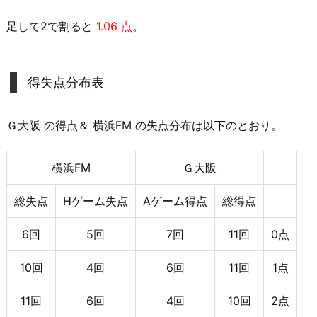
足して2で割ると
1.06 点
。
得失点分布表
Ｇ大阪 の得点＆ 横浜FM の失点分布は以下のとおり。
横浜FM
Ｇ大阪
総失点
Hゲーム失点
Aゲーム得点
総得点
6回
5回
7回
11回
0点
10回
4回
6回
11回
1点
11回
6回
4回
10回
2点