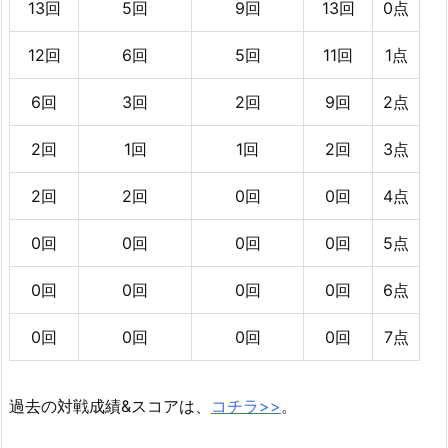
13回
5回
9回
13回
0点
12回
6回
5回
11回
1点
6回
3回
2回
9回
2点
2回
1回
1回
2回
3点
2回
2回
0回
0回
4点
0回
0回
0回
0回
5点
0回
0回
0回
0回
6点
0回
0回
0回
0回
7点
過去の対戦成績&スコアは、
コチラ>>
。