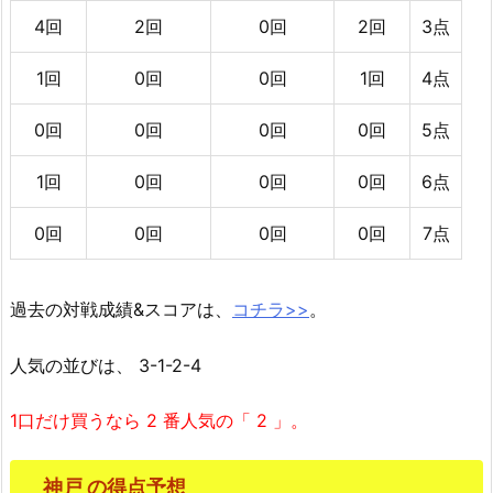
4回
2回
0回
2回
3点
1回
0回
0回
1回
4点
0回
0回
0回
0回
5点
1回
0回
0回
0回
6点
0回
0回
0回
0回
7点
過去の対戦成績&スコアは、
コチラ>>
。
人気の並びは、 3-1-2-4
1口だけ買うなら 2 番人気の「 2 」。
神戸 の得点予想