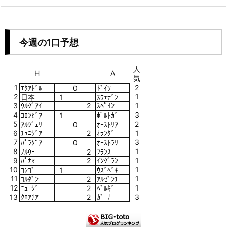
今週の1口予想
人
H
A
気
1
2
ｴｸｱﾄﾞﾙ
0
ﾄﾞｲﾂ
2
1
日本
1
ｽｳｪﾃﾞﾝ
3
ｳﾙｸﾞｱｲ
2
ｽﾍﾟｲﾝ
1
4
3
ｺﾛﾝﾋﾞｱ
1
ﾎﾟﾙﾄｶﾞ
5
2
ｱﾙｼﾞｪﾘ
0
ｵｰｽﾄﾘｱ
6
ﾁｭﾆｼﾞｱ
2
ｵﾗﾝﾀﾞ
1
7
3
ﾊﾟﾗｸﾞｱ
0
ｵｰｽﾄﾗﾘ
8
1
ﾉﾙｳｪｰ
2
ﾌﾗﾝｽ
9
ﾊﾟﾅﾏ
2
ｲﾝｸﾞﾗﾝ
1
10
1
ｺﾝｺﾞ
1
ｳｽﾞﾍﾞｷ
11
1
ﾖﾙﾀﾞﾝ
2
ｱﾙｾﾞﾝﾁ
12
1
ﾆｭｰｼﾞｰ
2
ﾍﾞﾙｷﾞｰ
13
ｸﾛｱﾁｱ
2
ｶﾞｰﾅ
3