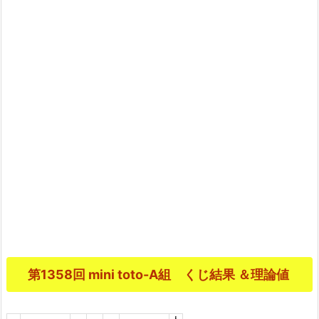
第1358回 mini toto-A組 くじ結果 ＆理論値