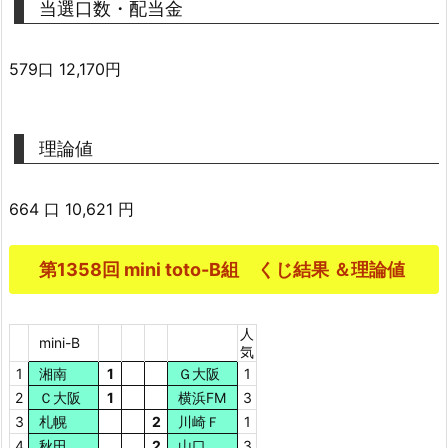
当選口数・配当金
579口 12,170円
理論値
664 口 10,621 円
第1358回 mini toto-B組 くじ結果 ＆理論値
人
mini-B
気
1
湘南
1
Ｇ大阪
1
2
Ｃ大阪
1
横浜FM
3
3
札幌
2
川崎Ｆ
1
4
秋田
2
山口
3