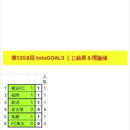
第1358回 totoGOAL3 くじ結果＆理論値
人
気
1
横浜FC
1
1
1
2
福岡
1
1
1
3
新潟
1
1
1
4
名古屋
3
3
4
5
鳥栖
1
1
1
6
FC東京
0
0
3