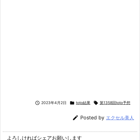

2023年4月2日

toto結果

第1358回toto予想

Posted by
エクセル美人
よろしければシェアお願いします