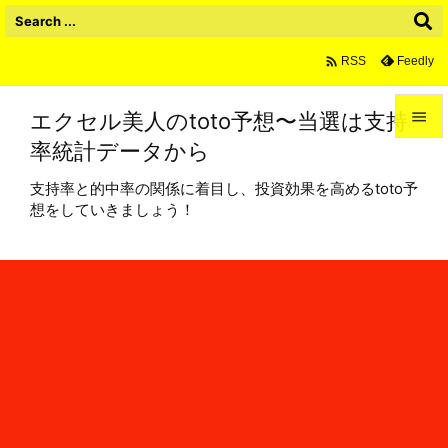

Feedly
RSS
エクセル美人のtoto予想〜当選は支持

率統計データから

メニュ
支持率と的中率の関係に着目し、投資効果を高めるtoto予

想をしていきましょう！
サイド

前へ

次へ

検索