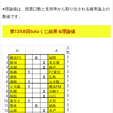
※理論値は、投票口数と支持率から割り出される確率論上の
数値です。
第1358回totoくじ結果 &理論値
人
H
A
気
2
1
横浜FC
0
福岡
1
2
新潟
2
名古屋
1
3
京都
2
神戸
2
4
鳥栖
1
FC東京
2
5
鹿島
2
広島
1
6
湘南
1
Ｇ大阪
2
7
Ｃ大阪
1
横浜FM
1
8
札幌
2
川崎Ｆ
3
9
秋田
2
山口
1
10
東京Ｖ
1
大宮
2
11
熊本
0
徳島
3
12
山形
2
水戸