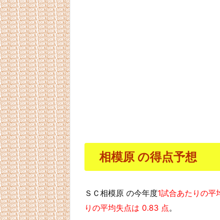
相模原 の得点予想
ＳＣ相模原 の今年度
1試合あたりの平均得
りの平均失点は 0.83 点
。