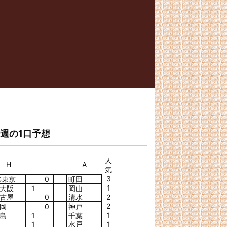
週の1口予想
人
H
A
気
3
C東京
0
町田
1
大阪
1
岡山
古屋
0
清水
2
2
岡
0
神戸
1
島
1
千葉
1
水戸
1