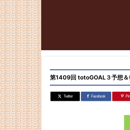
第1409回 totoGOAL３予
Twitter
Facebook
Pin