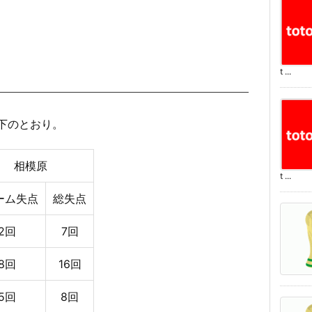
t ...
以下のとおり。
相模原
t ...
ーム失点
総失点
2回
7回
8回
16回
5回
8回