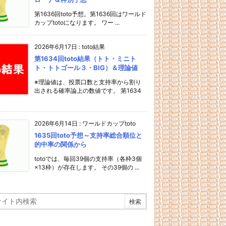
第1636回toto予想。第1636回はワールド
カップtotoになります。 ワー ...
2026年6月17日
:
toto結果
第1634回toto結果（トト・ミニト
ト・トトゴール３・BIG）＆理論値
※理論値は、投票口数と支持率から割り
出される確率論上の数値です。 第1634
2026年6月14日
:
ワールドカップtoto
1635回toto予想～支持率総合順位と
的中率の関係から
totoでは、毎回39個の支持率（各枠3個
×13枠）が存在します。 その39個の ...