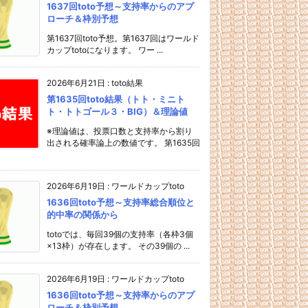
1637回toto予想～支持率からのアプ
ローチ＆枠別予想
第1637回toto予想。第1637回はワールド
カップtotoになります。 ワー ...
2026年6月21日
:
toto結果
第1635回toto結果（トト・ミニト
ト・トトゴール３・BIG）＆理論値
※理論値は、投票口数と支持率から割り
出される確率論上の数値です。 第1635回
2026年6月19日
:
ワールドカップtoto
1636回toto予想～支持率総合順位と
的中率の関係から
totoでは、毎回39個の支持率（各枠3個
×13枠）が存在します。 その39個の ...
2026年6月19日
:
ワールドカップtoto
1636回toto予想～支持率からのアプ
ローチ＆枠別予想