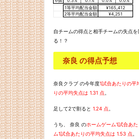
6個
0.3%
0.1%
0.0%
0.0%
1等平均配当金額
¥165,412
2等平均配当金額
¥4,251
自チームの得点と相手チームの失点を
る！？
奈良 の得点予想
奈良クラブ の今年度
1試合あたりの平均得
りの平均失点は 1.31 点
。
足して2で割ると
1.24 点
。
うち、 奈良 の
ホームゲーム1試合あたり
ム1試合あたりの平均失点は 1.53 点
。