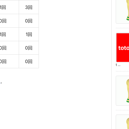
1回
3回
0回
0回
1回
1回
0回
0回
0回
0回
t ...
>
。