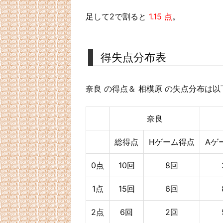
足して2で割ると
1.15 点
。
得失点分布表
奈良 の得点＆ 相模原 の失点分布は
奈良
総得点
Hゲーム得点
Aゲ
0点
10回
8回
1点
15回
6回
2点
6回
2回