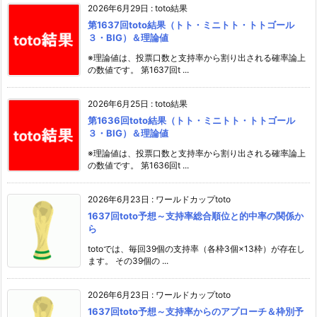
2026年6月29日
:
toto結果
第1637回toto結果（トト・ミニトト・トトゴール
３・BIG）＆理論値
※理論値は、投票口数と支持率から割り出される確率論上
の数値です。 第1637回t ...
2026年6月25日
:
toto結果
第1636回toto結果（トト・ミニトト・トトゴール
３・BIG）＆理論値
※理論値は、投票口数と支持率から割り出される確率論上
の数値です。 第1636回t ...
2026年6月23日
:
ワールドカップtoto
1637回toto予想～支持率総合順位と的中率の関係か
ら
totoでは、毎回39個の支持率（各枠3個×13枠）が存在し
ます。 その39個の ...
2026年6月23日
:
ワールドカップtoto
1637回toto予想～支持率からのアプローチ＆枠別予