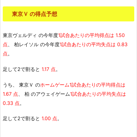
東京Ｖ の得点予想
東京ヴェルディ の今年度
1試合あたりの平均得点は 1.50
点
、 柏レイソル の今年度
1試合あたりの平均失点は 0.83
点
。
足して2で割ると
1.17 点
。
うち、 東京Ｖ の
ホームゲーム1試合あたりの平均得点は
1.67 点
、 柏 のアウェイゲーム
1試合あたりの平均失点は
0.33 点
。
足して2で割ると
1.00 点
。