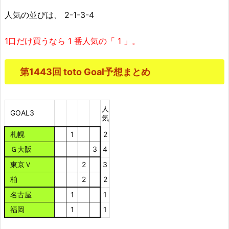
人気の並びは、 2-1-3-4
1口だけ買うなら 1 番人気の「 1 」。
第1443回 toto Goal予想まとめ
人
GOAL3
気
札幌
1
2
Ｇ大阪
3
4
東京Ｖ
2
3
柏
2
2
名古屋
1
1
福岡
1
1