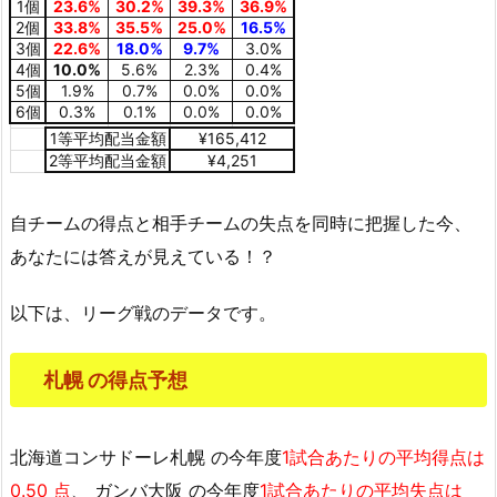
1個
23.6%
30.2%
39.3%
36.9%
2個
33.8%
35.5%
25.0%
16.5%
3個
22.6%
18.0%
9.7%
3.0%
4個
10.0%
5.6%
2.3%
0.4%
5個
1.9%
0.7%
0.0%
0.0%
6個
0.3%
0.1%
0.0%
0.0%
1等平均配当金額
¥165,412
2等平均配当金額
¥4,251
自チームの得点と相手チームの失点を同時に把握した今、
あなたには答えが見えている！？
以下は、リーグ戦のデータです。
札幌 の得点予想
北海道コンサドーレ札幌 の今年度
1試合あたりの平均得点は
0.50 点
、 ガンバ大阪 の今年度
1試合あたりの平均失点は