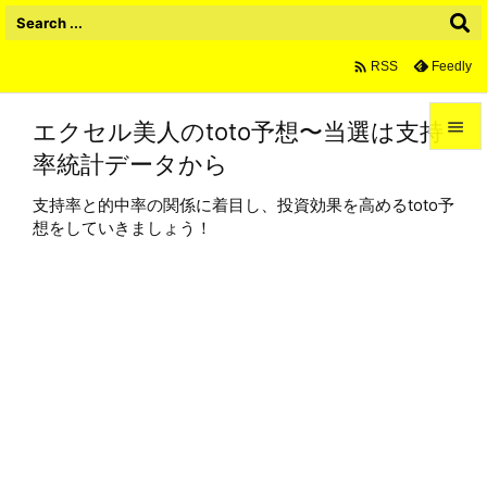

Feedly
RSS
エクセル美人のtoto予想〜当選は支持

率統計データから

メニュ
支持率と的中率の関係に着目し、投資効果を高めるtoto予

想をしていきましょう！
サイド

前へ

次へ

検索