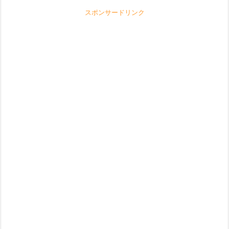
スポンサードリンク