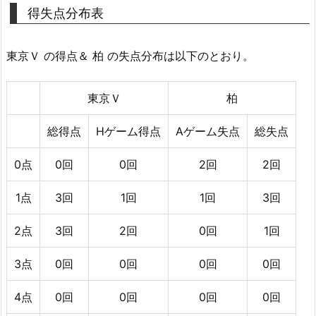
得失点分布表
東京Ｖ の得点＆ 柏 の失点分布は以下のとおり。
東京Ｖ
柏
総得点
Hゲーム得点
Aゲーム失点
総失点
0点
0回
0回
2回
2回
1点
3回
1回
1回
3回
2点
3回
2回
0回
1回
3点
0回
0回
0回
0回
4点
0回
0回
0回
0回