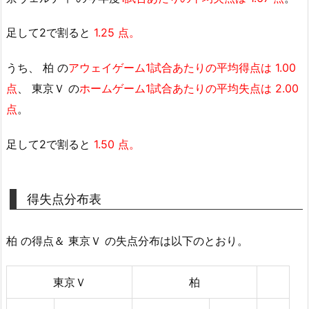
足して2で割ると
1.25 点。
うち、 柏 の
アウェイゲーム1試合あたりの平均得点は 1.00
点
、 東京Ｖ の
ホームゲーム1試合あたりの平均失点は 2.00
点
。
足して2で割ると
1.50 点。
得失点分布表
柏 の得点＆ 東京Ｖ の失点分布は以下のとおり。
東京Ｖ
柏