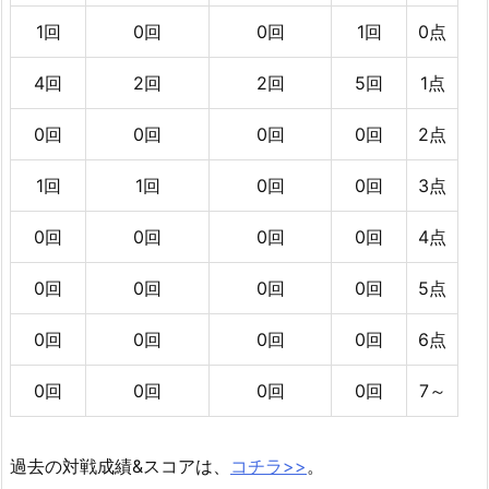
1回
0回
0回
1回
0点
4回
2回
2回
5回
1点
0回
0回
0回
0回
2点
1回
1回
0回
0回
3点
0回
0回
0回
0回
4点
0回
0回
0回
0回
5点
0回
0回
0回
0回
6点
0回
0回
0回
0回
7～
過去の対戦成績&スコアは、
コチラ>>
。