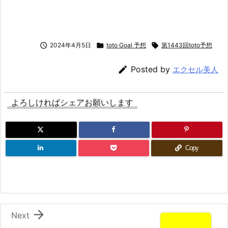

2024年4月5日

toto Goal 予想

第1443回toto予想

Posted by
エクセル美人
よろしければシェアお願いします
Copy

Next