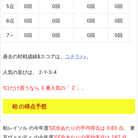
5点
0回
0回
0回
0回
6点
0回
0回
0回
0回
7～
0回
0回
0回
0回
過去の対戦成績&スコアは、
コチラ>>
。
人気の並びは、 2-1-3-4
1口だけ買うなら 3 番人気の「 2 」。
柏 の得点予想
柏レイソル の今年度
1試合あたりの平均得点は 0.83 点
、 東
京ヴェルディ の今年度
1試合あたりの平均失点は 1.67 点
。