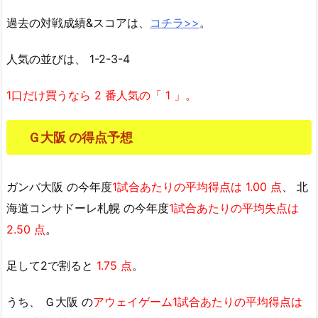
過去の対戦成績&スコアは、
コチラ>>
。
人気の並びは、 1-2-3-4
1口だけ買うなら 2 番人気の「 1 」。
Ｇ大阪 の得点予想
ガンバ大阪 の今年度
1試合あたりの平均得点は 1.00 点
、 北
海道コンサドーレ札幌 の今年度
1試合あたりの平均失点は
2.50 点
。
足して2で割ると
1.75 点
。
うち、 Ｇ大阪 の
アウェイゲーム1試合あたりの平均得点は