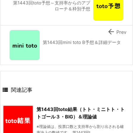
第1443回toto予想～支持率からのアプ
ローチ＆枠別予想

Prev
第1443回mini toto B予想＆詳細データ

関連記事
第1443回toto結果（トト・ミニトト・ト
トゴール３・BIG）＆理論値
※理論値は、投票口数と支持率から割り出される確
率論上の数値です。 第1443回t ...