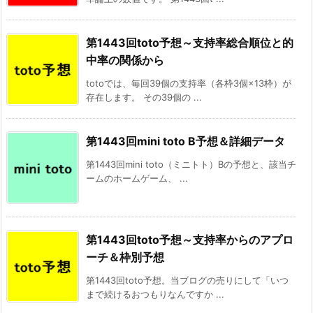
第1443回toto予想～支持率総合順位と的
中率の関係から
totoでは、毎回39個の支持率（各枠3個×13枠）が
存在します。 その39個の ...
第1443回mini toto B予想＆詳細データ
第1443回mini toto（ミニトト）Bの予想と、該当チ
ームのホームゲーム、 ...
第1443回toto予想～支持率からのアプロ
ーチ＆枠別予想
第1443回toto予想。当ブログの売りにして「いつ
まで続けるおつもりなんですか ...