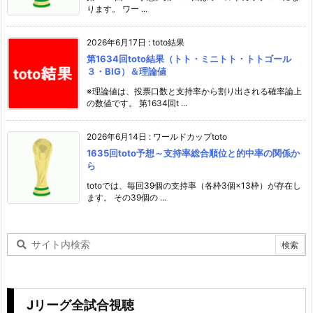
ります。 ワー ...
2026年6月17日
:
toto結果
第1634回toto結果（トト・ミニトト・トトゴール
３・BIG）＆理論値
※理論値は、投票口数と支持率から割り出される確率論上
の数値です。 第1634回t ...
2026年6月14日
:
ワールドカップtoto
1635回toto予想～支持率総合順位と的中率の関係か
ら
totoでは、毎回39個の支持率（各枠3個×13枠）が存在し
ます。 その39個の ...
Jリーグ全試合視聴