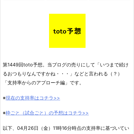
第1449回toto予想。当ブログの売りにして「いつまで続け
るおつもりなんですかね・・・」などと言われる（？）
「支持率からのアプローチ編」です。
※
現在の支持率はコチラ>>
※
枠ごと（試合ごと）の予想はコチラ>>
以下、04月26日（金）11時16分時点の支持率に基づいてい