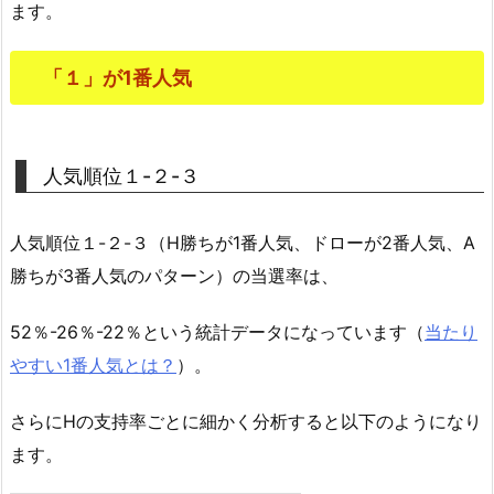
ます。
「１」が1番人気
人気順位１-２-３
人気順位１-２-３（H勝ちが1番人気、ドローが2番人気、A
勝ちが3番人気のパターン）の当選率は、
52％-26％-22％という統計データになっています（
当たり
やすい1番人気とは？
）。
さらにHの支持率ごとに細かく分析すると以下のようになり
ます。