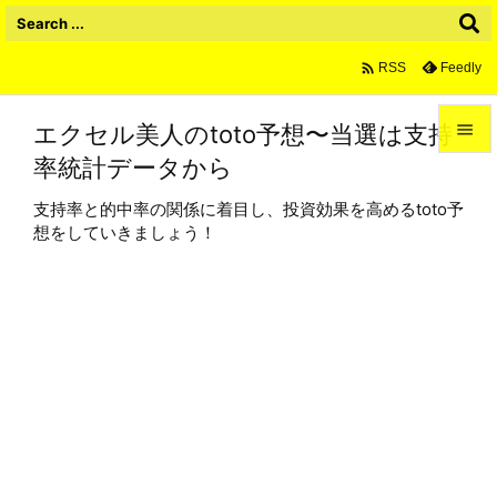

Feedly
RSS
エクセル美人のtoto予想〜当選は支持

率統計データから

メニュ
支持率と的中率の関係に着目し、投資効果を高めるtoto予

想をしていきましょう！
サイド

前へ

次へ

検索