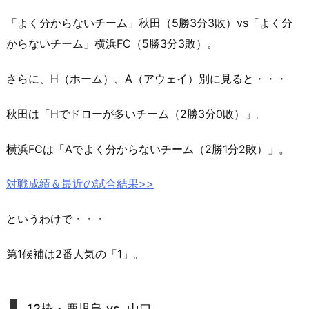
「よく分からないチーム」秋田（5勝3分3敗）vs「よく分
からないチーム」横浜FC（5勝3分3敗）。
さらに、H（ホーム）、A（アウェイ）別に見ると・・・
秋田は「Hでドローが多いチーム（2勝3分0敗）」。
横浜FCは「Aでよく分からないチーム（2勝1分2敗）」。
対戦成績＆最近の試合結果>>
というわけで・・・
第1候補は2番人気の「1」。
12枠・鹿児島 vs. 山口