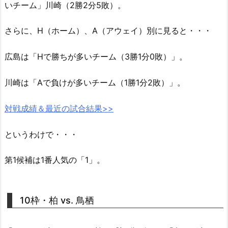
いチーム」川崎（2勝2分5敗）。
さらに、H（ホーム）、A（アウェイ）別に見ると・・・
広島は「Hで勝ちが多いチーム（3勝1分0敗）」。
川崎は「Aで負けが多いチーム（1勝1分2敗）」。
対戦成績＆最近の試合結果>>
というわけで・・・
第1候補は1番人気の「1」。
10枠・柏 vs. 鳥栖