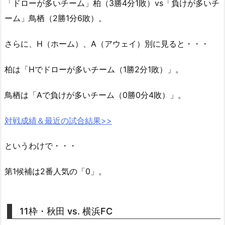
「ドローが多いチーム」柏（3勝4分1敗）vs「負けが多いチ
ーム」鳥栖（2勝1分6敗）。
さらに、H（ホーム）、A（アウェイ）別に見ると・・・
柏は「Hでドローが多いチーム（1勝2分1敗）」。
鳥栖は「Aで負けが多いチーム（0勝0分4敗）」。
対戦成績＆最近の試合結果>>
というわけで・・・
第1候補は2番人気の「0」。
11枠・秋田 vs. 横浜FC