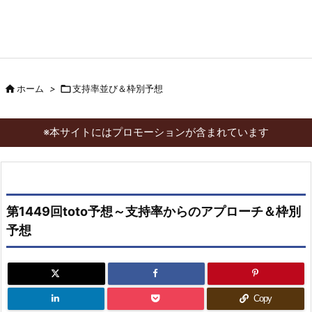

ホーム
>

支持率並び＆枠別予想
※本サイトにはプロモーションが含まれています
第1449回toto予想～支持率からのアプローチ＆枠別
予想
Copy