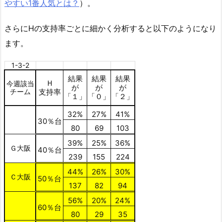
やすい1番人気とは？
）。
さらにHの支持率ごとに細かく分析すると以下のようになり
ます。
1-3-2
結果
結果
結果
Ｈ
今週該当
が
が
が
チーム
支持率
「１」
「０」
「２」
32%
27%
41%
30％台
80
69
103
39%
25%
36%
Ｇ大阪
40％台
239
155
224
44%
26%
30%
Ｃ大阪
50％台
137
82
94
56%
20%
24%
60％台
80
29
35