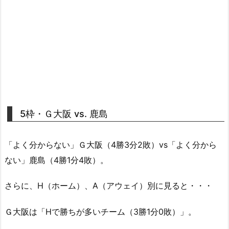
5枠・Ｇ大阪 vs. 鹿島
「よく分からない」Ｇ大阪（4勝3分2敗）vs「よく分から
ない」鹿島（4勝1分4敗）。
さらに、H（ホーム）、A（アウェイ）別に見ると・・・
Ｇ大阪は「Hで勝ちが多いチーム（3勝1分0敗）」。