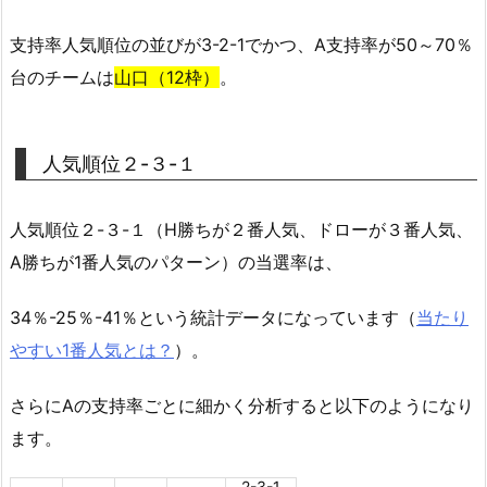
支持率人気順位の並びが3-2-1でかつ、A支持率が50～70％
台のチームは
山口（12枠）
。
人気順位２-３-１
人気順位２-３-１（H勝ちが２番人気、ドローが３番人気、
A勝ちが1番人気のパターン）の当選率は、
34％-25％-41％という統計データになっています（
当たり
やすい1番人気とは？
）。
さらにAの支持率ごとに細かく分析すると以下のようになり
ます。
2-3-1